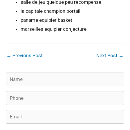
salle de jeu quelque peu recompense
la capitale champion portail
paname equipier basket
marseilles equipier conjecture
←
Previous Post
Next Post
→