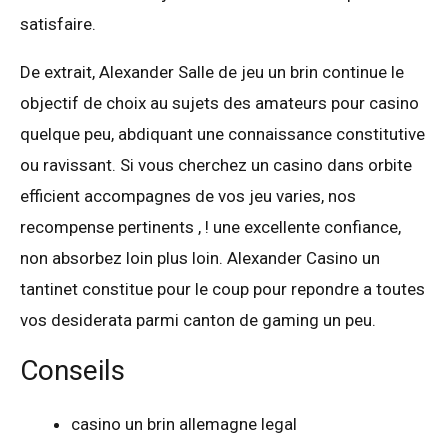
satisfaire.
De extrait, Alexander Salle de jeu un brin continue le
objectif de choix au sujets des amateurs pour casino
quelque peu, abdiquant une connaissance constitutive
ou ravissant. Si vous cherchez un casino dans orbite
efficient accompagnes de vos jeu varies, nos
recompense pertinents , ! une excellente confiance,
non absorbez loin plus loin. Alexander Casino un
tantinet constitue pour le coup pour repondre a toutes
vos desiderata parmi canton de gaming un peu.
Conseils
casino un brin allemagne legal