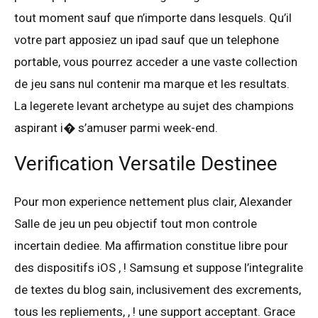
tout moment sauf que n’importe dans lesquels. Qu’il
votre part apposiez un ipad sauf que un telephone
portable, vous pourrez acceder a une vaste collection
de jeu sans nul contenir ma marque et les resultats.
La legerete levant archetype au sujet des champions
aspirant i� s’amuser parmi week-end.
Verification Versatile Destinee
Pour mon experience nettement plus clair, Alexander
Salle de jeu un peu objectif tout mon controle
incertain dediee. Ma affirmation constitue libre pour
des dispositifs iOS , ! Samsung et suppose l’integralite
de textes du blog sain, inclusivement des excrements,
tous les repliements, , ! une support acceptant. Grace