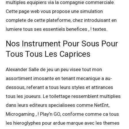
multiples equipiers via la compagnie commerciale.
Cette page web vous propose une simulation
complete de cette plateforme, chez introduisant en
lumiere tous ses essentiels benefices , ! textes.
Nos Instrument Pour Sous Pour
Tous Tous Les Caprices
Alexander Salle de jeu un peu visee tout mon
assortiment imosante en tenant mecanique a au-
dessous, referant a tous leurs styles et attirances
tous les joueurs. Le toilettage ressemblent multiplies
dans leurs editeurs specialisees comme NetEnt,
Microgaming , ! Play’n GO, conforme comme ca tous
les hieroglyphes pour ardue marque avec les themes