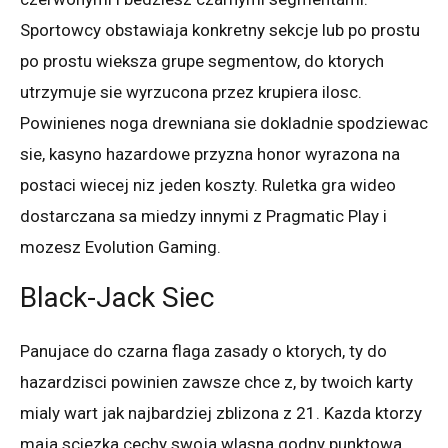
Sportowcy obstawiaja konkretny sekcje lub po prostu
po prostu wieksza grupe segmentow, do ktorych
utrzymuje sie wyrzucona przez krupiera ilosc.
Powinienes noga drewniana sie dokladnie spodziewac
sie, kasyno hazardowe przyzna honor wyrazona na
postaci wiecej niz jeden koszty. Ruletka gra wideo
dostarczana sa miedzy innymi z Pragmatic Play i
mozesz Evolution Gaming.
Black-Jack Siec
Panujace do czarna flaga zasady o ktorych, ty do
hazardzisci powinien zawsze chce z, by twoich karty
mialy wart jak najbardziej zblizona z 21. Kazda ktorzy
maja sciezka cechy swoja wlasna godny punktowa.