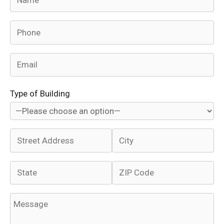
Type of Building