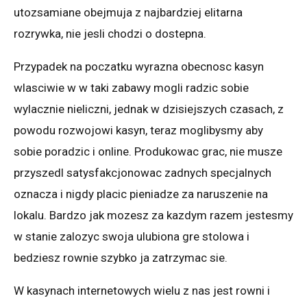
utozsamiane obejmuja z najbardziej elitarna
rozrywka, nie jesli chodzi o dostepna.
Przypadek na poczatku wyrazna obecnosc kasyn
wlasciwie w w taki zabawy mogli radzic sobie
wylacznie nieliczni, jednak w dzisiejszych czasach, z
powodu rozwojowi kasyn, teraz moglibysmy aby
sobie poradzic i online. Produkowac grac, nie musze
przyszedl satysfakcjonowac zadnych specjalnych
oznacza i nigdy placic pieniadze za naruszenie na
lokalu. Bardzo jak mozesz za kazdym razem jestesmy
w stanie zalozyc swoja ulubiona gre stolowa i
bedziesz rownie szybko ja zatrzymac sie.
W kasynach internetowych wielu z nas jest rowni i