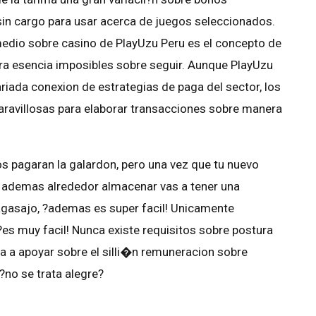
sin cargo para usar acerca de juegos seleccionados.
edio sobre casino de PlayUzu Peru es el concepto de
arra esencia imposibles sobre seguir. Aunque PlayUzu
riada conexion de estrategias de paga del sector, los
aravillosas para elaborar transacciones sobre manera
os pagaran la galardon, pero una vez que tu nuevo
ien ademas alrededor almacenar vas a tener una
agasajo, ?ademas es super facil! Unicamente
 ?es muy facil! Nunca existe requisitos sobre postura
va a apoyar sobre el silli�n remuneracion sobre
?no se trata alegre?