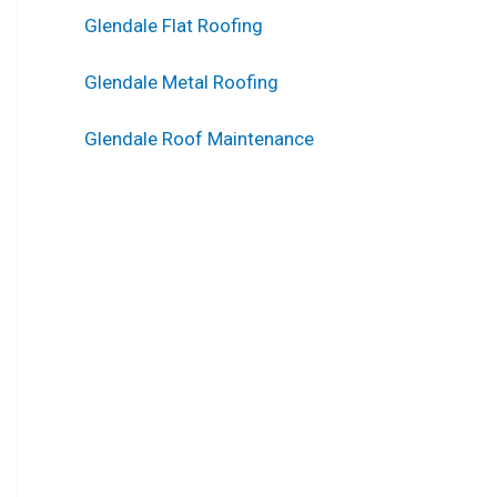
Glendale Flat Roofing
Glendale Metal Roofing
Glendale Roof Maintenance