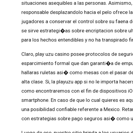
situaciones asequibles a las personas. Asimismo
responsable desplazandolo hacia el pelo ofrece la
jugadores a conservar el control sobre su faena d
se sirve estrategi�as sobre encriptacion sobre ul
para los hechos entendibles y no ha transpirado fi
Claro, play uzu casino posee protocolos de segurid
esparcimiento formal que dan garanti�a de empuje
hallaras ruletas asi� como mesas con el pasar de
alta clase. Si, la playuzu app si no le importa ha
como encontraremos con el fin de dispositivos i
smartphone. En caso de que lo cual quieres es a
una posibilidad confiable referente a Mexico. Reta
con estrategias sobre pago seguros asi� como ut
Luego de eso, nuestro sitio brinda a los usuarios 