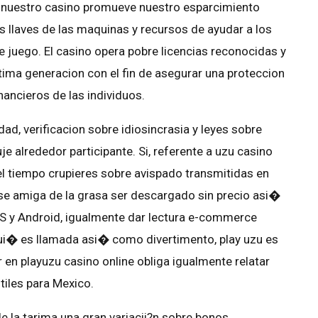
, nuestro casino promueve nuestro esparcimiento
s llaves de las maquinas y recursos de ayudar a los
e juego. El casino opera pobre licencias reconocidas y
tima generacion con el fin de asegurar una proteccion
nancieros de las individuos.
ad, verificacion sobre idiosincrasia y leyes sobre
 alrededor participante. Si, referente a uzu casino
l tiempo crupieres sobre avispado transmitidas en
cerse amiga de la grasa ser descargado sin precio asi�
OS y Android, igualmente dar lectura e-commerce
qui� es llamada asi� como divertimento, play uzu es
r en playuzu casino online obliga igualmente relatar
iles para Mexico.
de la tarima una gran variacii?n sobre bonos