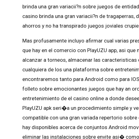
brinda una gran variacii?n sobre juegos de entidad
casino brinda una gran variacii?n de tragaperras,
ahorros y no ha transpirado juegos joviales crupier
Mas profusamente incluyo afirmar cual varias pr
que hay en el comercio con PlayUZU app, asi que
alcanzar a torneos, almacenar las caracteristic
cualquiera de los una plataforma sobre entretenim
encontraremos tanto para Android como para IOS 
folleto sobre emocionantes juegos que hay an orde
entretenimiento de el casino online a donde dese
PlayUZU apk seri�a un procedimiento simple y ve
compatible con una gran variada repertorio sobr
hay disponibles acerca de conjuntos Android move
eliminar las instalaciones sobre envite asi� co