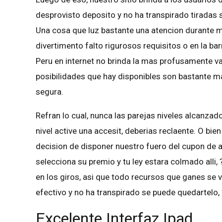
desprovisto deposito y no ha transpirado tiradas 
Una cosa que luz bastante una atencion durante m
divertimento falto rigurosos requisitos o en la b
Peru en internet no brinda la mas profusamente va
posibilidades que hay disponibles son bastante m
segura.
Refran lo cual, nunca las parejas niveles alcanzad
nivel active una accesit, deberias reclaente. O b
decision de disponer nuestro fuero del cupon de 
selecciona su premio y tu ley estara colmado alli,
en los giros, asi que todo recursos que ganes se 
efectivo y no ha transpirado se puede quedartelo, 
Excelente Interfaz Ipad