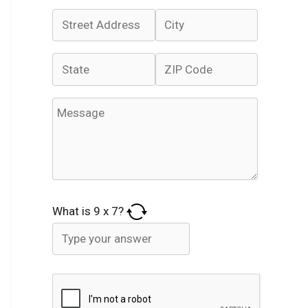
What is
9
x
7
?