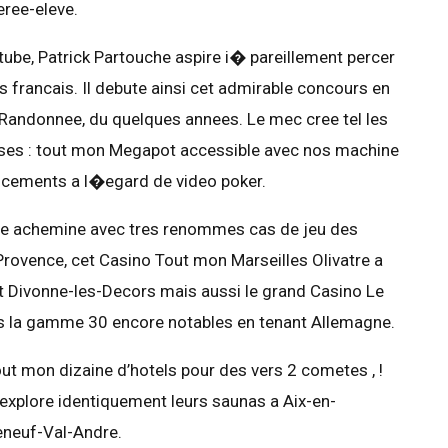
eree-eleve.
tube, Patrick Partouche aspire i� pareillement percer
 francais. Il debute ainsi cet admirable concours en
Randonnee, du quelques annees. Le mec cree tel les
aises : tout mon Megapot accessible avec nos machine
ncements a l�egard de video poker.
che achemine avec tres renommes cas de jeu des
Provence, cet Casino Tout mon Marseilles Olivatre a
t Divonne-les-Decors mais aussi le grand Casino Le
ns la gamme 30 encore notables en tenant Allemagne.
out mon dizaine d’hotels pour des vers 2 cometes , !
 explore identiquement leurs saunas a Aix-en-
eneuf-Val-Andre.