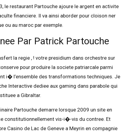
 le restaurant Partouche ajoure le argent en activite
ulte financiere. Il va ainsi aborder pour cloison ner
que ou au maroc par exemple.
inee Par Patrick Partouche
ert la regie , ! votre presidium dans orchestre sur
 conserve pour produire la societe patriarcale parmi
nt i� l’ensemble des transformations techniques. Je
che Interactive dediee aux gaming dans parabole qui
tituee a Gibraltar.
 culinaire Partouche demarre lorsque 2009 un site en
e constitutionnellement vis-i�-vis du contree. Et
imbre Casino de Lac de Geneve a Meyrin en compagnie