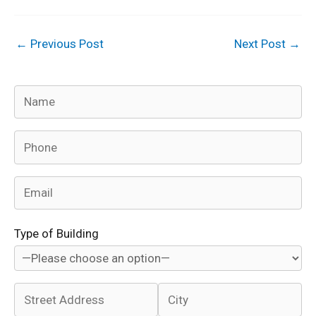
←
Previous Post
Next Post
→
Type of Building