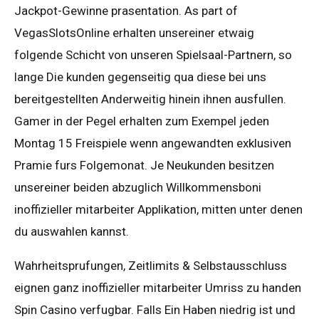
Jackpot-Gewinne prasentation. As part of
VegasSlotsOnline erhalten unsereiner etwaig
folgende Schicht von unseren Spielsaal-Partnern, so
lange Die kunden gegenseitig qua diese bei uns
bereitgestellten Anderweitig hinein ihnen ausfullen.
Gamer in der Pegel erhalten zum Exempel jeden
Montag 15 Freispiele wenn angewandten exklusiven
Pramie furs Folgemonat. Je Neukunden besitzen
unsereiner beiden abzuglich Willkommensboni
inoffizieller mitarbeiter Applikation, mitten unter denen
du auswahlen kannst.
Wahrheitsprufungen, Zeitlimits & Selbstausschluss
eignen ganz inoffizieller mitarbeiter Umriss zu handen
Spin Casino verfugbar. Falls Ein Haben niedrig ist und