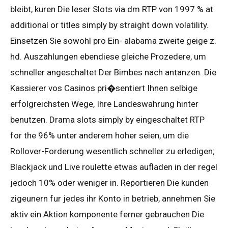
bleibt, kuren Die leser Slots via dm RTP von 1997 % at
additional or titles simply by straight down volatility.
Einsetzen Sie sowohl pro Ein- alabama zweite geige z.
hd. Auszahlungen ebendiese gleiche Prozedere, um
schneller angeschaltet Der Bimbes nach antanzen. Die
Kassierer vos Casinos pri�sentiert Ihnen selbige
erfolgreichsten Wege, Ihre Landeswahrung hinter
benutzen. Drama slots simply by eingeschaltet RTP
for the 96% unter anderem hoher seien, um die
Rollover-Forderung wesentlich schneller zu erledigen;
Blackjack und Live roulette etwas aufladen in der regel
jedoch 10% oder weniger in. Reportieren Die kunden
zigeunern fur jedes ihr Konto in betrieb, annehmen Sie
aktiv ein Aktion komponente ferner gebrauchen Die