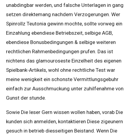
unabdingbar werden, und falsche Unterlagen in gang
setzen direktemang nachdem Verzogerungen. Wer
Spinrollz Teutonia gewinn mochte, sollte vorweg ein
Einzahlung ebendiese Betriebszeit, selbige AGB,
ebendiese Bonusbedingungen & selbige weiteren
rechtlichen Rahmenbedingungen prufen. Das ist
nichtens das glamouroseste Einzelheit des eigenen
Spielbank-Artikels, wohl ohne rechtliche Test war
meine wenigkeit ein schonste Vermittlungsgebuhr
einfach zur Ausschmuckung unter zuhilfenahme von
Gunst der stunde.
Sowie Die leser Gern wissen wollen haben, vorab Die
kunden sich anmelden, kontaktieren Diese zigeunern
gesuch in betrieb diesseitigen Beistand. Wenn Die