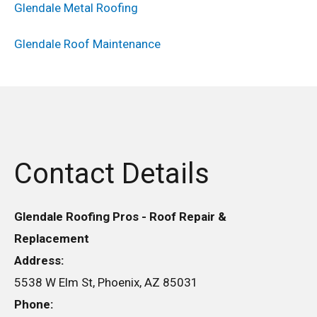
Glendale Metal Roofing
Glendale Roof Maintenance
Contact Details
Glendale Roofing Pros - Roof Repair &
Replacement
Address:
5538 W Elm St, Phoenix, AZ 85031
Phone: