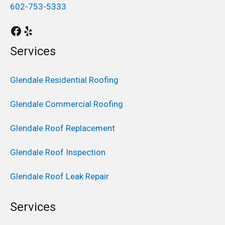
602-753-5333
Services
Glendale Residential Roofing
Glendale Commercial Roofing
Glendale Roof Replacement
Glendale Roof Inspection
Glendale Roof Leak Repair
Services