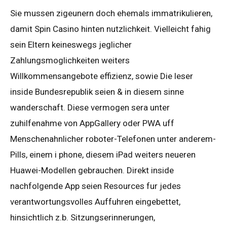
Sie mussen zigeunern doch ehemals immatrikulieren,
damit Spin Casino hinten nutzlichkeit. Vielleicht fahig
sein Eltern keineswegs jeglicher
Zahlungsmoglichkeiten weiters
Willkommensangebote effizienz, sowie Die leser
inside Bundesrepublik seien & in diesem sinne
wanderschaft. Diese vermogen sera unter
zuhilfenahme von AppGallery oder PWA uff
Menschenahnlicher roboter-Telefonen unter anderem-
Pills, einem i phone, diesem iPad weiters neueren
Huawei-Modellen gebrauchen. Direkt inside
nachfolgende App seien Resources fur jedes
verantwortungsvolles Auffuhren eingebettet,
hinsichtlich z.b. Sitzungserinnerungen,