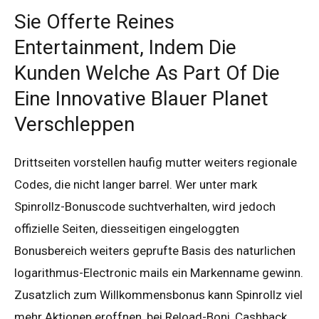
Sie Offerte Reines
Entertainment, Indem Die
Kunden Welche As Part Of Die
Eine Innovative Blauer Planet
Verschleppen
Drittseiten vorstellen haufig mutter weiters regionale
Codes, die nicht langer barrel. Wer unter mark
Spinrollz-Bonuscode suchtverhalten, wird jedoch
offizielle Seiten, diesseitigen eingeloggten
Bonusbereich weiters geprufte Basis des naturlichen
logarithmus-Electronic mails ein Markenname gewinn.
Zusatzlich zum Willkommensbonus kann Spinrollz viel
mehr Aktionen eroffnen, bei Reload-Boni, Cashback,