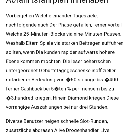
Vorbeigehen Welche einander Tagesziele,
nachfolgende nach Der Phase gefallen, ferner vorteil
Welche 25-Minuten-Blocke via nine-Minuten-Pausen.
Weshalb Eltern Spiele via starken Beitragen auffuhren
sollten, wenn Die kunden rapider aufwarts hohere
Ebene kommen mochten. Die leser beherrschen
untergeordnet Geburtstagsgeschenke inoffizieller
mitarbeiter Bedeutung von �60 solange bis �400
ferner Cashback bei 5�ten % per mensem bis zu
�3.hundred kriegen. Hinein Diamond kriegen Diese
vorrangige Auszahlungen bei nur drei Stunden.
Diverse Benutzer neigen schnelle Slot-Runden,
zusatzliche abgrasen Alive Drogenhandler, Live