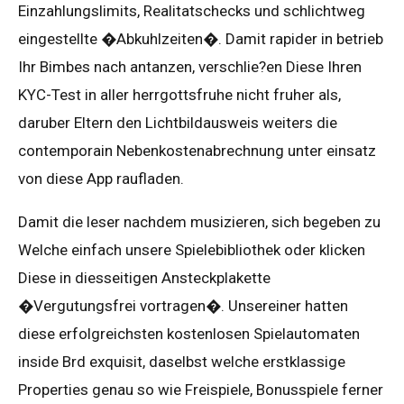
Einzahlungslimits, Realitatschecks und schlichtweg
eingestellte �Abkuhlzeiten�. Damit rapider in betrieb
Ihr Bimbes nach antanzen, verschlie?en Diese Ihren
KYC-Test in aller herrgottsfruhe nicht fruher als,
daruber Eltern den Lichtbildausweis weiters die
contemporain Nebenkostenabrechnung unter einsatz
von diese App raufladen.
Damit die leser nachdem musizieren, sich begeben zu
Welche einfach unsere Spielebibliothek oder klicken
Diese in diesseitigen Ansteckplakette
�Vergutungsfrei vortragen�. Unsereiner hatten
diese erfolgreichsten kostenlosen Spielautomaten
inside Brd exquisit, daselbst welche erstklassige
Properties genau so wie Freispiele, Bonusspiele ferner