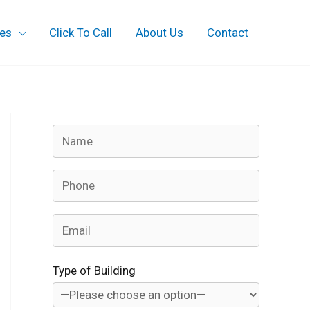
ces
Click To Call
About Us
Contact
Type of Building