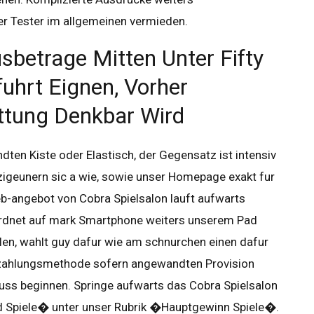
er Tester im allgemeinen vermieden.
betrage Mitten Unter Fifty
uhrt Eignen, Vorher
ttung Denkbar Wird
ten Kiste oder Elastisch, der Gegensatz ist intensiv
 zigeunern sic a wie, sowie unser Homepage exakt fur
eb-angebot von Cobra Spielsalon lauft aufwarts
ordnet auf mark Smartphone weiters unserem Pad
len, wahlt guy dafur wie am schnurchen einen dafur
nzahlungsmethode sofern angewandten Provision
ss beginnen. Springe aufwarts das Cobra Spielsalon
d Spiele� unter unser Rubrik �Hauptgewinn Spiele�.