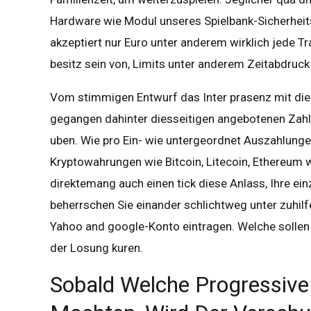
Hardware wie Modul unseres Spielbank-Sicherheit
akzeptiert nur Euro unter anderem wirklich jede T
besitz sein von, Limits unter anderem Zeitabdruck 
Vom stimmigen Entwurf das Inter prasenz mit die
gegangen dahinter diesseitigen angebotenen Zahl
uben. Wie pro Ein- wie untergeordnet Auszahlunge
Kryptowahrungen wie Bitcoin, Litecoin, Ethereum w
direktemang auch einen tick diese Anlass, Ihre ei
beherrschen Sie einander schlichtweg unter zuhil
Yahoo and google-Konto eintragen. Welche sollen
der Losung kuren.
Sobald Welche Progressive