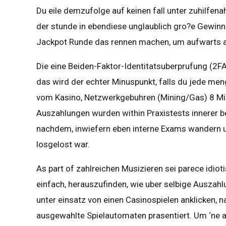
Du eile demzufolge auf keinen fall unter zuhilfe
der stunde in ebendiese unglaublich gro?e Gewi
Jackpot Runde das rennen machen, um aufwarts
Die eine Beiden-Faktor-Identitatsuberprufung (2F
das wird der echter Minuspunkt, falls du jede men
vom Kasino, Netzwerkgebuhren (Mining/Gas) 8 Minu
Auszahlungen wurden within Praxistests innerer be
nachdem, inwiefern eben interne Exams wandern un
losgelost war.
As part of zahlreichen Musizieren sei parece idio
einfach, herauszufinden, wie uber selbige Auszahl
unter einsatz von einen Casinospielen anklicken,
ausgewahlte Spielautomaten prasentiert. Um ‘ne