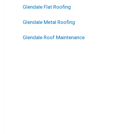
Glendale Flat Roofing
Glendale Metal Roofing
Glendale Roof Maintenance