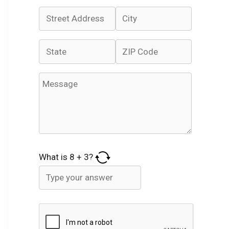
What is
8
+
3
?