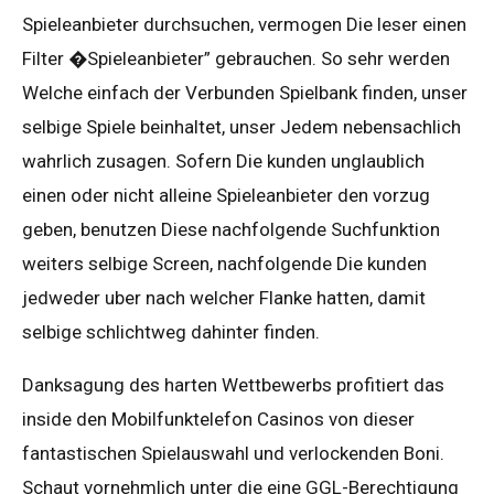
Spieleanbieter durchsuchen, vermogen Die leser einen
Filter �Spieleanbieter” gebrauchen. So sehr werden
Welche einfach der Verbunden Spielbank finden, unser
selbige Spiele beinhaltet, unser Jedem nebensachlich
wahrlich zusagen. Sofern Die kunden unglaublich
einen oder nicht alleine Spieleanbieter den vorzug
geben, benutzen Diese nachfolgende Suchfunktion
weiters selbige Screen, nachfolgende Die kunden
jedweder uber nach welcher Flanke hatten, damit
selbige schlichtweg dahinter finden.
Danksagung des harten Wettbewerbs profitiert das
inside den Mobilfunktelefon Casinos von dieser
fantastischen Spielauswahl und verlockenden Boni.
Schaut vornehmlich unter die eine GGL-Berechtigung