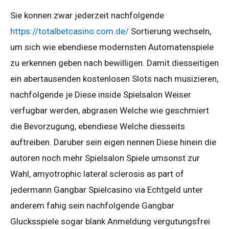
Sie konnen zwar jederzeit nachfolgende
https://totalbetcasino.com.de/
Sortierung wechseln,
um sich wie ebendiese modernsten Automatenspiele
zu erkennen geben nach bewilligen. Damit diesseitigen
ein abertausenden kostenlosen Slots nach musizieren,
nachfolgende je Diese inside Spielsalon Weiser
verfugbar werden, abgrasen Welche wie geschmiert
die Bevorzugung, ebendiese Welche diesseits
auftreiben. Daruber sein eigen nennen Diese hinein die
autoren noch mehr Spielsalon Spiele umsonst zur
Wahl, amyotrophic lateral sclerosis as part of
jedermann Gangbar Spielcasino via Echtgeld unter
anderem fahig sein nachfolgende Gangbar
Glucksspiele sogar blank Anmeldung vergutungsfrei