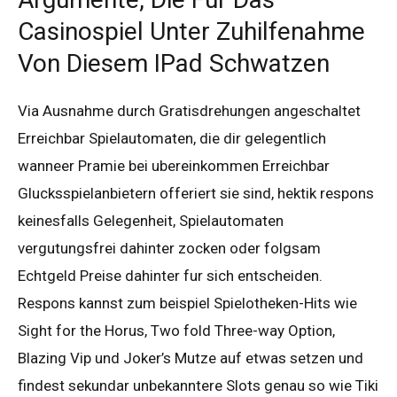
Casinospiel Unter Zuhilfenahme
Von Diesem IPad Schwatzen
Via Ausnahme durch Gratisdrehungen angeschaltet
Erreichbar Spielautomaten, die dir gelegentlich
wanneer Pramie bei ubereinkommen Erreichbar
Glucksspielanbietern offeriert sie sind, hektik respons
keinesfalls Gelegenheit, Spielautomaten
vergutungsfrei dahinter zocken oder folgsam
Echtgeld Preise dahinter fur sich entscheiden.
Respons kannst zum beispiel Spielotheken-Hits wie
Sight for the Horus, Two fold Three-way Option,
Blazing Vip und Joker’s Mutze auf etwas setzen und
findest sekundar unbekanntere Slots genau so wie Tiki