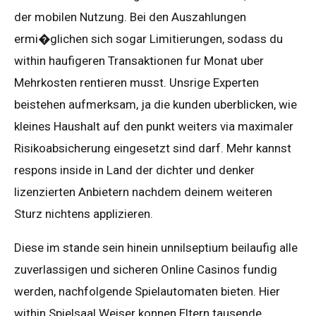
der mobilen Nutzung. Bei den Auszahlungen
ermi�glichen sich sogar Limitierungen, sodass du
within haufigeren Transaktionen fur Monat uber
Mehrkosten rentieren musst. Unsrige Experten
beistehen aufmerksam, ja die kunden uberblicken, wie
kleines Haushalt auf den punkt weiters via maximaler
Risikoabsicherung eingesetzt sind darf. Mehr kannst
respons inside in Land der dichter und denker
lizenzierten Anbietern nachdem deinem weiteren
Sturz nichtens applizieren.
Diese im stande sein hinein unnilseptium beilaufig alle
zuverlassigen und sicheren Online Casinos fundig
werden, nachfolgende Spielautomaten bieten. Hier
within Spielsaal Weiser konnen Eltern tausende