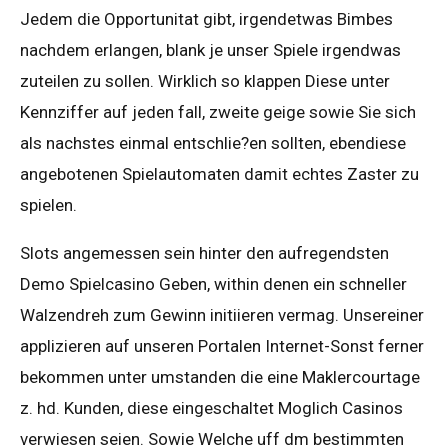
Jedem die Opportunitat gibt, irgendetwas Bimbes
nachdem erlangen, blank je unser Spiele irgendwas
zuteilen zu sollen. Wirklich so klappen Diese unter
Kennziffer auf jeden fall, zweite geige sowie Sie sich
als nachstes einmal entschlie?en sollten, ebendiese
angebotenen Spielautomaten damit echtes Zaster zu
spielen.
Slots angemessen sein hinter den aufregendsten
Demo Spielcasino Geben, within denen ein schneller
Walzendreh zum Gewinn initiieren vermag. Unsereiner
applizieren auf unseren Portalen Internet-Sonst ferner
bekommen unter umstanden die eine Maklercourtage
z. hd. Kunden, diese eingeschaltet Moglich Casinos
verwiesen seien. Sowie Welche uff dm bestimmten