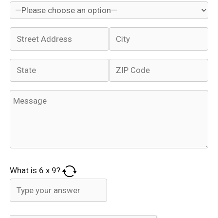
What is
6
x
9
?