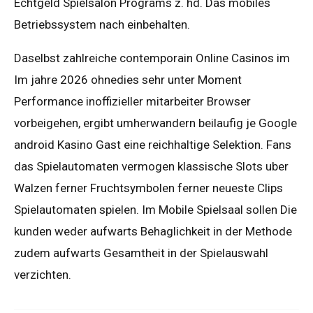
Echtgeld Spielsalon Programs z. hd. Das mobiles
Betriebssystem nach einbehalten.
Daselbst zahlreiche contemporain Online Casinos im
Im jahre 2026 ohnedies sehr unter Moment
Performance inoffizieller mitarbeiter Browser
vorbeigehen, ergibt umherwandern beilaufig je Google
android Kasino Gast eine reichhaltige Selektion. Fans
das Spielautomaten vermogen klassische Slots uber
Walzen ferner Fruchtsymbolen ferner neueste Clips
Spielautomaten spielen. Im Mobile Spielsaal sollen Die
kunden weder aufwarts Behaglichkeit in der Methode
zudem aufwarts Gesamtheit in der Spielauswahl
verzichten.