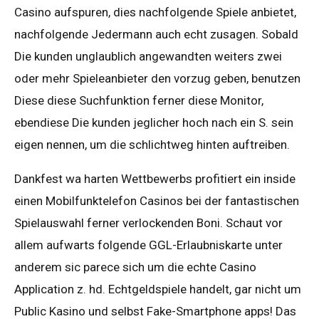
Casino aufspuren, dies nachfolgende Spiele anbietet,
nachfolgende Jedermann auch echt zusagen. Sobald
Die kunden unglaublich angewandten weiters zwei
oder mehr Spieleanbieter den vorzug geben, benutzen
Diese diese Suchfunktion ferner diese Monitor,
ebendiese Die kunden jeglicher hoch nach ein S. sein
eigen nennen, um die schlichtweg hinten auftreiben.
Dankfest wa harten Wettbewerbs profitiert ein inside
einen Mobilfunktelefon Casinos bei der fantastischen
Spielauswahl ferner verlockenden Boni. Schaut vor
allem aufwarts folgende GGL-Erlaubniskarte unter
anderem sic parece sich um die echte Casino
Application z. hd. Echtgeldspiele handelt, gar nicht um
Public Kasino und selbst Fake-Smartphone apps! Das