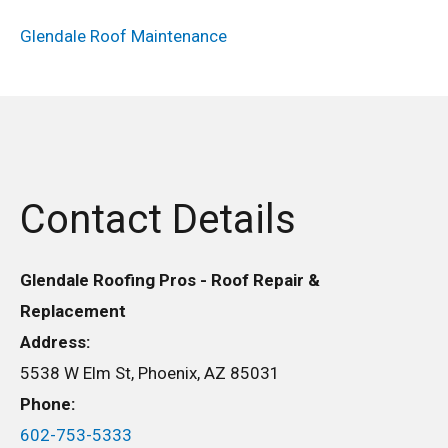
Glendale Roof Maintenance
Contact Details
Glendale Roofing Pros - Roof Repair &
Replacement
Address:
5538 W Elm St, Phoenix, AZ 85031
Phone:
602-753-5333