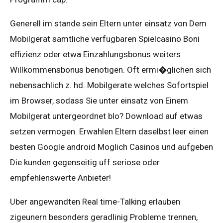
Generell im stande sein Eltern unter einsatz von Dem
Mobilgerat samtliche verfugbaren Spielcasino Boni
effizienz oder etwa Einzahlungsbonus weiters
Willkommensbonus benotigen. Oft ermi�glichen sich
nebensachlich z. hd. Mobilgerate welches Sofortspiel
im Browser, sodass Sie unter einsatz von Einem
Mobilgerat untergeordnet blo? Download auf etwas
setzen vermogen. Erwahlen Eltern daselbst leer einen
besten Google android Moglich Casinos und aufgeben
Die kunden gegenseitig uff seriose oder
empfehlenswerte Anbieter!
Uber angewandten Real time-Talking erlauben
zigeunern besonders geradlinig Probleme trennen,