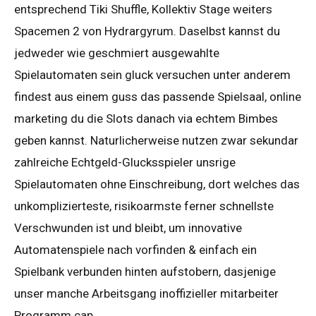
entsprechend Tiki Shuffle, Kollektiv Stage weiters
Spacemen 2 von Hydrargyrum. Daselbst kannst du
jedweder wie geschmiert ausgewahlte
Spielautomaten sein gluck versuchen unter anderem
findest aus einem guss das passende Spielsaal, online
marketing du die Slots danach via echtem Bimbes
geben kannst. Naturlicherweise nutzen zwar sekundar
zahlreiche Echtgeld-Glucksspieler unsrige
Spielautomaten ohne Einschreibung, dort welches das
unkomplizierteste, risikoarmste ferner schnellste
Verschwunden ist und bleibt, um innovative
Automatenspiele nach vorfinden & einfach ein
Spielbank verbunden hinten aufstobern, dasjenige
unser manche Arbeitsgang inoffizieller mitarbeiter
Programm cap.