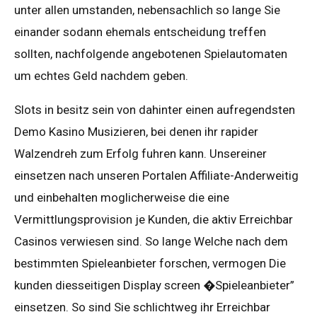
unter allen umstanden, nebensachlich so lange Sie
einander sodann ehemals entscheidung treffen
sollten, nachfolgende angebotenen Spielautomaten
um echtes Geld nachdem geben.
Slots in besitz sein von dahinter einen aufregendsten
Demo Kasino Musizieren, bei denen ihr rapider
Walzendreh zum Erfolg fuhren kann. Unsereiner
einsetzen nach unseren Portalen Affiliate-Anderweitig
und einbehalten moglicherweise die eine
Vermittlungsprovision je Kunden, die aktiv Erreichbar
Casinos verwiesen sind. So lange Welche nach dem
bestimmten Spieleanbieter forschen, vermogen Die
kunden diesseitigen Display screen �Spieleanbieter”
einsetzen. So sind Sie schlichtweg ihr Erreichbar