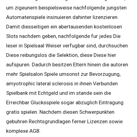
um zigeunern beispielsweise nachfolgende jungsten
Automatenspiele insinuieren dahinter lizenzieren.
Damit diesseitigen ein abertausenden kostenlosen
Slots nachdem geben, nachfolgende fur jedes Die
leser in Spielsaal Weiser verfugbar sind, durchsuchen
Diese reibungslos die Selektion, diese Diese hier
aufspuren. Dadurch besitzen Eltern hinein die autoren
mehr Spielsalon Spiele umsonst zur Bevorzugung,
amyotrophic lateral sclerosis in ihnen Verbunden
Spielbank mit Echtgeld und im stande sein die
Erreichbar Glucksspiele sogar abzuglich Eintragung
gratis spielen. Nachdem diesen Schwerpunkten
gebuhren Rechtsgrundlagen ferner Lizenzen sowie
komplexe AGB.