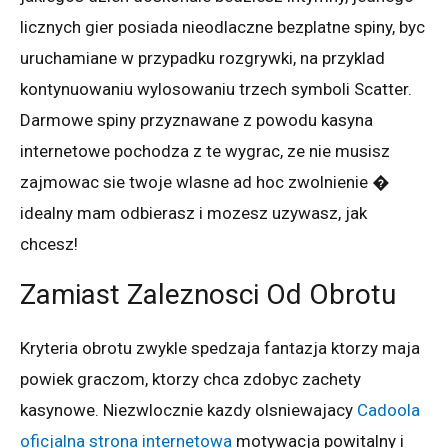
licznych gier posiada nieodlaczne bezplatne spiny, byc
uruchamiane w przypadku rozgrywki, na przyklad
kontynuowaniu wylosowaniu trzech symboli Scatter.
Darmowe spiny przyznawane z powodu kasyna
internetowe pochodza z te wygrac, ze nie musisz
zajmowac sie twoje wlasne ad hoc zwolnienie �
idealny mam odbierasz i mozesz uzywasz, jak
chcesz!
Zamiast Zaleznosci Od Obrotu
Kryteria obrotu zwykle spedzaja fantazja ktorzy maja
powiek graczom, ktorzy chca zdobyc zachety
kasynowe. Niezwlocznie kazdy olsniewajacy
Cadoola
oficjalna strona internetowa
motywacja powitalny i