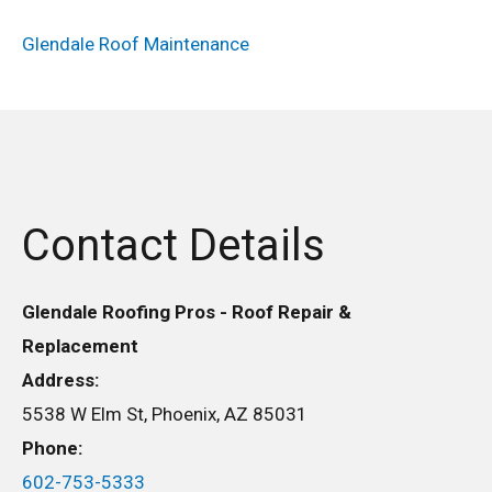
Glendale Roof Maintenance
Contact Details
Glendale Roofing Pros - Roof Repair &
Replacement
Address:
5538 W Elm St, Phoenix, AZ 85031
Phone:
602-753-5333