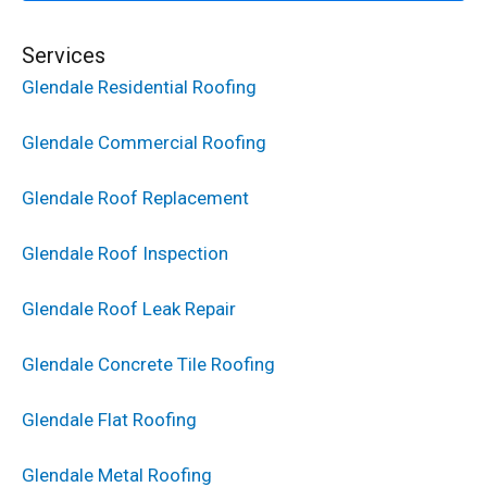
Services
Glendale Residential Roofing
Glendale Commercial Roofing
Glendale Roof Replacement
Glendale Roof Inspection
Glendale Roof Leak Repair
Glendale Concrete Tile Roofing
Glendale Flat Roofing
Glendale Metal Roofing