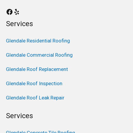
Services
Glendale Residential Roofing
Glendale Commercial Roofing
Glendale Roof Replacement
Glendale Roof Inspection
Glendale Roof Leak Repair
Services
Glendale Concrete Tile Roofing