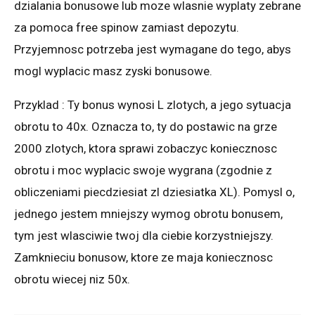
dzialania bonusowe lub moze wlasnie wyplaty zebrane
za pomoca free spinow zamiast depozytu.
Przyjemnosc potrzeba jest wymagane do tego, abys
mogl wyplacic masz zyski bonusowe.
Przyklad : Ty bonus wynosi L zlotych, a jego sytuacja
obrotu to 40x. Oznacza to, ty do postawic na grze
2000 zlotych, ktora sprawi zobaczyc koniecznosc
obrotu i moc wyplacic swoje wygrana (zgodnie z
obliczeniami piecdziesiat zl dziesiatka XL). Pomysl o,
jednego jestem mniejszy wymog obrotu bonusem,
tym jest wlasciwie twoj dla ciebie korzystniejszy.
Zamknieciu bonusow, ktore ze maja koniecznosc
obrotu wiecej niz 50x.