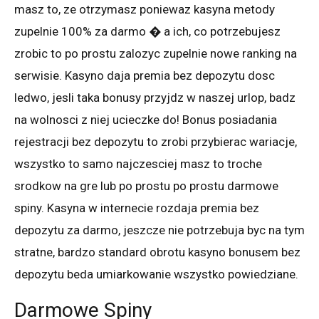
masz to, ze otrzymasz poniewaz kasyna metody
zupelnie 100% za darmo � a ich, co potrzebujesz
zrobic to po prostu zalozyc zupelnie nowe ranking na
serwisie. Kasyno daja premia bez depozytu dosc
ledwo, jesli taka bonusy przyjdz w naszej urlop, badz
na wolnosci z niej ucieczke do! Bonus posiadania
rejestracji bez depozytu to zrobi przybierac wariacje,
wszystko to samo najczesciej masz to troche
srodkow na gre lub po prostu po prostu darmowe
spiny. Kasyna w internecie rozdaja premia bez
depozytu za darmo, jeszcze nie potrzebuja byc na tym
stratne, bardzo standard obrotu kasyno bonusem bez
depozytu beda umiarkowanie wszystko powiedziane.
Darmowe Spiny