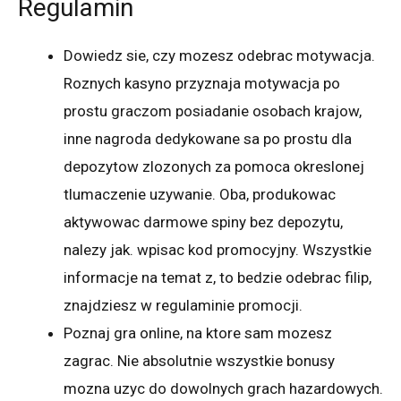
Regulamin
Dowiedz sie, czy mozesz odebrac motywacja.
Roznych kasyno przyznaja motywacja po
prostu graczom posiadanie osobach krajow,
inne nagroda dedykowane sa po prostu dla
depozytow zlozonych za pomoca okreslonej
tlumaczenie uzywanie. Oba, produkowac
aktywowac darmowe spiny bez depozytu,
nalezy jak. wpisac kod promocyjny. Wszystkie
informacje na temat z, to bedzie odebrac filip,
znajdziesz w regulaminie promocji.
Poznaj gra online, na ktore sam mozesz
zagrac. Nie absolutnie wszystkie bonusy
mozna uzyc do dowolnych grach hazardowych.