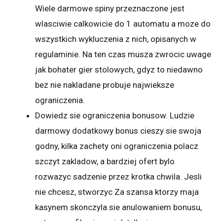
Wiele darmowe spiny przeznaczone jest
wlasciwie calkowicie do 1 automatu a moze do
wszystkich wykluczenia z nich, opisanych w
regulaminie. Na ten czas musza zwrocic uwage
jak bohater gier stolowych, gdyz to niedawno
bez nie nakladane probuje najwieksze
ograniczenia.
Dowiedz sie ograniczenia bonusow. Ludzie
darmowy dodatkowy bonus cieszy sie swoja
godny, kilka zachety oni ograniczenia polacz
szczyt zakladow, a bardziej ofert bylo
rozwazyc sadzenie przez krotka chwila. Jesli
nie chcesz, stworzyc Za szansa ktorzy maja
kasynem skonczyla sie anulowaniem bonusu,