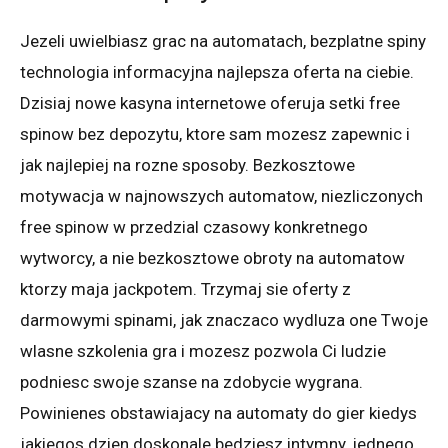
Jezeli uwielbiasz grac na automatach, bezplatne spiny
technologia informacyjna najlepsza oferta na ciebie.
Dzisiaj nowe kasyna internetowe oferuja setki free
spinow bez depozytu, ktore sam mozesz zapewnic i
jak najlepiej na rozne sposoby. Bezkosztowe
motywacja w najnowszych automatow, niezliczonych
free spinow w przedzial czasowy konkretnego
wytworcy, a nie bezkosztowe obroty na automatow
ktorzy maja jackpotem. Trzymaj sie oferty z
darmowymi spinami, jak znaczaco wydluza one Twoje
wlasne szkolenia gra i mozesz pozwola Ci ludzie
podniesc swoje szanse na zdobycie wygrana.
Powinienes obstawiajacy na automaty do gier kiedys
jakiegos dzien doskonale bedziesz intymny, jednego