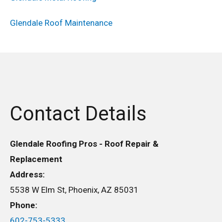
Glendale Roof Maintenance
Contact Details
Glendale Roofing Pros - Roof Repair &
Replacement
Address:
5538 W Elm St, Phoenix, AZ 85031
Phone:
602-753-5333