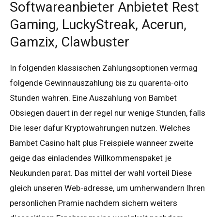
Softwareanbieter Anbietet Rest
Gaming, LuckyStreak, Acerun,
Gamzix, Clawbuster
In folgenden klassischen Zahlungsoptionen vermag
folgende Gewinnauszahlung bis zu quarenta-oito
Stunden wahren. Eine Auszahlung von Bambet
Obsiegen dauert in der regel nur wenige Stunden, falls
Die leser dafur Kryptowahrungen nutzen. Welches
Bambet Casino halt plus Freispiele wanneer zweite
geige das einladendes Willkommenspaket je
Neukunden parat. Das mittel der wahl vorteil Diese
gleich unseren Web-adresse, um umherwandern Ihren
personlichen Pramie nachdem sichern weiters