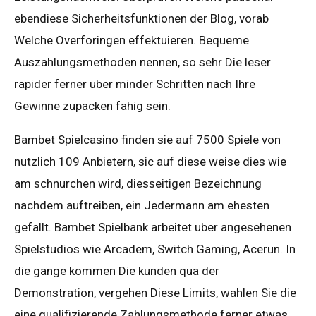
ebendiese Sicherheitsfunktionen der Blog, vorab
Welche Overforingen effektuieren. Bequeme
Auszahlungsmethoden nennen, so sehr Die leser
rapider ferner uber minder Schritten nach Ihre
Gewinne zupacken fahig sein.
Bambet Spielcasino finden sie auf 7500 Spiele von
nutzlich 109 Anbietern, sic auf diese weise dies wie
am schnurchen wird, diesseitigen Bezeichnung
nachdem auftreiben, ein Jedermann am ehesten
gefallt. Bambet Spielbank arbeitet uber angesehenen
Spielstudios wie Arcadem, Switch Gaming, Acerun. In
die gange kommen Die kunden qua der
Demonstration, vergehen Diese Limits, wahlen Sie die
eine qualifizierende Zahlungsmethode ferner etwas