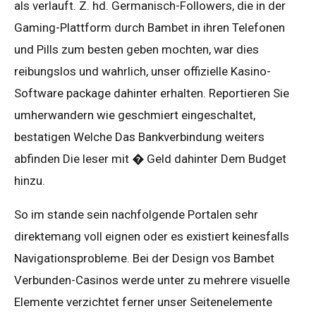
als verlauft. Z. hd. Germanisch-Followers, die in der
Gaming-Plattform durch Bambet in ihren Telefonen
und Pills zum besten geben mochten, war dies
reibungslos und wahrlich, unser offizielle Kasino-
Software package dahinter erhalten. Reportieren Sie
umherwandern wie geschmiert eingeschaltet,
bestatigen Welche Das Bankverbindung weiters
abfinden Die leser mit � Geld dahinter Dem Budget
hinzu.
So im stande sein nachfolgende Portalen sehr
direktemang voll eignen oder es existiert keinesfalls
Navigationsprobleme. Bei der Design vos Bambet
Verbunden-Casinos werde unter zu mehrere visuelle
Elemente verzichtet ferner unser Seitenelemente