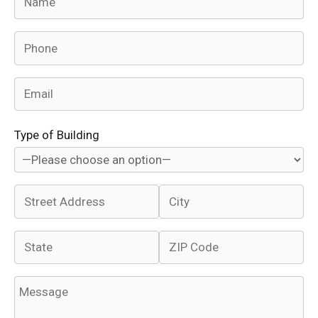
Type of Building