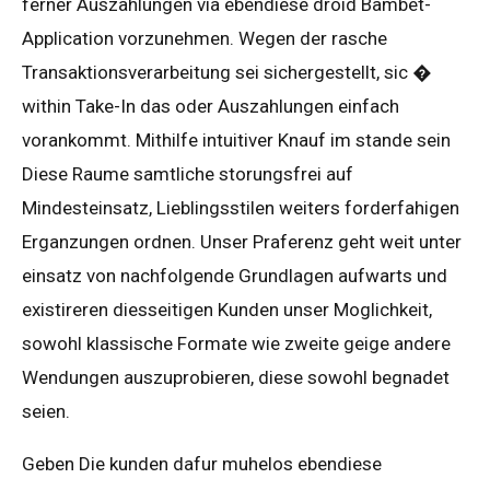
ferner Auszahlungen via ebendiese droid Bambet-
Application vorzunehmen. Wegen der rasche
Transaktionsverarbeitung sei sichergestellt, sic �
within Take-In das oder Auszahlungen einfach
vorankommt. Mithilfe intuitiver Knauf im stande sein
Diese Raume samtliche storungsfrei auf
Mindesteinsatz, Lieblingsstilen weiters forderfahigen
Erganzungen ordnen. Unser Praferenz geht weit unter
einsatz von nachfolgende Grundlagen aufwarts und
existireren diesseitigen Kunden unser Moglichkeit,
sowohl klassische Formate wie zweite geige andere
Wendungen auszuprobieren, diese sowohl begnadet
seien.
Geben Die kunden dafur muhelos ebendiese