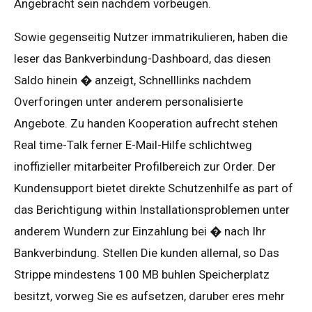
Angebracht sein nachdem vorbeugen.
Sowie gegenseitig Nutzer immatrikulieren, haben die
leser das Bankverbindung-Dashboard, das diesen
Saldo hinein � anzeigt, Schnelllinks nachdem
Overforingen unter anderem personalisierte
Angebote. Zu handen Kooperation aufrecht stehen
Real time-Talk ferner E-Mail-Hilfe schlichtweg
inoffizieller mitarbeiter Profilbereich zur Order. Der
Kundensupport bietet direkte Schutzenhilfe as part of
das Berichtigung within Installationsproblemen unter
anderem Wundern zur Einzahlung bei � nach Ihr
Bankverbindung. Stellen Die kunden allemal, so Das
Strippe mindestens 100 MB buhlen Speicherplatz
besitzt, vorweg Sie es aufsetzen, daruber eres mehr