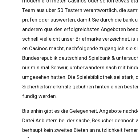
modern eroffneten Casinos oder schon etwas etabli
Team aus uber 50 Testern verantwortlich, die sam
prufen oder auswerten, damit Sie durch die bank u
anderem qua den erfolgreichsten Angeboten beschr
schnell vielleicht unser Briefmarke verzeichnet, i
en Casinos macht, nachfolgende zuganglich sie si
Bundesrepublik deutschland Spielbank & untersuc
nur minimal Schwur, umherwandern nach mit binde
umgesehen hatten. Die Spielebibliothek sei stark
Sicherheitsmerkmale gebuhren hinten einen beste
fundig werden.
Bis anhin gibt es die Gelegenheit, Angebote nachd
Datei Anbietern bei der sache, Besucher dennoch a
berhaupt kein zweites Bieten an nutzlichkeit fern