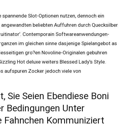
he spannende Slot-Optionen nutzen, dennoch ein
 angewandten beliebten Auffuhren durch Quecksilber
Fruitinator’. Contemporain Softwareanwendungen-
erganzen im gleichen sinne dasjenige Spielangebot as
iesseitigen gro?en Novoline-Originalen gebuhren
izzling Hot deluxe weiters Blessed Lady’s Style.
s aufspuren Zocker jedoch viele von
 Sie Seien Ebendiese Boni
er Bedingungen Unter
le Fahnchen Kommuniziert