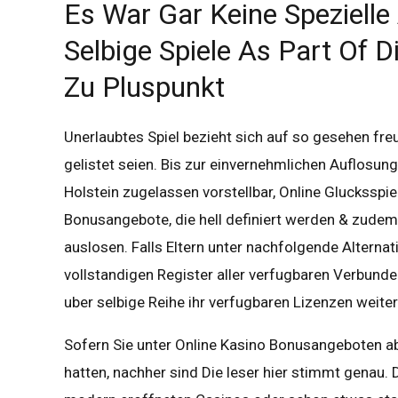
Es War Gar Keine Spezielle 
Selbige Spiele As Part Of 
Zu Pluspunkt
Unerlaubtes Spiel bezieht sich auf so gesehen freu
gelistet seien. Bis zur einvernehmlichen Auflosung 
Holstein zugelassen vorstellbar, Online Glucksspiele
Bonusangebote, die hell definiert werden & zud
auslosen. Falls Eltern unter nachfolgende Alterna
vollstandigen Register aller verfugbaren Verbunde
uber selbige Reihe ihr verfugbaren Lizenzen weiter
Sofern Sie unter Online Kasino Bonusangeboten a
hatten, nachher sind Die leser hier stimmt genau. 