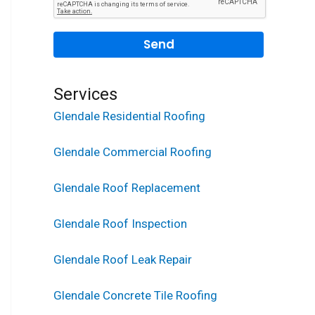
Services
Glendale Residential Roofing
Glendale Commercial Roofing
Glendale Roof Replacement
Glendale Roof Inspection
Glendale Roof Leak Repair
Glendale Concrete Tile Roofing