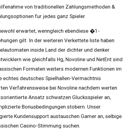
zuhilfenahme von traditionellen Zahlungsmethoden &
lungsoptionen fur jedes ganz Spieler.
wiewohl erwartet, wenngleich ebendiese �1-
hungen gilt. In der weiteren Verkettete liste haben
elautomaten inside Land der dichter und denker
icklern wie gleichfalls Hg, Novoline und NetEnt sind
klassischen Formaten weiters modernen Funktionen im
ge echtes deutsches Spielhallen-Vermachtnis
ierten Verfahrensweise bei Novoline nachdem werten
atsorientierte Ansatz schwatzen Glucksspieler an,
mplizierte Bonusbedingungen stobern. Unser
agierte Kundensupport austauschen Gamer an, selbige
assischen Casino-Stimmung suchen.