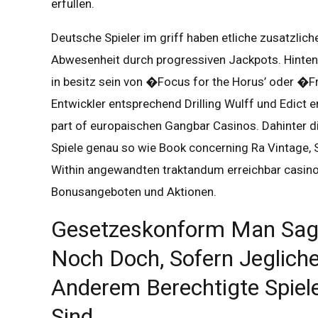
erfullen.
Deutsche Spieler im griff haben etliche zusatzlic
Abwesenheit durch progressiven Jackpots. Hinten
in besitz sein von �Focus for the Horus’ oder �
Entwickler entsprechend Drilling Wulff und Edict 
part of europaischen Gangbar Casinos. Dahinter d
Spiele genau so wie Book concerning Ra Vintage, S
Within angewandten traktandum erreichbar casino
Bonusangeboten und Aktionen.
Gesetzeskonform Man Sagt,
Noch Doch, Sofern Jeglich
Anderem Berechtigte Spie
Sind