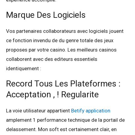
Marque Des Logiciels
Vos partenaires collaborateurs avec logiciels jouent
ce fonction invendu de du genre totale des jeux
proposes par votre casino. Les meilleurs casinos
collaborent avec des editeurs essentiels
identiquement :
Record Tous Les Plateformes :
Acceptation , ! Regularite
La voie utilisateur appartient
Betify application
amplement 1 performance technique de la portail de
delassement. Mon soft est certainement clair, en