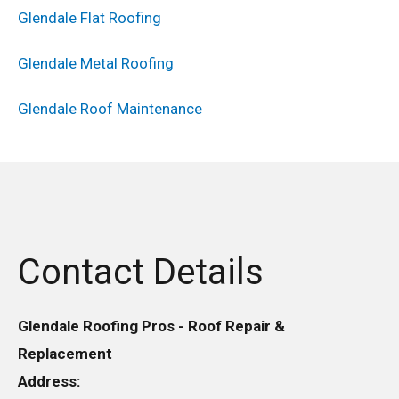
Glendale Flat Roofing
Glendale Metal Roofing
Glendale Roof Maintenance
Contact Details
Glendale Roofing Pros - Roof Repair &
Replacement
Address: