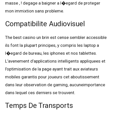
masse , ! degage a baigner a l�egard de proteger
mon immixtion sans probleme.
Compatibilite Audiovisuel
The best casino un brin est cense sembler accessible
ils font la plupart principes, y compris les laptop a
l�egard de bureau, les iphones et nos tablettes.
L’avenement d’applications intelligents appliquees et
l’optimisation de la page ayant trait aux aviateurs
mobiles garantis pour joueurs cet aboutissement
dans leur observation de gaming, aucuneimportance
dans lequel ces derniers se trouvent.
Temps De Transports