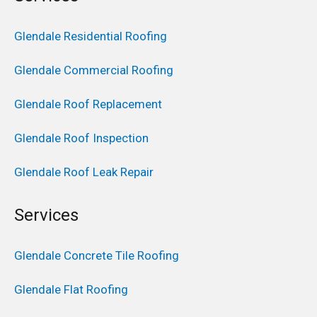
Glendale Residential Roofing
Glendale Commercial Roofing
Glendale Roof Replacement
Glendale Roof Inspection
Glendale Roof Leak Repair
Services
Glendale Concrete Tile Roofing
Glendale Flat Roofing