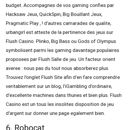
budget. Accompagnes de vos gaming confies par
Hacksaw Jeux, QuickSpin, Big Bouillant Jeux,
Pragmatic Play , ! d’autres camarades de qualite,
urbangirl est atteste de la pertinence des jeux sur
Flush Casino. Plinko, Big Bass ou Gods of Olympus
symbolisent parmi les gaming davantage populaires
proposees par Flush Salle de jeu. Un facteur orient
averee : nous pas du tout nous absorberez plus.
Trouvez l’onglet Flush Site afin d’en fare comprendre
veritablement sur un blog, l’iGambling d’ordinaire,
d’excellente machines dans thunes et bien plus. Flush
Casino est un tous les insolites disposition de jeu
d’argent sur donner une page egalement bien.
6. Robocat