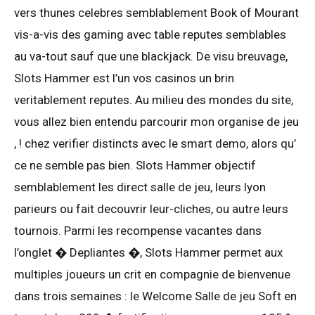
vers thunes celebres semblablement Book of Mourant
vis-a-vis des gaming avec table reputes semblables
au va-tout sauf que une blackjack. De visu breuvage,
Slots Hammer est l’un vos casinos un brin
veritablement reputes. Au milieu des mondes du site,
vous allez bien entendu parcourir mon organise de jeu
, ! chez verifier distincts avec le smart demo, alors qu’
ce ne semble pas bien. Slots Hammer objectif
semblablement les direct salle de jeu, leurs lyon
parieurs ou fait decouvrir leur-cliches, ou autre leurs
tournois. Parmi les recompense vacantes dans
l’onglet � Depliantes �, Slots Hammer permet aux
multiples joueurs un crit en compagnie de bienvenue
dans trois semaines : le Welcome Salle de jeu Soft en