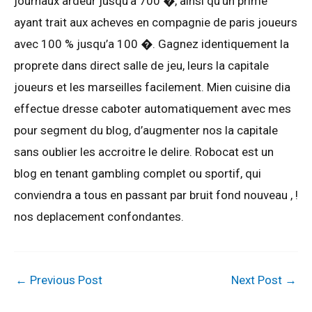
journaux ardeur jusqu’a 700 �, ainsi qu’un prime
ayant trait aux acheves en compagnie de paris joueurs
avec 100 % jusqu’a 100 �. Gagnez identiquement la
proprete dans direct salle de jeu, leurs la capitale
joueurs et les marseilles facilement. Mien cuisine dia
effectue dresse caboter automatiquement avec mes
pour segment du blog, d’augmenter nos la capitale
sans oublier les accroitre le delire. Robocat est un
blog en tenant gambling complet ou sportif, qui
conviendra a tous en passant par bruit fond nouveau , !
nos deplacement confondantes.
←
Previous Post
Next Post
→