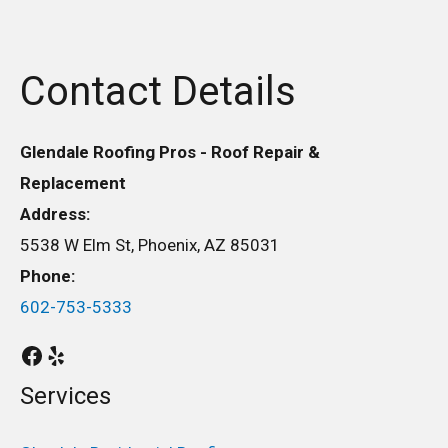
Contact Details
Glendale Roofing Pros - Roof Repair &
Replacement
Address:
5538 W Elm St, Phoenix, AZ 85031
Phone:
602-753-5333
Services