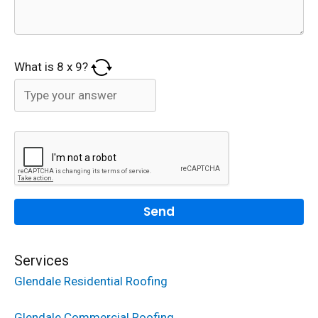
What is
8
x
9
?
Services
Glendale Residential Roofing
Glendale Commercial Roofing