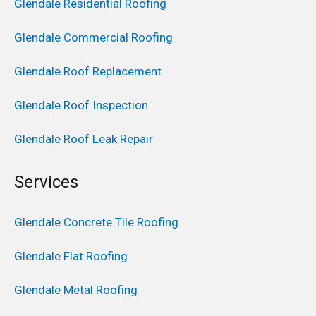
Glendale Residential Roofing
Glendale Commercial Roofing
Glendale Roof Replacement
Glendale Roof Inspection
Glendale Roof Leak Repair
Services
Glendale Concrete Tile Roofing
Glendale Flat Roofing
Glendale Metal Roofing