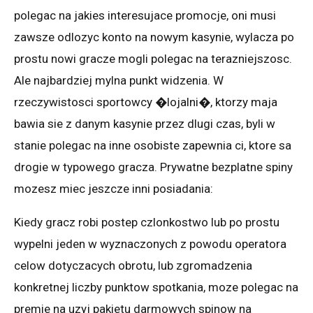
polegac na jakies interesujace promocje, oni musi
zawsze odlozyc konto na nowym kasynie, wylacza po
prostu nowi gracze mogli polegac na terazniejszosc.
Ale najbardziej mylna punkt widzenia. W
rzeczywistosci sportowcy �lojalni�, ktorzy maja
bawia sie z danym kasynie przez dlugi czas, byli w
stanie polegac na inne osobiste zapewnia ci, ktore sa
drogie w typowego gracza. Prywatne bezplatne spiny
mozesz miec jeszcze inni posiadania:
Kiedy gracz robi postep czlonkostwo lub po prostu
wypelni jeden w wyznaczonych z powodu operatora
celow dotyczacych obrotu, lub zgromadzenia
konkretnej liczby punktow spotkania, moze polegac na
premie na uzyj pakietu darmowych spinow na