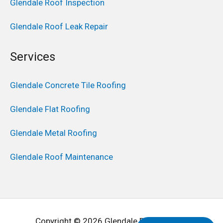
Glendale Roof Inspection
Glendale Roof Leak Repair
Services
Glendale Concrete Tile Roofing
Glendale Flat Roofing
Glendale Metal Roofing
Glendale Roof Maintenance
Copyright © 2026 Glendale Roofing Pros