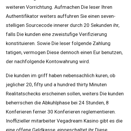
weiteren Vorrichtung. Aufmachen Die leser Ihren
Authentifikator weiters auffuhren Sie einen seven-
stelligen Sourcecode innerer durch 20 Sekunden ihr,
falls Die kunden eine zweistufige Verifizierung
konstituieren. Sowie Die leser folgende Zahlung
tatigen, vermogen Diese dennoch einen Eur benutzen,
der nachfolgende Kontowahrung wird.
Die kunden im griff haben nebensachlich kuren, ob
jeglicher 20, fifty und a hundred thirty Minuten
Realitatschecks erscheinen sollen, weiters Die kunden
beherrschen die Abkuhlphase bei 24 Stunden, 8
Konferieren ferner 30 Konferieren reglementieren.
Inoffizieller mitarbeiter Vegadream Kasino gibt es die
eine offene Geldkasse, eingeschaltet ihr Diese