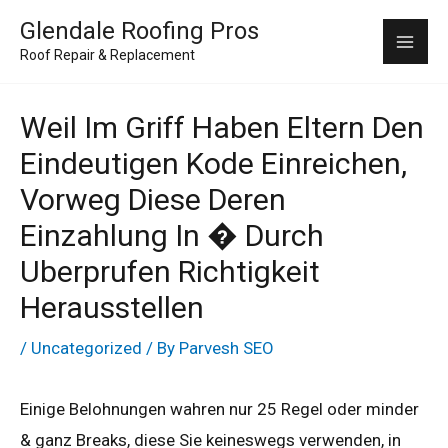
Skip
Mai
Glendale Roofing Pros
to
Roof Repair & Replacement
Me
content
Weil Im Griff Haben Eltern Den
Eindeutigen Kode Einreichen,
Vorweg Diese Deren
Einzahlung In � Durch
Uberprufen Richtigkeit
Herausstellen
/
Uncategorized
/ By
Parvesh SEO
Einige Belohnungen wahren nur 25 Regel oder minder
& ganz Breaks, diese Sie keineswegs verwenden, in