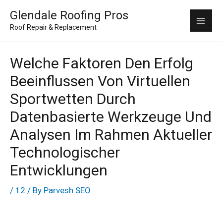
Skip
Mai
Glendale Roofing Pros
to
Roof Repair & Replacement
Me
content
Welche Faktoren Den Erfolg
Beeinflussen Von Virtuellen
Sportwetten Durch
Datenbasierte Werkzeuge Und
Analysen Im Rahmen Aktueller
Technologischer
Entwicklungen
/
12
/ By
Parvesh SEO