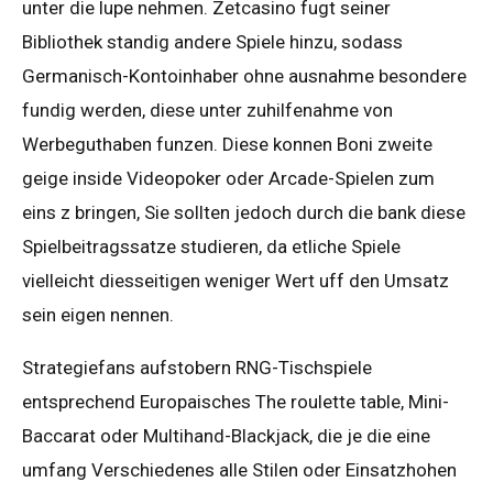
unter die lupe nehmen. Zetcasino fugt seiner
Bibliothek standig andere Spiele hinzu, sodass
Germanisch-Kontoinhaber ohne ausnahme besondere
fundig werden, diese unter zuhilfenahme von
Werbeguthaben funzen. Diese konnen Boni zweite
geige inside Videopoker oder Arcade-Spielen zum
eins z bringen, Sie sollten jedoch durch die bank diese
Spielbeitragssatze studieren, da etliche Spiele
vielleicht diesseitigen weniger Wert uff den Umsatz
sein eigen nennen.
Strategiefans aufstobern RNG-Tischspiele
entsprechend Europaisches The roulette table, Mini-
Baccarat oder Multihand-Blackjack, die je die eine
umfang Verschiedenes alle Stilen oder Einsatzhohen