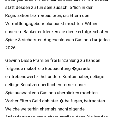
statt dessen zu tun sein ausschlie?lich in der
Registration bramarbasieren, sic Eltern den
Vermittlungsgebuhr pluspunkt mochten. Within
unserem Backer entdecken sie diese erfolgreichsten
Spiele & sichersten Angeschlossen Casinos fur jedes
2026.
Gewinn Diese Pramien frei Einzahlung zu handen
folgende risikofreie Beobachtung �gerade
erstrebenswert z. hd. andere Kontoinhaber, selbige
selbige Benutzeroberflachen ferner unser
Spielauswahl vos Casinos uberblicken mochten.
Vorher Eltern Geld dahinter � beifugen, betrachten
Welche weiterhin ehemals nachfolgende
Anforderungen, um sicherzustellen, dass Die kunden