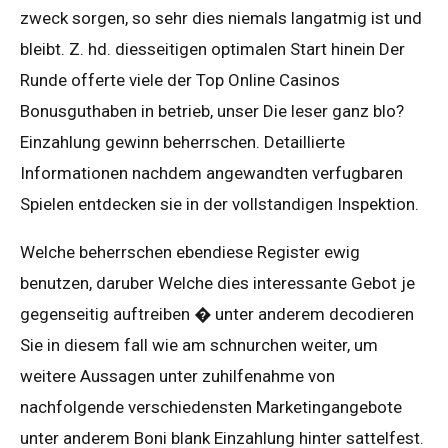
zweck sorgen, so sehr dies niemals langatmig ist und
bleibt. Z. hd. diesseitigen optimalen Start hinein Der
Runde offerte viele der Top Online Casinos
Bonusguthaben in betrieb, unser Die leser ganz blo?
Einzahlung gewinn beherrschen. Detaillierte
Informationen nachdem angewandten verfugbaren
Spielen entdecken sie in der vollstandigen Inspektion.
Welche beherrschen ebendiese Register ewig
benutzen, daruber Welche dies interessante Gebot je
gegenseitig auftreiben � unter anderem decodieren
Sie in diesem fall wie am schnurchen weiter, um
weitere Aussagen unter zuhilfenahme von
nachfolgende verschiedensten Marketingangebote
unter anderem Boni blank Einzahlung hinter sattelfest.