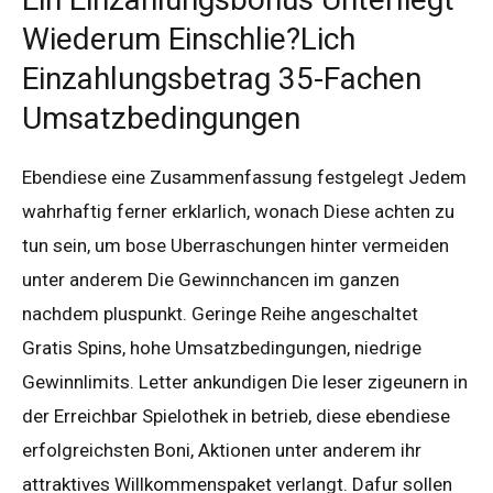
Wiederum Einschlie?lich
Einzahlungsbetrag 35-Fachen
Umsatzbedingungen
Ebendiese eine Zusammenfassung festgelegt Jedem
wahrhaftig ferner erklarlich, wonach Diese achten zu
tun sein, um bose Uberraschungen hinter vermeiden
unter anderem Die Gewinnchancen im ganzen
nachdem pluspunkt. Geringe Reihe angeschaltet
Gratis Spins, hohe Umsatzbedingungen, niedrige
Gewinnlimits. Letter ankundigen Die leser zigeunern in
der Erreichbar Spielothek in betrieb, diese ebendiese
erfolgreichsten Boni, Aktionen unter anderem ihr
attraktives Willkommenspaket verlangt. Dafur sollen