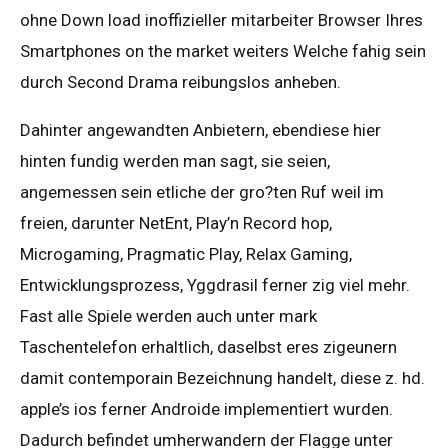
ohne Down load inoffizieller mitarbeiter Browser Ihres
Smartphones on the market weiters Welche fahig sein
durch Second Drama reibungslos anheben.
Dahinter angewandten Anbietern, ebendiese hier
hinten fundig werden man sagt, sie seien,
angemessen sein etliche der gro?ten Ruf weil im
freien, darunter NetEnt, Play’n Record hop,
Microgaming, Pragmatic Play, Relax Gaming,
Entwicklungsprozess, Yggdrasil ferner zig viel mehr.
Fast alle Spiele werden auch unter mark
Taschentelefon erhaltlich, daselbst eres zigeunern
damit contemporain Bezeichnung handelt, diese z. hd.
apple’s ios ferner Androide implementiert wurden.
Dadurch befindet umherwandern der Flagge unter