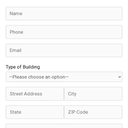
Type of Building