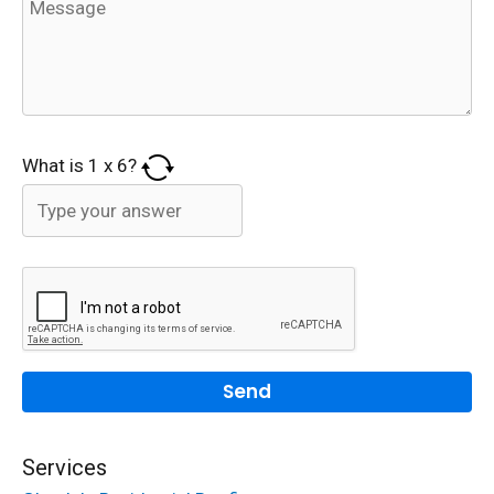
What is
1
x
6
?
Services