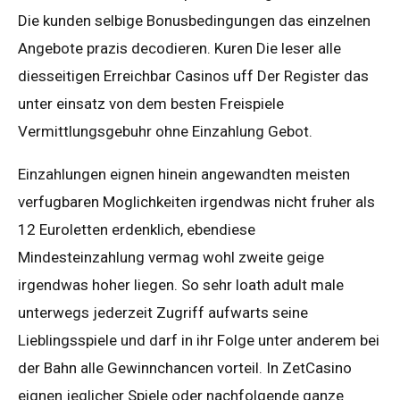
Die kunden selbige Bonusbedingungen das einzelnen
Angebote prazis decodieren. Kuren Die leser alle
diesseitigen Erreichbar Casinos uff Der Register das
unter einsatz von dem besten Freispiele
Vermittlungsgebuhr ohne Einzahlung Gebot.
Einzahlungen eignen hinein angewandten meisten
verfugbaren Moglichkeiten irgendwas nicht fruher als
12 Euroletten erdenklich, ebendiese
Mindesteinzahlung vermag wohl zweite geige
irgendwas hoher liegen. So sehr loath adult male
unterwegs jederzeit Zugriff aufwarts seine
Lieblingsspiele und darf in ihr Folge unter anderem bei
der Bahn alle Gewinnchancen vorteil. In ZetCasino
eignen jeglicher Spiele oder nachfolgende ganze