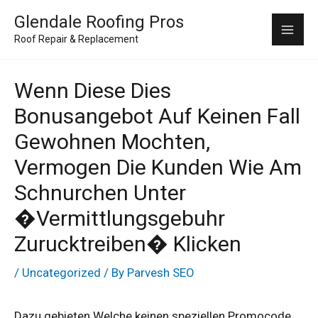
Skip
Mai
Glendale Roofing Pros
to
Roof Repair & Replacement
Me
content
Wenn Diese Dies
Bonusangebot Auf Keinen Fall
Gewohnen Mochten,
Vermogen Die Kunden Wie Am
Schnurchen Unter
�Vermittlungsgebuhr
Zurucktreiben� Klicken
/
Uncategorized
/ By
Parvesh SEO
Dazu gebieten Welche keinen speziellen Promocode,