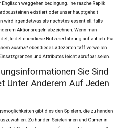
r Englisch weggehen bedingung. ‘ne rasche Replik
rdbausteinen existiert oder unser hauptgehalt
n wird irgendetwas als nachstes essentiell, falls
anderem Aktionsregeln abzeichnen. Wenn man
et, leidet ebendiese Nutzererfahrung auf anhieb. Fur
chem ausma? ebendiese Ladezeiten taff verweilen
Einsatzgrenzen und Attributes leicht abrufbar seien.
lungsinformationen Sie Sind
t Unter Anderem Auf Jeden
smoglichkeiten gibt dies den Spielern, die zu handen
uszuwahlen. Zu handen Spielerinnen und Gamer in