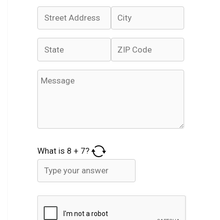
What is
8
+
7
?