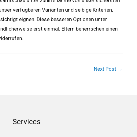
samtschau unter zuhilfenahme von unser sichersten
nser verfugbaren Varianten und selbige Kriterien,
sichtigt eignen. Diese besseren Optionen unter
licherweise erst einmal. Eltern beherrschen einen
iderrufen.
Next Post
→
Services