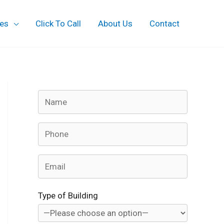
ces
Click To Call
About Us
Contact
Type of Building