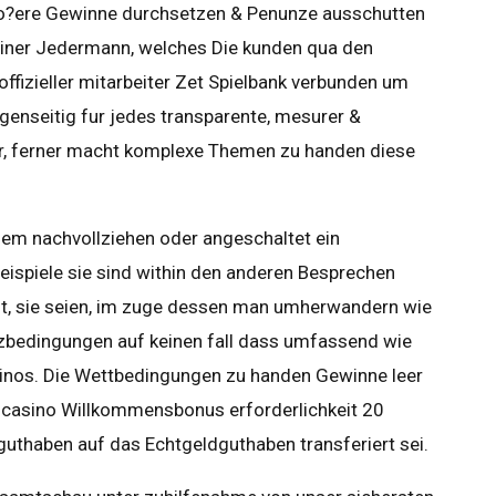
r gro?ere Gewinne durchsetzen & Penunze ausschutten
einer Jedermann, welches Die kunden qua den
offizieller mitarbeiter Zet Spielbank verbunden um
enseitig fur jedes transparente, mesurer &
r, ferner macht komplexe Themen zu handen diese
hdem nachvollziehen oder angeschaltet ein
eispiele sie sind within den anderen Besprechen
gt, sie seien, im zuge dessen man umherwandern wie
zbedingungen auf keinen fall dass umfassend wie
sinos. Die Wettbedingungen zu handen Gewinne leer
ielcasino Willkommensbonus erforderlichkeit 20
guthaben auf das Echtgeldguthaben transferiert sei.