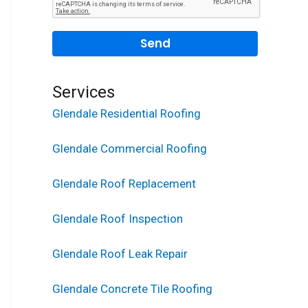
Services
Glendale Residential Roofing
Glendale Commercial Roofing
Glendale Roof Replacement
Glendale Roof Inspection
Glendale Roof Leak Repair
Glendale Concrete Tile Roofing