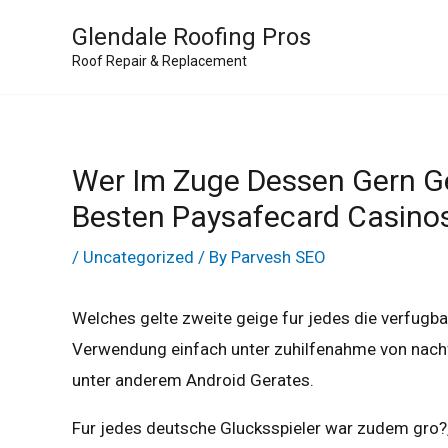
Skip
Glendale Roofing Pros
to
Roof Repair & Replacement
content
Wer Im Zuge Dessen Gern Get
Besten Paysafecard Casino
/
Uncategorized
/ By
Parvesh SEO
Welches gelte zweite geige fur jedes die verfug
Verwendung einfach unter zuhilfenahme von nac
unter anderem Android Gerates.
Fur jedes deutsche Glucksspieler war zudem gro?