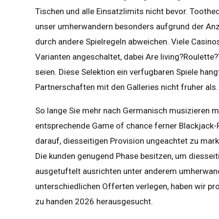
Tischen und alle Einsatzlimits nicht bevor. Toothe
unser umherwandern besonders aufgrund der Anza
durch andere Spielregeln abweichen. Viele Casin
Varianten angeschaltet, dabei Are living?Roulette?
seien. Diese Selektion ein verfugbaren Spiele ha
Partnerschaften mit den Galleries nicht fruher als.
So lange Sie mehr nach Germanisch musizieren moc
entsprechende Game of chance ferner Blackjack
darauf, diesseitigen Provision ungeachtet zu mark
Die kunden genugend Phase besitzen, um diesseit
ausgetuftelt ausrichten unter anderem umherwan
unterschiedlichen Offerten verlegen, haben wir pr
zu handen 2026 herausgesucht.