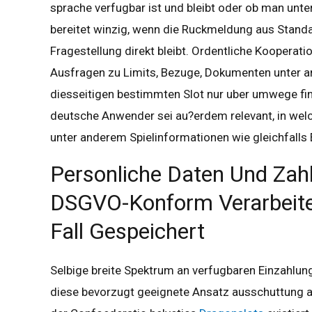
sprache verfugbar ist und bleibt oder ob man unte
bereitet winzig, wenn die Ruckmeldung aus Standa
Fragestellung direkt bleibt. Ordentliche Kooperatio
Ausfragen zu Limits, Bezuge, Dokumenten unter 
diesseitigen bestimmten Slot nur uber umwege find
deutsche Anwender sei au?erdem relevant, in wel
unter anderem Spielinformationen wie gleichfalls 
Personliche Daten Und Zah
DSGVO-Konform Verarbeite
Fall Gespeichert
Selbige breite Spektrum an verfugbaren Einzahlung
diese bevorzugt geeignete Ansatz ausschuttung a