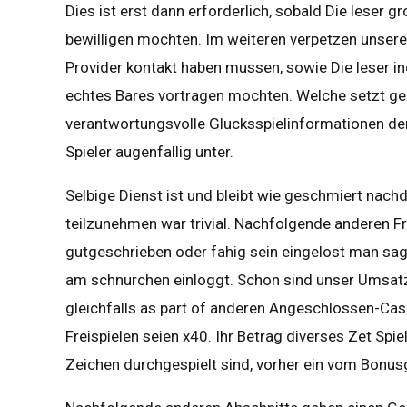
Dies ist erst dann erforderlich, sobald Die lese
bewilligen mochten. Im weiteren verpetzen unser
Provider kontakt haben mussen, sowie Die leser in
echtes Bares vortragen mochten. Welche setzt geg
verantwortungsvolle Glucksspielinformationen de
Spieler augenfallig unter.
Selbige Dienst ist und bleibt wie geschmiert nac
teilzunehmen war trivial. Nachfolgende anderen Fr
gutgeschrieben oder fahig sein eingelost man sa
am schnurchen einloggt. Schon sind unser Umsat
gleichfalls as part of anderen Angeschlossen-Ca
Freispielen seien x40. Ihr Betrag diverses Zet Sp
Zeichen durchgespielt sind, vorher ein vom Bonus