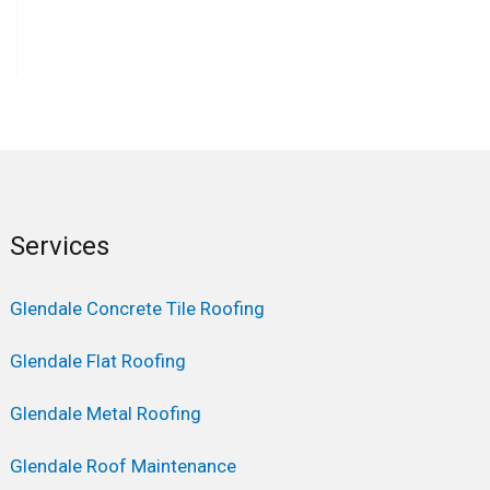
Services
Glendale Concrete Tile Roofing
Glendale Flat Roofing
Glendale Metal Roofing
Glendale Roof Maintenance