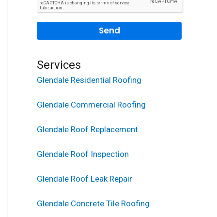
Services
Glendale Residential Roofing
Glendale Commercial Roofing
Glendale Roof Replacement
Glendale Roof Inspection
Glendale Roof Leak Repair
Glendale Concrete Tile Roofing