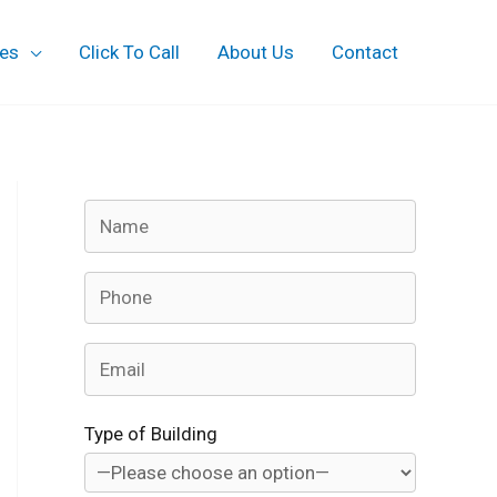
ces
Click To Call
About Us
Contact
Type of Building