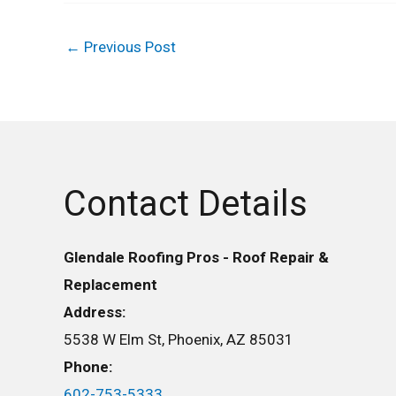
←
Previous Post
Contact Details
Glendale Roofing Pros - Roof Repair &
Replacement
Address:
5538 W Elm St, Phoenix, AZ 85031
Phone:
602-753-5333