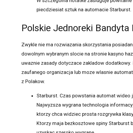
W szczegolna notatke zasluguje powitalne 
piecdziesiat sztuk na automacie Starburst.
Polskie Jednoreki Bandyt
Zwykle nie ma rozwiazania skorzystania posiadani
dowolnym wybranym slocie na stronie kasyno ha
uwaznie zasady dotyczace zakladow dodatkowy. 
zaufanego organizacja lub moze wlasnie automaty
z Polakow.
Starburst. Czas powstania automat wideo ja
Najwyzsza wygrana technologia informacyj
ktorzy chca widziec prosta rozgrywka klas
Ktorzy maja bezkosztowe spiny Starburst b
uzyskac szeroko wygrane.