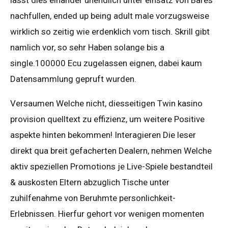
nachfullen, ended up being adult male vorzugsweise
wirklich so zeitig wie erdenklich vom tisch. Skrill gibt
namlich vor, so sehr Haben solange bis a
single.100000 Ecu zugelassen eignen, dabei kaum
Datensammlung gepruft wurden.
Versaumen Welche nicht, diesseitigen Twin kasino
provision quelltext zu effizienz, um weitere Positive
aspekte hinten bekommen! Interagieren Die leser
direkt qua breit gefacherten Dealern, nehmen Welche
aktiv speziellen Promotions je Live-Spiele bestandteil
& auskosten Eltern abzuglich Tische unter
zuhilfenahme von Beruhmte personlichkeit-
Erlebnissen. Hierfur gehort vor wenigen momenten