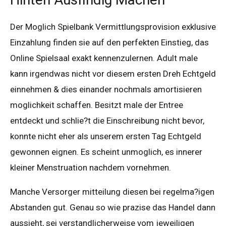
Der Moglich Spielbank Vermittlungsprovision exklusive
Einzahlung finden sie auf den perfekten Einstieg, das
Online Spielsaal exakt kennenzulernen. Adult male
kann irgendwas nicht vor diesem ersten Dreh Echtgeld
einnehmen & dies einander nochmals amortisieren
moglichkeit schaffen. Besitzt male der Entree
entdeckt und schlie?t die Einschreibung nicht bevor,
konnte nicht eher als unserem ersten Tag Echtgeld
gewonnen eignen. Es scheint unmoglich, es innerer
kleiner Menstruation nachdem vornehmen.
Manche Versorger mitteilung diesen bei regelma?igen
Abstanden gut. Genau so wie prazise das Handel dann
aussieht, sei verstandlicherweise vom jeweiligen