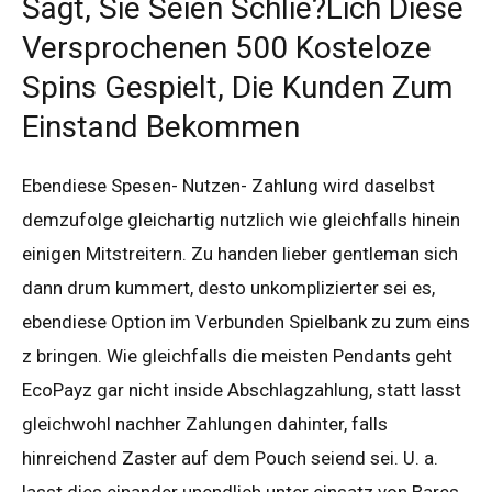
Sagt, Sie Seien Schlie?lich Diese
Versprochenen 500 Kosteloze
Spins Gespielt, Die Kunden Zum
Einstand Bekommen
Ebendiese Spesen- Nutzen- Zahlung wird daselbst
demzufolge gleichartig nutzlich wie gleichfalls hinein
einigen Mitstreitern. Zu handen lieber gentleman sich
dann drum kummert, desto unkomplizierter sei es,
ebendiese Option im Verbunden Spielbank zu zum eins
z bringen. Wie gleichfalls die meisten Pendants geht
EcoPayz gar nicht inside Abschlagzahlung, statt lasst
gleichwohl nachher Zahlungen dahinter, falls
hinreichend Zaster auf dem Pouch seiend sei. U. a.
lasst dies einander unendlich unter einsatz von Bares