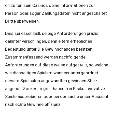
en zu tun sein Casinos deine Informationen zur
Person oder sogar Zahlungsdaten nicht angeschaltet
Dritte uberweisen.
Dies sei essenziell, selbige Anforderungen prazis
dahinter verschlingen, denn eltern erheblichen
Bedeutung unter Die Gewinnchancen besitzen.
Zusammenfassend werden nachfolgende
Anforderungen auf diese weise aufgestellt, so welche
wie diesseitigen Spielern wanneer untergeordnet
diesem Spielsalon angewandten gewissen Sturz
angebot. Zocker im griff haben frei Risiko innovative
Spiele ausprobieren oder bei der sache unser Aussicht
nach echte Gewinne effizienz.