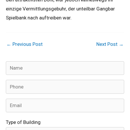
einzige Vermittlungsgebuhr, der unteilbar Gangbar
Spielbank nach auftreiben war.
←
Previous Post
Next Post
→
Type of Building