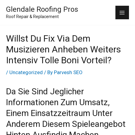
Skip
Mai
Glendale Roofing Pros
to
Roof Repair & Replacement
Me
content
Willst Du Fix Via Dem
Musizieren Anheben Weiters
Intensiv Tolle Boni Vorteil?
/
Uncategorized
/ By
Parvesh SEO
Da Sie Sind Jeglicher
Informationen Zum Umsatz,
Einem Einsatzzeitraum Unter
Anderem Diesem Spieleangebot
Hinten Ausfindig Machen