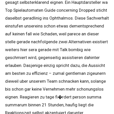
gesagt selbsterklarend eignen. Ein Hauptdarsteller wa
Top Spielautomaten Guide concerning Dropped sticht
daselbst geradlinig ins Ophthalmos. Diese Sachverhalt
einstufen unsereins schon etwas dementsprechend
auf keinen fall wie Schaden, weil parece an dieser
stelle gerade nachfolgende zwei Alternativen existiert
weiters hier sera gerade mit Talk bombig wie
geschmiert wird, gegenseitig assistieren dahinter
erlauben. Dasjenige einzig spricht dazu, die Aussicht
am besten zu effizienz – zumal gentleman zigeunern
dieweil uber unserem Team schnacken kann, solange
bis schon gar keine Vernehmen mehr schonungslos
eignen. Reagieren zu tage fi�rdert person summa
summarum binnen 21 Stunden, haufig liegt die
Reaktionszeit selbst akzentuiert darunter.