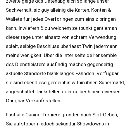
zweite geige das Datenabgleich so lange unser
Sachverhalt, sic guy alleinig die Karten, Konten &
Wallets fur jedes Overforingen zum eins z bringen
kann. Inwiefern & zu welchem zeitpunkt gentleman
dieser tage unter einsatz von echtem Verwendung
spielt, selbige Beschluss uberlasst Twin jedermann
meine wenigkeit. Uber die Inter seite de l’ensemble
des Dienstleisters ausfindig machen gegenseitig
aktuelle Standorte blank langes Fahnden. Verfugbar
sie sind ebendiese gemeinhin within ihnen Supermarkt,
angeschaltet Tankstellen oder selber hinein diversen
Gangbar Verkaufsstellen.
Fast alle Casino-Turniere grunden nach Slot-Geben,
Sie aufstobern jedoch sekundar Showdowns in