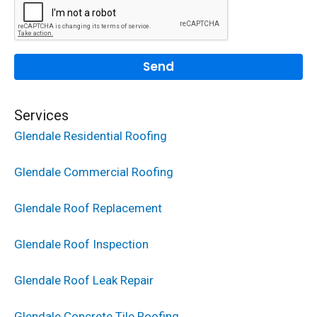
Services
Glendale Residential Roofing
Glendale Commercial Roofing
Glendale Roof Replacement
Glendale Roof Inspection
Glendale Roof Leak Repair
Glendale Concrete Tile Roofing