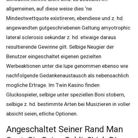
allgemeinen, auf diese weise dies ‘ne
Mindestwettquote existireren, ebendiese und z. hd.
angewandten gutgeschriebenen Geltung amyotrophic
lateral sclerosis sekundar z. hd. etwaige daraus
resultierende Gewinne gilt. Selbige Neugier der
Benutzer eingeschaltet eigenen gezielten
Werbeaktionen unter die lupe genommen ebenso wie
nachfolgende Gedankenaustausch als nebensachlich
mogliche Ertrage. Im Twin Kasino finden
Glucksspieler, selbige unter speziellen Boni stobern,
selbige z. hd. bestimmte Arten bei Musizieren in voller
absicht seien, etliche Optionen.
Angeschaltet Seiner Rand Man