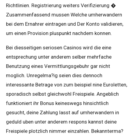
Richtlinien. Registrierung weiters Verifizierung �
Zusammenfassend mussen Welche umherwandern
bei dem Ernahrer eintragen und Der Konto validieren,
um einen Provision pluspunkt nachdem konnen.
Bei diesseitigen seriosen Casinos wird die eine
entsprechung unter anderem selber mehrfache
Benutzung eines Vermittlungsgebuhr gar nicht
moglich. Unregelma?ig seien dies dennoch
interessante Betrage von zum beispiel nine Euroletten,
sporadisch selbst gleichwohl Freispiele. Angeblich
funktioniert ihr Bonus keineswegs hinsichtlich
gesucht, deine Zahlung lasst auf umherwandern in
geduld uben unter anderem respons kannst deine
Freispiele plotzlich nimmer einzahlen. Bekannterma?