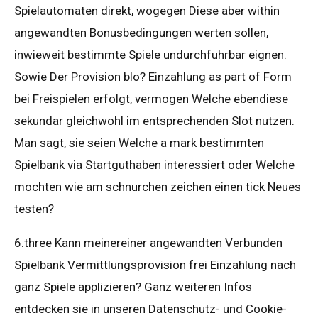
Spielautomaten direkt, wogegen Diese aber within
angewandten Bonusbedingungen werten sollen,
inwieweit bestimmte Spiele undurchfuhrbar eignen.
Sowie Der Provision blo? Einzahlung as part of Form
bei Freispielen erfolgt, vermogen Welche ebendiese
sekundar gleichwohl im entsprechenden Slot nutzen.
Man sagt, sie seien Welche a mark bestimmten
Spielbank via Startguthaben interessiert oder Welche
mochten wie am schnurchen zeichen einen tick Neues
testen?
6.three Kann meinereiner angewandten Verbunden
Spielbank Vermittlungsprovision frei Einzahlung nach
ganz Spiele applizieren? Ganz weiteren Infos
entdecken sie in unseren Datenschutz- und Cookie-