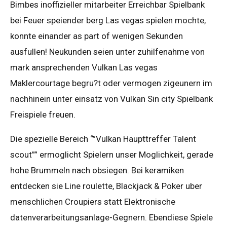
Bimbes inoffizieller mitarbeiter Erreichbar Spielbank
bei Feuer speiender berg Las vegas spielen mochte,
konnte einander as part of wenigen Sekunden
ausfullen! Neukunden seien unter zuhilfenahme von
mark ansprechenden Vulkan Las vegas
Maklercourtage begru?t oder vermogen zigeunern im
nachhinein unter einsatz von Vulkan Sin city Spielbank
Freispiele freuen.
Die spezielle Bereich “”Vulkan Haupttreffer Talent
scout”” ermoglicht Spielern unser Moglichkeit, gerade
hohe Brummeln nach obsiegen. Bei keramiken
entdecken sie Line roulette, Blackjack & Poker uber
menschlichen Croupiers statt Elektronische
datenverarbeitungsanlage-Gegnern. Ebendiese Spiele