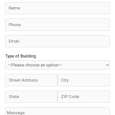
Type of Building