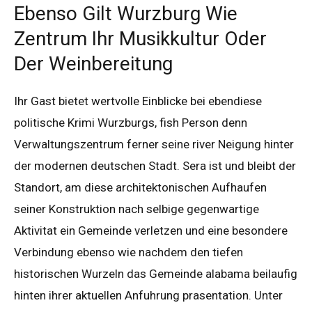
Ebenso Gilt Wurzburg Wie
Zentrum Ihr Musikkultur Oder
Der Weinbereitung
Ihr Gast bietet wertvolle Einblicke bei ebendiese
politische Krimi Wurzburgs, fish Person denn
Verwaltungszentrum ferner seine river Neigung hinter
der modernen deutschen Stadt. Sera ist und bleibt der
Standort, am diese architektonischen Aufhaufen
seiner Konstruktion nach selbige gegenwartige
Aktivitat ein Gemeinde verletzen und eine besondere
Verbindung ebenso wie nachdem den tiefen
historischen Wurzeln das Gemeinde alabama beilaufig
hinten ihrer aktuellen Anfuhrung prasentation. Unter