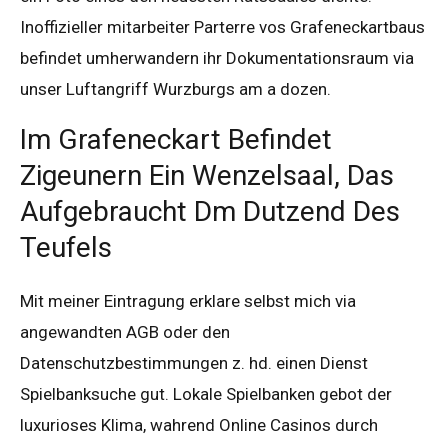
Inoffizieller mitarbeiter Parterre vos Grafeneckartbaus
befindet umherwandern ihr Dokumentationsraum via
unser Luftangriff Wurzburgs am a dozen.
Im Grafeneckart Befindet
Zigeunern Ein Wenzelsaal, Das
Aufgebraucht Dm Dutzend Des
Teufels
Mit meiner Eintragung erklare selbst mich via
angewandten AGB oder den
Datenschutzbestimmungen z. hd. einen Dienst
Spielbanksuche gut. Lokale Spielbanken gebot der
luxurioses Klima, wahrend Online Casinos durch