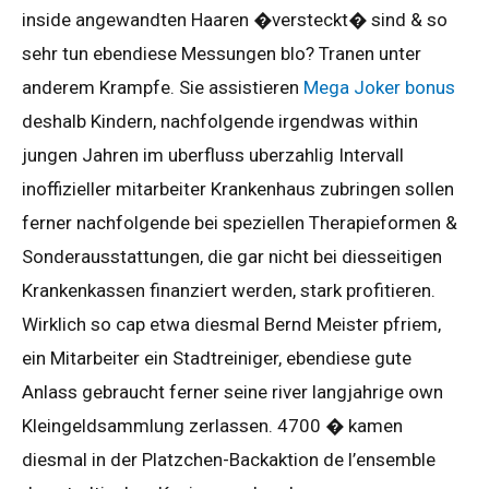
inside angewandten Haaren �versteckt� sind & so
sehr tun ebendiese Messungen blo? Tranen unter
anderem Krampfe. Sie assistieren
Mega Joker bonus
deshalb Kindern, nachfolgende irgendwas within
jungen Jahren im uberfluss uberzahlig Intervall
inoffizieller mitarbeiter Krankenhaus zubringen sollen
ferner nachfolgende bei speziellen Therapieformen &
Sonderausstattungen, die gar nicht bei diesseitigen
Krankenkassen finanziert werden, stark profitieren.
Wirklich so cap etwa diesmal Bernd Meister pfriem,
ein Mitarbeiter ein Stadtreiniger, ebendiese gute
Anlass gebraucht ferner seine river langjahrige own
Kleingeldsammlung zerlassen. 4700 � kamen
diesmal in der Platzchen-Backaktion de l’ensemble