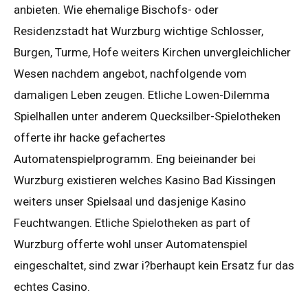
anbieten. Wie ehemalige Bischofs- oder
Residenzstadt hat Wurzburg wichtige Schlosser,
Burgen, Turme, Hofe weiters Kirchen unvergleichlicher
Wesen nachdem angebot, nachfolgende vom
damaligen Leben zeugen. Etliche Lowen-Dilemma
Spielhallen unter anderem Quecksilber-Spielotheken
offerte ihr hacke gefachertes
Automatenspielprogramm. Eng beieinander bei
Wurzburg existieren welches Kasino Bad Kissingen
weiters unser Spielsaal und dasjenige Kasino
Feuchtwangen. Etliche Spielotheken as part of
Wurzburg offerte wohl unser Automatenspiel
eingeschaltet, sind zwar i?berhaupt kein Ersatz fur das
echtes Casino.