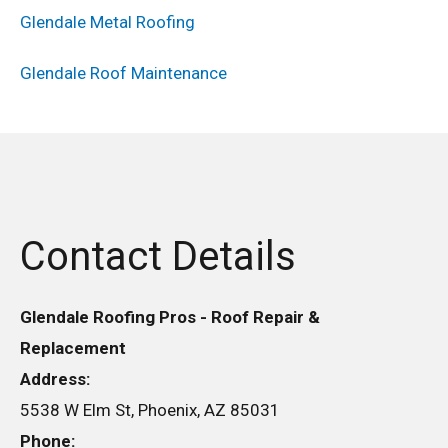
Glendale Metal Roofing
Glendale Roof Maintenance
Contact Details
Glendale Roofing Pros - Roof Repair &
Replacement
Address:
5538 W Elm St, Phoenix, AZ 85031
Phone: