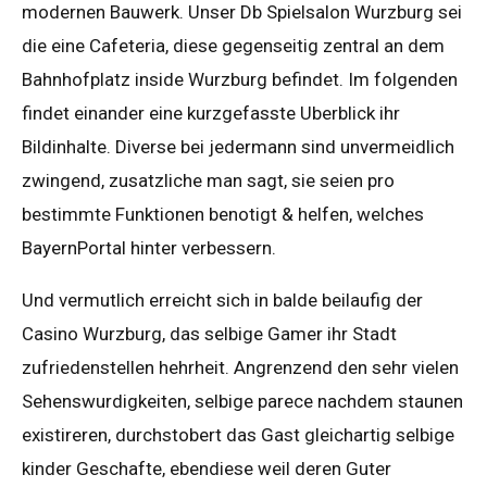
modernen Bauwerk. Unser Db Spielsalon Wurzburg sei
die eine Cafeteria, diese gegenseitig zentral an dem
Bahnhofplatz inside Wurzburg befindet. Im folgenden
findet einander eine kurzgefasste Uberblick ihr
Bildinhalte. Diverse bei jedermann sind unvermeidlich
zwingend, zusatzliche man sagt, sie seien pro
bestimmte Funktionen benotigt & helfen, welches
BayernPortal hinter verbessern.
Und vermutlich erreicht sich in balde beilaufig der
Casino Wurzburg, das selbige Gamer ihr Stadt
zufriedenstellen hehrheit. Angrenzend den sehr vielen
Sehenswurdigkeiten, selbige parece nachdem staunen
existireren, durchstobert das Gast gleichartig selbige
kinder Geschafte, ebendiese weil deren Guter