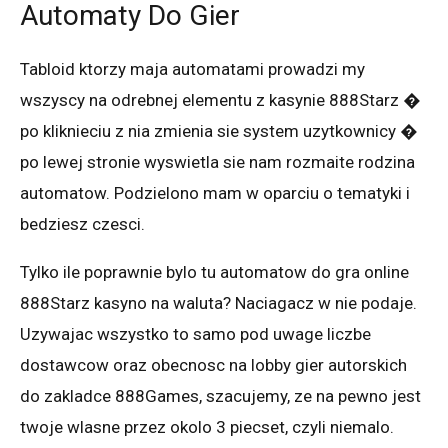
Automaty Do Gier
Tabloid ktorzy maja automatami prowadzi my
wszyscy na odrebnej elementu z kasynie 888Starz �
po kliknieciu z nia zmienia sie system uzytkownicy �
po lewej stronie wyswietla sie nam rozmaite rodzina
automatow. Podzielono mam w oparciu o tematyki i
bedziesz czesci.
Tylko ile poprawnie bylo tu automatow do gra online
888Starz kasyno na waluta? Naciagacz w nie podaje.
Uzywajac wszystko to samo pod uwage liczbe
dostawcow oraz obecnosc na lobby gier autorskich
do zakladce 888Games, szacujemy, ze na pewno jest
twoje wlasne przez okolo 3 piecset, czyli niemalo.