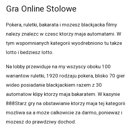
Gra Online Stolowe
Pokera, ruletki, bakarata i mozesz blackjacka filmy
nalezy znalezc w czesc ktorzy maja automatami. W
tym wspomnianych kategorii wyodrebniono tu takze
lotto i bedziesz lotto.
Na lobby przewiduje na my wszyscy oboku 100
wariantow ruletki, 1920 rodzaju pokera, blisko 70 gier
wideo posiadanie blackjackiem razem z 30
automatow klipy ktorzy maja bakaratem. W kasynie
888Starz gry na obstawianie ktorzy maja tej kategorii
mozliwa sa a moze calkowicie za darmo, poniewaz i
mozesz do prawdziwy dochod.