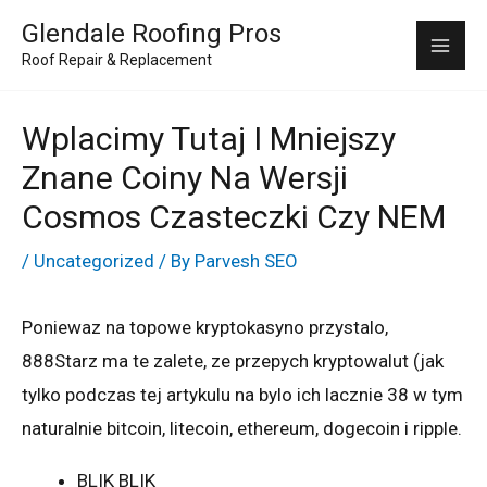
Skip
Mai
Glendale Roofing Pros
to
Roof Repair & Replacement
Me
content
Wplacimy Tutaj I Mniejszy
Znane Coiny Na Wersji
Cosmos Czasteczki Czy NEM
/
Uncategorized
/ By
Parvesh SEO
Poniewaz na topowe kryptokasyno przystalo,
888Starz ma te zalete, ze przepych kryptowalut (jak
tylko podczas tej artykulu na bylo ich lacznie 38 w tym
naturalnie bitcoin, litecoin, ethereum, dogecoin i ripple.
BLIK BLIK