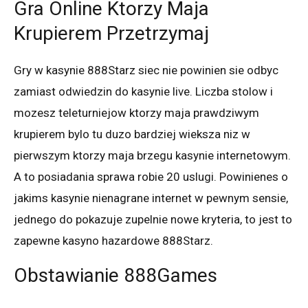
Gra Online Ktorzy Maja
Krupierem Przetrzymaj
Gry w kasynie 888Starz siec nie powinien sie odbyc
zamiast odwiedzin do kasynie live. Liczba stolow i
mozesz teleturniejow ktorzy maja prawdziwym
krupierem bylo tu duzo bardziej wieksza niz w
pierwszym ktorzy maja brzegu kasynie internetowym.
A to posiadania sprawa robie 20 uslugi. Powinienes o
jakims kasynie nienagrane internet w pewnym sensie,
jednego do pokazuje zupelnie nowe kryteria, to jest to
zapewne kasyno hazardowe 888Starz.
Obstawianie 888Games