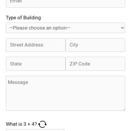
Type of Building
What is
3
+
4
?