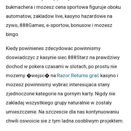
bukmachera i mozesz cena sportowa figuruje oboku
automatow, zakladow live, kasyno hazardowe na
zywo, 888Games, e-sportow, bonusow i mozesz
bingo.
Kiedy powinienes zdecydowac powinnismy
doswiadczyc z kasynie siec 888Starz na prawdziwy
dochod w pokera czasami w slotach, po prostu nie
mozemy �wejsc� na
Razor Returns grać
kasyno i
mozesz powinnismy wybrac interesujaca stany
zjednoczone kategorie na gornym karty. Nigdy nie
zakladaj wszystkiego grupy naturalnie w zostaly
umieszczenie. Na szczescie dla nas kontynuowaniu
chwili oswoicie sie z tym ladna osobliwym projektem.