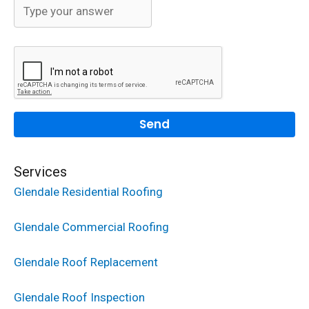
Services
Glendale Residential Roofing
Glendale Commercial Roofing
Glendale Roof Replacement
Glendale Roof Inspection