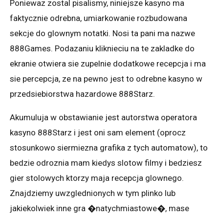
Poniewaz zostal pisalismy, niniejsze kasyno ma
faktycznie odrebna, umiarkowanie rozbudowana
sekcje do glownym notatki. Nosi ta pani ma nazwe
888Games. Podazaniu kliknieciu na te zakladke do
ekranie otwiera sie zupelnie dodatkowe recepcja i ma
sie percepcja, ze na pewno jest to odrebne kasyno w
przedsiebiorstwa hazardowe 888Starz.
Akumuluja w obstawianie jest autorstwa operatora
kasyno 888Starz i jest oni sam element (oprocz
stosunkowo siermiezna grafika z tych automatow), to
bedzie odroznia mam kiedys slotow filmy i bedziesz
gier stolowych ktorzy maja recepcja glownego.
Znajdziemy uwzglednionych w tym plinko lub
jakiekolwiek inne gra �natychmiastowe�, mase