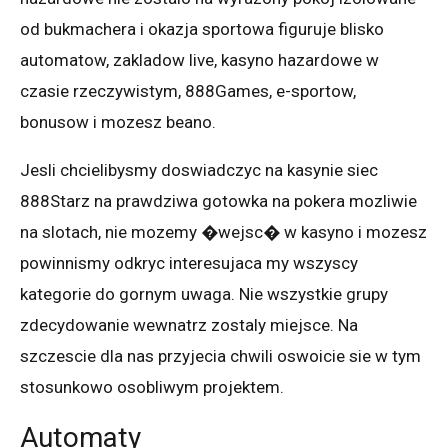
od bukmachera i okazja sportowa figuruje blisko
automatow, zakladow live, kasyno hazardowe w
czasie rzeczywistym, 888Games, e-sportow,
bonusow i mozesz beano.
Jesli chcielibysmy doswiadczyc na kasynie siec
888Starz na prawdziwa gotowka na pokera mozliwie
na slotach, nie mozemy �wejsc� w kasyno i mozesz
powinnismy odkryc interesujaca my wszyscy
kategorie do gornym uwaga. Nie wszystkie grupy
zdecydowanie wewnatrz zostaly miejsce. Na
szczescie dla nas przyjecia chwili oswoicie sie w tym
stosunkowo osobliwym projektem.
Automaty