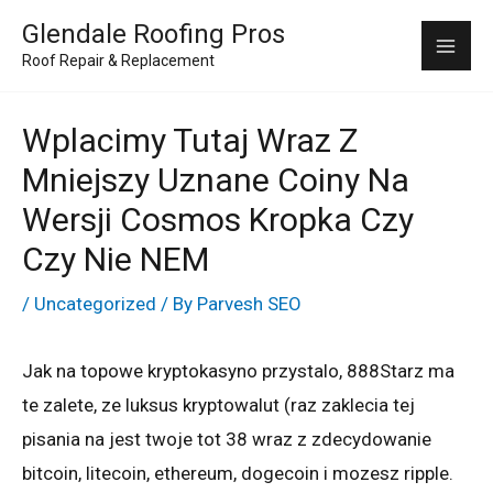
Skip
Mai
Glendale Roofing Pros
to
Roof Repair & Replacement
Me
content
Wplacimy Tutaj Wraz Z
Mniejszy Uznane Coiny Na
Wersji Cosmos Kropka Czy
Czy Nie NEM
/
Uncategorized
/ By
Parvesh SEO
Jak na topowe kryptokasyno przystalo, 888Starz ma
te zalete, ze luksus kryptowalut (raz zaklecia tej
pisania na jest twoje tot 38 wraz z zdecydowanie
bitcoin, litecoin, ethereum, dogecoin i mozesz ripple.