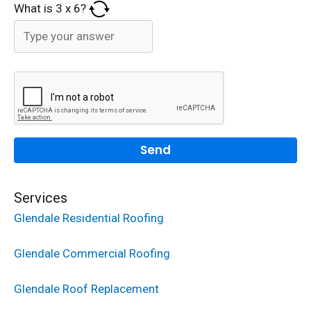
What is
3
x
6
?
Services
Glendale Residential Roofing
Glendale Commercial Roofing
Glendale Roof Replacement