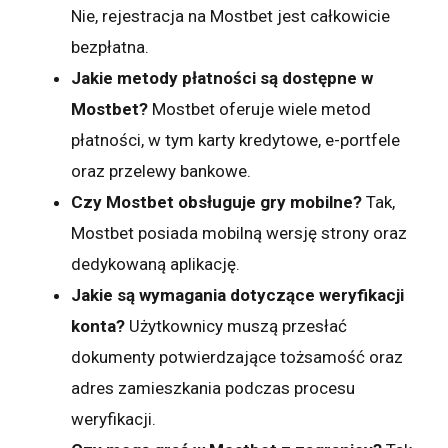
Nie, rejestracja na Mostbet jest całkowicie
bezpłatna.
Jakie metody płatności są dostępne w
Mostbet?
Mostbet oferuje wiele metod
płatności, w tym karty kredytowe, e-portfele
oraz przelewy bankowe.
Czy Mostbet obsługuje gry mobilne?
Tak,
Mostbet posiada mobilną wersję strony oraz
dedykowaną aplikację.
Jakie są wymagania dotyczące weryfikacji
konta?
Użytkownicy muszą przesłać
dokumenty potwierdzające tożsamość oraz
adres zamieszkania podczas procesu
weryfikacji.