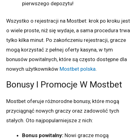
pierwszego depozytu!
Wszystko o rejestracji na Mostbet: krok po kroku jest
o wiele proste, niż się wydaje, a sama procedura trwa
tylko kilka minut. Po zakończeniu rejestracji, gracze
mogą korzystać z pełnej oferty kasyna, w tym
bonusów powitalnych, które są często dostępne dla
nowych użytkowników
Mostbet polska
.
Bonusy I Promocje W Mostbet
Mostbet oferuje różnorodne bonusy, które mogą
przyciągnąć nowych graczy oraz zadowolić tych
stałych. Oto najpopularniejsze z nich:
Bonus powitalny:
Nowi gracze mogą