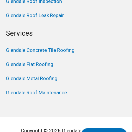
Glendale Roof Inspection
Glendale Roof Leak Repair
Services
Glendale Concrete Tile Roofing
Glendale Flat Roofing
Glendale Metal Roofing
Glendale Roof Maintenance
Copyright © 2026 Glendale Roofing Pros