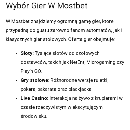
Wybór Gier W Mostbet
W Mostbet znajdziemy ogromną gamę gier, które
przypadną do gustu zarówno fanom automatów, jak i
klasycznych gier stołowych. Oferta gier obejmuje:
Sloty:
Tysiące slotów od czołowych
dostawców, takich jak NetEnt, Microgaming czy
Play’n GO.
Gry stołowe:
Różnorodne wersje ruletki,
pokera, bakarata oraz blackjacka.
Live Casino:
Interakcja na żywo z krupierami w
czasie rzeczywistym w ekscytującym
środowisku.