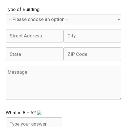
Type of Building
What is
8
+
5
?