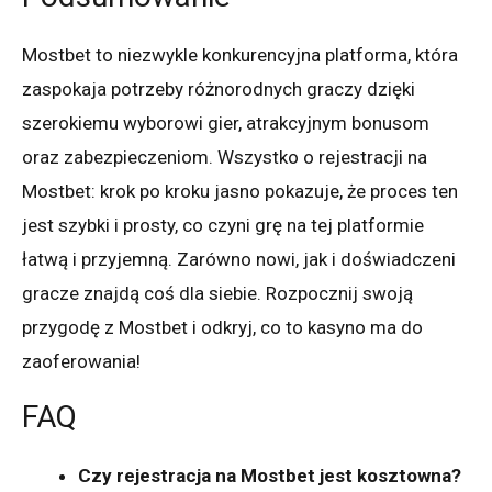
Mostbet to niezwykle konkurencyjna platforma, która
zaspokaja potrzeby różnorodnych graczy dzięki
szerokiemu wyborowi gier, atrakcyjnym bonusom
oraz zabezpieczeniom. Wszystko o rejestracji na
Mostbet: krok po kroku jasno pokazuje, że proces ten
jest szybki i prosty, co czyni grę na tej platformie
łatwą i przyjemną. Zarówno nowi, jak i doświadczeni
gracze znajdą coś dla siebie. Rozpocznij swoją
przygodę z Mostbet i odkryj, co to kasyno ma do
zaoferowania!
FAQ
Czy rejestracja na Mostbet jest kosztowna?