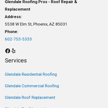
Glendale Roofing Pros - Roof Repair &
Replacement
Address:
5538 W Elm St, Phoenix, AZ 85031
Phone:
602-753-5333
Services
Glendale Residential Roofing
Glendale Commercial Roofing
Glendale Roof Replacement