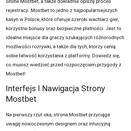
online Mostbet, a także dokładnie opiszę proces
rejestracji. Mostbet to jedno z najpopularniejszych
kasyn w Polsce, które oferuje szeroki wachlarz gier,
korzystne bonusy oraz bezpieczne płatności. Jest to
idealne miejsce dla graczy szukających różnorodnych
możliwości rozrywki, a także dla tych, którzy cenią
sobie łatwość korzystania z platformy. Dowiedz się,
co musisz wiedzieć przed rozpoczęciem przygody z
Mostbet!
Interfejs I Nawigacja Strony
Mostbet
Na pierwszy rzut oka, strona Mostbet przyciąga
uwagę nowoczesnym designem oraz intuicyjną