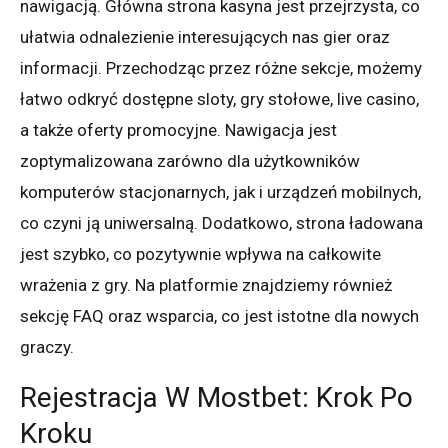
nawigacją. Główna strona kasyna jest przejrzysta, co
ułatwia odnalezienie interesujących nas gier oraz
informacji. Przechodząc przez różne sekcje, możemy
łatwo odkryć dostępne sloty, gry stołowe, live casino,
a także oferty promocyjne. Nawigacja jest
zoptymalizowana zarówno dla użytkowników
komputerów stacjonarnych, jak i urządzeń mobilnych,
co czyni ją uniwersalną. Dodatkowo, strona ładowana
jest szybko, co pozytywnie wpływa na całkowite
wrażenia z gry. Na platformie znajdziemy również
sekcję FAQ oraz wsparcia, co jest istotne dla nowych
graczy.
Rejestracja W Mostbet: Krok Po
Kroku