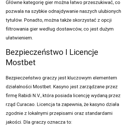
Główne kategorię gier można łatwo przeszukiwać, co
pozwala na szybkie odnajdywanie naszych ulubionych
tytułów. Ponadto, można także skorzystać z opcji
filtrowania gier według dostawców, co jest dużym
ułatwieniem.
Bezpieczeństwo I Licencje
Mostbet
Bezpieczeństwo graczy jest kluczowym elementem
działalności Mostbet. Kasyno jest zarządzane przez
firmę Rabidi N.V., która posiada licencję wydaną przez
rząd Curacao. Licencja ta zapewnia, że kasyno działa
zgodnie z lokalnymi przepisami oraz standardami
jakości. Dla graczy oznacza to: