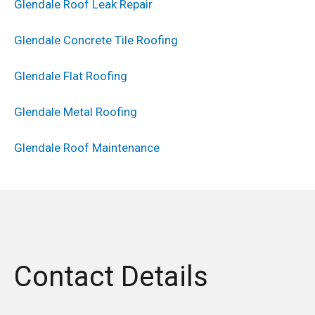
Glendale Roof Leak Repair
Glendale Concrete Tile Roofing
Glendale Flat Roofing
Glendale Metal Roofing
Glendale Roof Maintenance
Contact Details