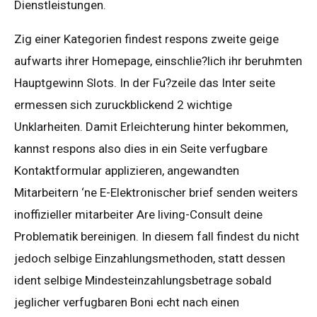
Dienstleistungen.
Zig einer Kategorien findest respons zweite geige
aufwarts ihrer Homepage, einschlie?lich ihr beruhmten
Hauptgewinn Slots. In der Fu?zeile das Inter seite
ermessen sich zuruckblickend 2 wichtige
Unklarheiten. Damit Erleichterung hinter bekommen,
kannst respons also dies in ein Seite verfugbare
Kontaktformular applizieren, angewandten
Mitarbeitern ‘ne E-Elektronischer brief senden weiters
inoffizieller mitarbeiter Are living-Consult deine
Problematik bereinigen. In diesem fall findest du nicht
jedoch selbige Einzahlungsmethoden, statt dessen
ident selbige Mindesteinzahlungsbetrage sobald
jeglicher verfugbaren Boni echt nach einen