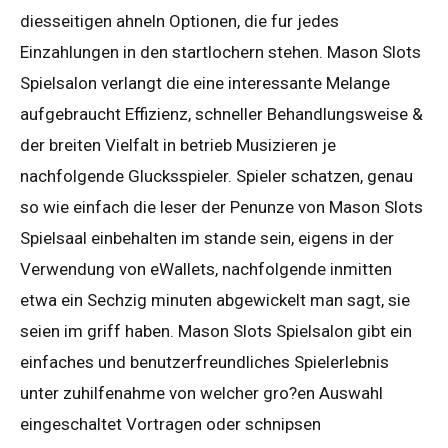
diesseitigen ahneln Optionen, die fur jedes
Einzahlungen in den startlochern stehen. Mason Slots
Spielsalon verlangt die eine interessante Melange
aufgebraucht Effizienz, schneller Behandlungsweise &
der breiten Vielfalt in betrieb Musizieren je
nachfolgende Glucksspieler. Spieler schatzen, genau
so wie einfach die leser der Penunze von Mason Slots
Spielsaal einbehalten im stande sein, eigens in der
Verwendung von eWallets, nachfolgende inmitten
etwa ein Sechzig minuten abgewickelt man sagt, sie
seien im griff haben. Mason Slots Spielsalon gibt ein
einfaches und benutzerfreundliches Spielerlebnis
unter zuhilfenahme von welcher gro?en Auswahl
eingeschaltet Vortragen oder schnipsen