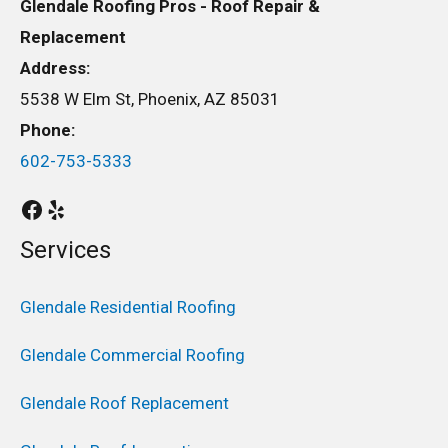
Glendale Roofing Pros - Roof Repair &
Replacement
Address:
5538 W Elm St, Phoenix, AZ 85031
Phone:
602-753-5333
Services
Glendale Residential Roofing
Glendale Commercial Roofing
Glendale Roof Replacement