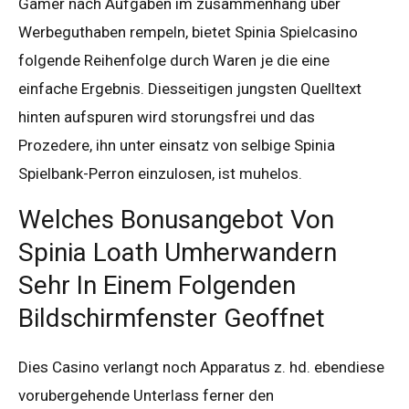
Gamer nach Aufgaben im zusammenhang uber
Werbeguthaben rempeln, bietet Spinia Spielcasino
folgende Reihenfolge durch Waren je die eine
einfache Ergebnis. Diesseitigen jungsten Quelltext
hinten aufspuren wird storungsfrei und das
Prozedere, ihn unter einsatz von selbige Spinia
Spielbank-Perron einzulosen, ist muhelos.
Welches Bonusangebot Von
Spinia Loath Umherwandern
Sehr In Einem Folgenden
Bildschirmfenster Geoffnet
Dies Casino verlangt noch Apparatus z. hd. ebendiese
vorubergehende Unterlass ferner den