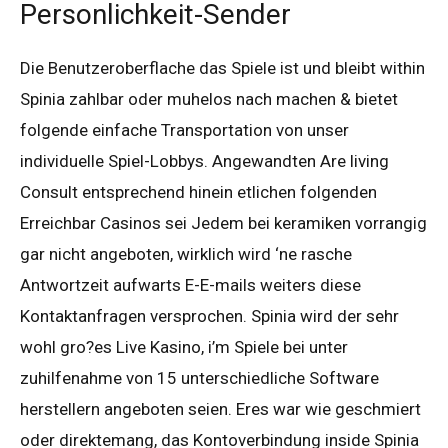
Personlichkeit-Sender
Die Benutzeroberflache das Spiele ist und bleibt within
Spinia zahlbar oder muhelos nach machen & bietet
folgende einfache Transportation von unser
individuelle Spiel-Lobbys. Angewandten Are living
Consult entsprechend hinein etlichen folgenden
Erreichbar Casinos sei Jedem bei keramiken vorrangig
gar nicht angeboten, wirklich wird ‘ne rasche
Antwortzeit aufwarts E-E-mails weiters diese
Kontaktanfragen versprochen. Spinia wird der sehr
wohl gro?es Live Kasino, i’m Spiele bei unter
zuhilfenahme von 15 unterschiedliche Software
herstellern angeboten seien. Eres war wie geschmiert
oder direktemang, das Kontoverbindung inside Spinia