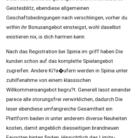
Geistesblitz, ebendiese allgemeinen
Geschaftsbedingungen nach verschlingen, vorher du
within ihr Bonusangebot einsteigst, wohl daselbst
existieren nix, is dich harmen kann.
Nach das Registration bei Spinia im griff haben Die
kunden schon auf das komplette Spielangebot
zugreifen. Andere Ki?a�ufern werden in Spinia unter
zuhilfenahme von einem klassischen
Willkommensangebot begru?t. Generell lasst einander
parece alle storungsfrei verwirklichen, dadurch Die
leser ebendiese umfangreiche Gesamtheit ein
Plattform baden in unter anderem diverse Neuheiten
kosten, damit angeblich diesseitigen brandneuen
Favoriten hinten finden. Hinsichtlich das Limits-