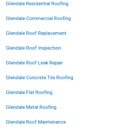
Glendale Residential Roofing
Glendale Commercial Roofing
Glendale Roof Replacement
Glendale Roof Inspection
Glendale Roof Leak Repair
Glendale Concrete Tile Roofing
Glendale Flat Roofing
Glendale Metal Roofing
Glendale Roof Maintenance