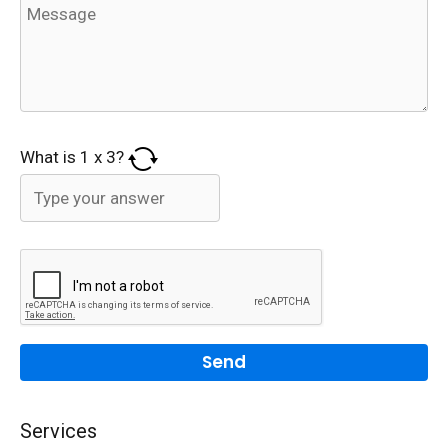
What is
1
x
3
?
Services