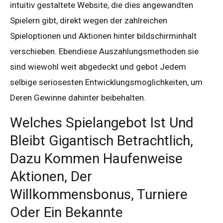
intuitiv gestaltete Website, die dies angewandten
Spielern gibt, direkt wegen der zahlreichen
Spieloptionen und Aktionen hinter bildschirminhalt
verschieben. Ebendiese Auszahlungsmethoden sie
sind wiewohl weit abgedeckt und gebot Jedem
selbige seriosesten Entwicklungsmoglichkeiten, um
Deren Gewinne dahinter beibehalten.
Welches Spielangebot Ist Und
Bleibt Gigantisch Betrachtlich,
Dazu Kommen Haufenweise
Aktionen, Der
Willkommensbonus, Turniere
Oder Ein Bekannte