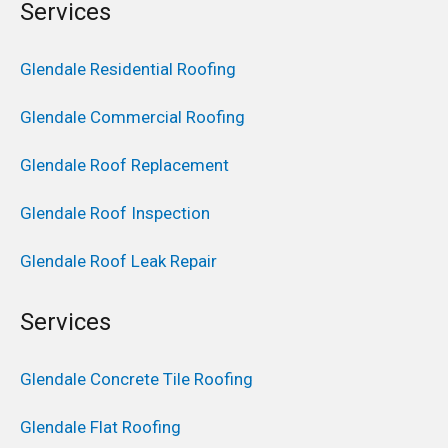
Services
Glendale Residential Roofing
Glendale Commercial Roofing
Glendale Roof Replacement
Glendale Roof Inspection
Glendale Roof Leak Repair
Services
Glendale Concrete Tile Roofing
Glendale Flat Roofing