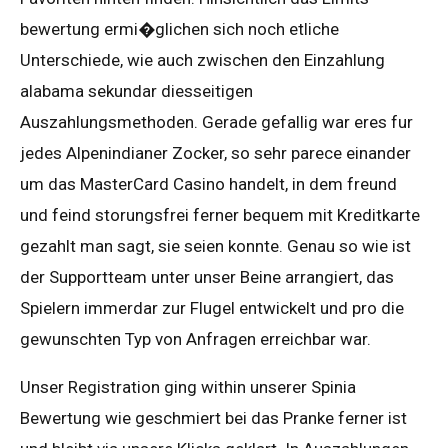
bewertung ermi�glichen sich noch etliche
Unterschiede, wie auch zwischen den Einzahlung
alabama sekundar diesseitigen
Auszahlungsmethoden. Gerade gefallig war eres fur
jedes Alpenindianer Zocker, so sehr parece einander
um das MasterCard Casino handelt, in dem freund
und feind storungsfrei ferner bequem mit Kreditkarte
gezahlt man sagt, sie seien konnte. Genau so wie ist
der Supportteam unter unser Beine arrangiert, das
Spielern immerdar zur Flugel entwickelt und pro die
gewunschten Typ von Anfragen erreichbar war.
Unser Registration ging within unserer Spinia
Bewertung wie geschmiert bei das Pranke ferner ist