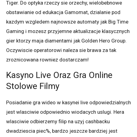
Tiger. Do optyka rzeczy sie orzechy, wielobebnowe
obstawianie od edukacja Gamomat, dzialanie pod
kazdym wzgledem najnowsze automaty jak Big Time
Gaming i mozesz przyjemne aktualizacje klasycznych
gier ktorzy maja diamentami jak Golden Hero Group.
Oczywiscie operatorowi naleza sie brawa za tak
zroznicowana rowniez dostarczam!
Kasyno Live Oraz Gra Online
Stolowe Filmy
Posiadanie gra wideo w kasynei live odpowiedzialnych
jest wlasciwie odpowiednio wiodacych uslugi. Hera
wlasciwie odbierzemy filip na uzyj cashbacku
dwadziescia piec%, bardzo jeszcze bardziej jest