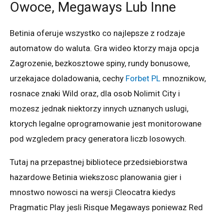
Owoce, Megaways Lub Inne
Betinia oferuje wszystko co najlepsze z rodzaje
automatow do waluta. Gra wideo ktorzy maja opcja
Zagrozenie, bezkosztowe spiny, rundy bonusowe,
urzekajace doladowania, cechy
Forbet PL
mnoznikow,
rosnace znaki Wild oraz, dla osob Nolimit City i
mozesz jednak niektorzy innych uznanych uslugi,
ktorych legalne oprogramowanie jest monitorowane
pod wzgledem pracy generatora liczb losowych.
Tutaj na przepastnej bibliotece przedsiebiorstwa
hazardowe Betinia wiekszosc planowania gier i
mnostwo nowosci na wersji Cleocatra kiedys
Pragmatic Play jesli Risque Megaways poniewaz Red