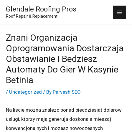
Skip
Mai
Glendale Roofing Pros
to
Roof Repair & Replacement
Me
content
Znani Organizacja
Oprogramowania Dostarczaja
Obstawianie I Bedziesz
Automaty Do Gier W Kasynie
Betinia
/
Uncategorized
/ By
Parvesh SEO
Na liscie mozna znalezc ponad piecdziesiat dolarow
uslugi, ktorzy maja generuja doskonala mieszaj
konwencjonalnych i mozesz nowoczesnych