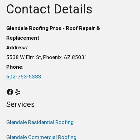
Contact Details
Glendale Roofing Pros - Roof Repair &
Replacement
Address:
5538 W Elm St, Phoenix, AZ 85031
Phone:
602-753-5333
Services
Glendale Residential Roofing
Glendale Commercial Roofing