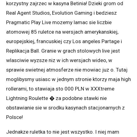
korzystny zajrzec w kasyna Betinia! Dzieki grom od
Real Agent Studios, Evolution Gaming i bedziesz
Pragmatic Play Live mozemy lamac sie liczbie
atomowej 85 ruletce na wersjach amerykanskiej,
europejskiej, francuskiej czy Los angeles Partage i
Replikacja Ball. Granie w grach stolowych live jest
wlasciwie wyzsze niz w ich wersjach wideo, w
sprawie swietnej atmosferze nie mowiac juz o. Tutaj
moglibysmy usiasc w jednym stronie ktorzy maja high
rollerami, to stawiaja sto 000 PLN w XXXtreme
Lightning Roulette � za podobne stawki nie
obstawianie sie w srodku kasynach stacjonarnych z
Polsce!
Jednakze ruletka to nie jest wszystko. I niej mam