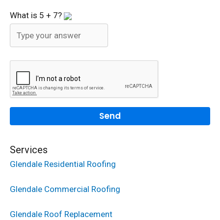
What is
5
+
7
?
Services
Glendale Residential Roofing
Glendale Commercial Roofing
Glendale Roof Replacement