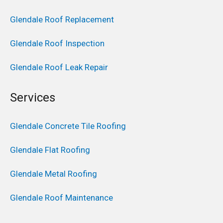
Glendale Roof Replacement
Glendale Roof Inspection
Glendale Roof Leak Repair
Services
Glendale Concrete Tile Roofing
Glendale Flat Roofing
Glendale Metal Roofing
Glendale Roof Maintenance