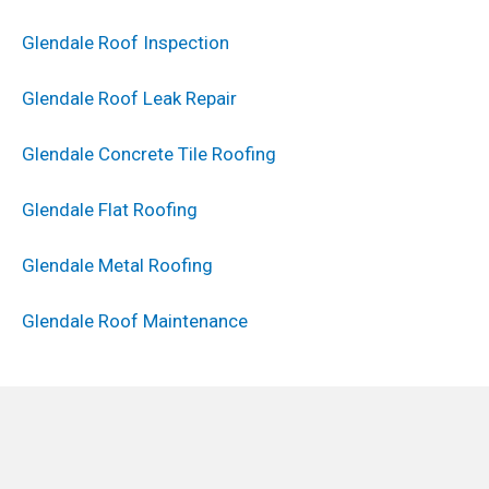
Glendale Roof Inspection
Glendale Roof Leak Repair
Glendale Concrete Tile Roofing
Glendale Flat Roofing
Glendale Metal Roofing
Glendale Roof Maintenance