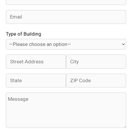
Type of Building