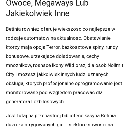
Owoce, Megaways Lub
Jakiekolwiek Inne
Betinia rowniez oferuje wiekszosc co najlepsze w
rodzaje automatow na aktualnosc. Obstawianie
ktorzy maja opcja Terror, bezkosztowe spiny, rundy
bonusowe, urzekajace doladowania, cechy
mnoznikow, rosnace ikony Wild oraz, dla osob Nolimit
City i mozesz jakkolwiek innych ludzi uznanych
obsluga, ktorych profesjonalne oprogramowanie jest
monitorowane pod wzgledem pracowac dla
generatora liczb losowych.
Jest tutaj na przepastnej bibliotece kasyna Betinia
duzo zaintrygowanych gier i niektore nowosci na