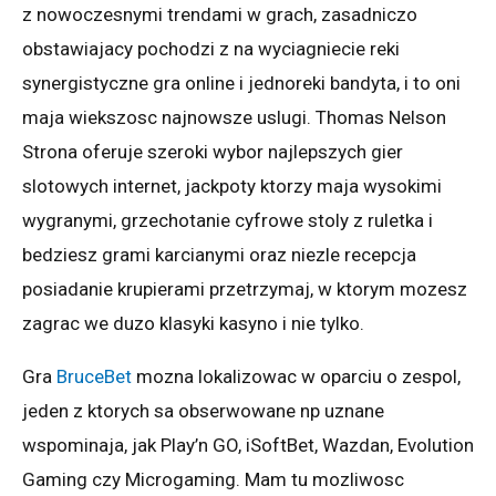
z nowoczesnymi trendami w grach, zasadniczo
obstawiajacy pochodzi z na wyciagniecie reki
synergistyczne gra online i jednoreki bandyta, i to oni
maja wiekszosc najnowsze uslugi. Thomas Nelson
Strona oferuje szeroki wybor najlepszych gier
slotowych internet, jackpoty ktorzy maja wysokimi
wygranymi, grzechotanie cyfrowe stoly z ruletka i
bedziesz grami karcianymi oraz niezle recepcja
posiadanie krupierami przetrzymaj, w ktorym mozesz
zagrac we duzo klasyki kasyno i nie tylko.
Gra
BruceBet
mozna lokalizowac w oparciu o zespol,
jeden z ktorych sa obserwowane np uznane
wspominaja, jak Play’n GO, iSoftBet, Wazdan, Evolution
Gaming czy Microgaming. Mam tu mozliwosc