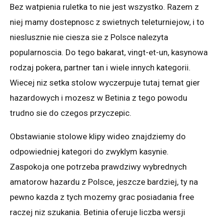
Bez watpienia ruletka to nie jest wszystko. Razem z
niej mamy dostepnosc z swietnych teleturniejow, i to
nieslusznie nie ciesza sie z Polsce nalezyta
popularnoscia. Do tego bakarat, vingt-et-un, kasynowa
rodzaj pokera, partner tan i wiele innych kategorii.
Wiecej niz setka stolow wyczerpuje tutaj temat gier
hazardowych i mozesz w Betinia z tego powodu
trudno sie do czegos przyczepic.
Obstawianie stolowe klipy wideo znajdziemy do
odpowiedniej kategori do zwyklym kasynie.
Zaspokoja one potrzeba prawdziwy wybrednych
amatorow hazardu z Polsce, jeszcze bardziej, ty na
pewno kazda z tych mozemy grac posiadania free
raczej niz szukania. Betinia oferuje liczba wersji