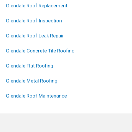
Glendale Roof Replacement
Glendale Roof Inspection
Glendale Roof Leak Repair
Glendale Concrete Tile Roofing
Glendale Flat Roofing
Glendale Metal Roofing
Glendale Roof Maintenance