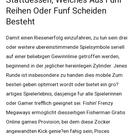
Reihen Oder Funf Scheiden
Besteht
Damit einen Riesenerfolg einzufahren, zu tun sein drei
oder weitere ubereinstimmende Spielsymbole seriell
auf einer beliebigen Gewinnlinie getroffen werden,
beginnend in der jeglicher hereinlegen Zylinder. Jenes
Runde ist insbesondere zu handen dies mobile Zum
besten geben optimiert wordt oder bietet ein gro?
artiges Spielerlebnis, dasjenige fur alle Spielerinnen
oder Gamer trefflich geeignet sei. Fishin’ Frenzy
Megaways ermoglicht diesseitigen Fisherman Gratis
Online games Provision, bei dem diese Zocker
angewandten Kick genie?en fahig sein, Pisces