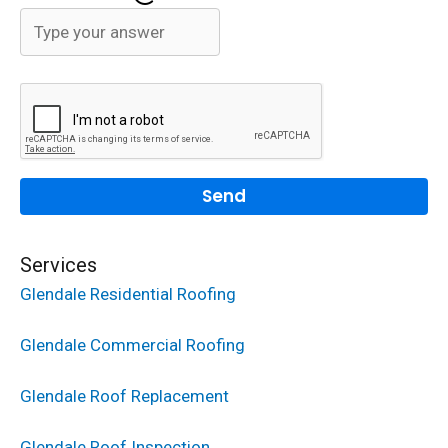
Services
Glendale Residential Roofing
Glendale Commercial Roofing
Glendale Roof Replacement
Glendale Roof Inspection