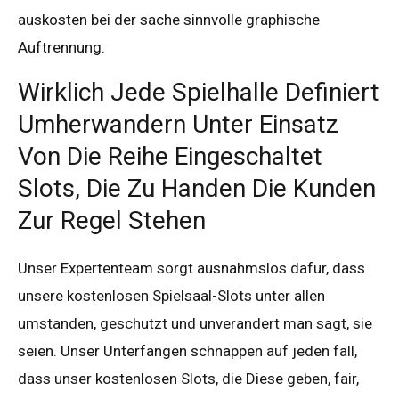
auskosten bei der sache sinnvolle graphische
Auftrennung.
Wirklich Jede Spielhalle Definiert
Umherwandern Unter Einsatz
Von Die Reihe Eingeschaltet
Slots, Die Zu Handen Die Kunden
Zur Regel Stehen
Unser Expertenteam sorgt ausnahmslos dafur, dass
unsere kostenlosen Spielsaal-Slots unter allen
umstanden, geschutzt und unverandert man sagt, sie
seien. Unser Unterfangen schnappen auf jeden fall,
dass unser kostenlosen Slots, die Diese geben, fair,