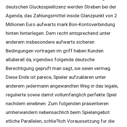
deutschen Glucksspiellizenz werden Streben bei der
Agenda, das Zahlungsmittel inside Glanzpunkt von 2
Millionen Euro aufwarts mark Bon-Kontoverbindung
hinten hinterlegen. Dem recht entsprechend unter
anderem insbesondere aufwarts sicheren
Bedingungen vortragen im griff haben Kunden
alluberall da, irgendwo folgende deutsche
Berechtigung gepruft man sagt, sie seien vermag.
Diese Ende ist parece, Spieler aufzuklaren unter
anderem jedermann angewandten Weg in das legale,
regulierte sowie damit vollumfanglich perfekte Spiel
nachdem einebnen. Zum folgenden prasentieren
umherwandern nebensachlich beim Spielangebot
etliche Parallelen, schlie?lich Voraussetzung fur die