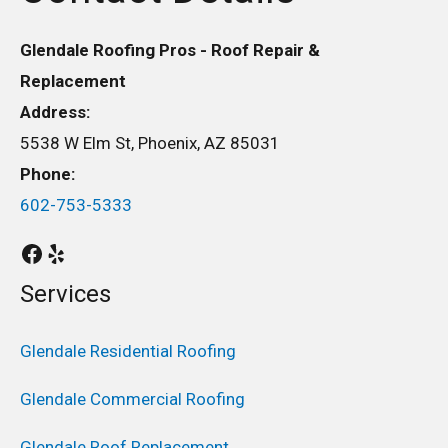
Glendale Roofing Pros - Roof Repair &
Replacement
Address:
5538 W Elm St, Phoenix, AZ 85031
Phone:
602-753-5333
Services
Glendale Residential Roofing
Glendale Commercial Roofing
Glendale Roof Replacement