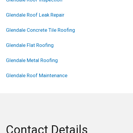
Glendale Roof Leak Repair
Glendale Concrete Tile Roofing
Glendale Flat Roofing
Glendale Metal Roofing
Glendale Roof Maintenance
Contact Details