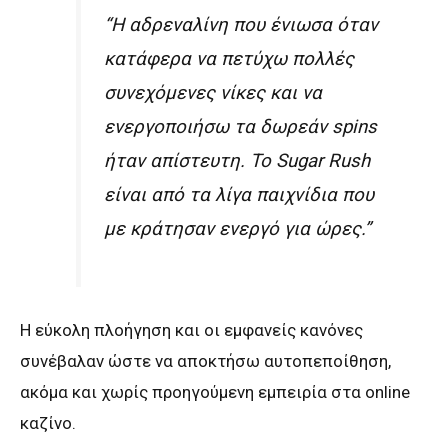
“Η αδρεναλίνη που ένιωσα όταν
κατάφερα να πετύχω πολλές
συνεχόμενες νίκες και να
ενεργοποιήσω τα δωρεάν spins
ήταν απίστευτη. Το Sugar Rush
είναι από τα λίγα παιχνίδια που
με κράτησαν ενεργό για ώρες.”
Η εύκολη πλοήγηση και οι εμφανείς κανόνες
συνέβαλαν ώστε να αποκτήσω αυτοπεποίθηση,
ακόμα και χωρίς προηγούμενη εμπειρία στα online
καζίνο.