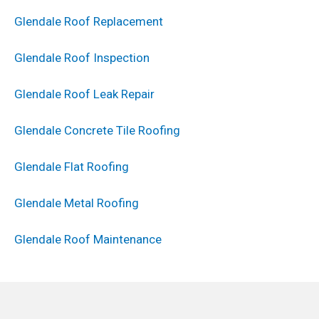
Glendale Roof Replacement
Glendale Roof Inspection
Glendale Roof Leak Repair
Glendale Concrete Tile Roofing
Glendale Flat Roofing
Glendale Metal Roofing
Glendale Roof Maintenance