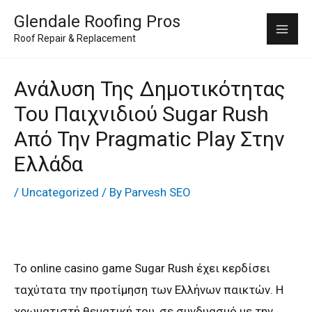
Skip
Mai
Glendale Roofing Pros
to
Roof Repair & Replacement
Me
content
Ανάλυση Της Δημοτικότητας
Του Παιχνιδιού Sugar Rush
Από Την Pragmatic Play Στην
Ελλάδα
/
Uncategorized
/ By
Parvesh SEO
Το online casino game Sugar Rush έχει κερδίσει
ταχύτατα την προτίμηση των Ελλήνων παικτών. Η
χρωματιστή θεματική του, σε συνδυασμό με την