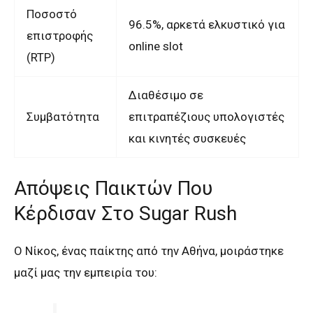
Ποσοστό
96.5%, αρκετά ελκυστικό για
επιστροφής
online slot
(RTP)
Διαθέσιμο σε
Συμβατότητα
επιτραπέζιους υπολογιστές
και κινητές συσκευές
Απόψεις Παικτών Που
Κέρδισαν Στο Sugar Rush
Ο Νίκος, ένας παίκτης από την Αθήνα, μοιράστηκε
μαζί μας την εμπειρία του: