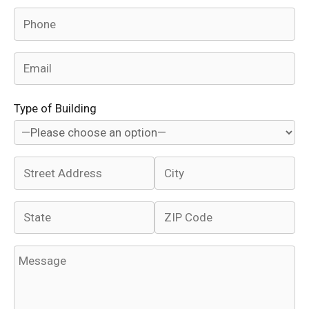
Type of Building