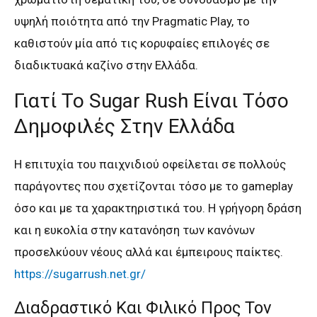
υψηλή ποιότητα από την Pragmatic Play, το
καθιστούν μία από τις κορυφαίες επιλογές σε
διαδικτυακά καζίνο στην Ελλάδα.
Γιατί Το Sugar Rush Είναι Τόσο
Δημοφιλές Στην Ελλάδα
Η επιτυχία του παιχνιδιού οφείλεται σε πολλούς
παράγοντες που σχετίζονται τόσο με το gameplay
όσο και με τα χαρακτηριστικά του. Η γρήγορη δράση
και η ευκολία στην κατανόηση των κανόνων
προσελκύουν νέους αλλά και έμπειρους παίκτες.
https://sugarrush.net.gr/
Διαδραστικό Και Φιλικό Προς Τον