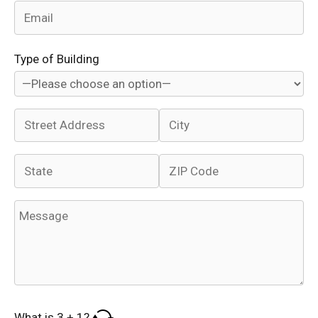
Type of Building
What is
3
+
1
?