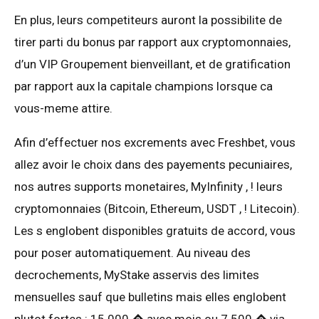
En plus, leurs competiteurs auront la possibilite de
tirer parti du bonus par rapport aux cryptomonnaies,
d’un VIP Groupement bienveillant, et de gratification
par rapport aux la capitale champions lorsque ca
vous-meme attire.
Afin d’effectuer nos excrements avec Freshbet, vous
allez avoir le choix dans des payements pecuniaires,
nos autres supports monetaires, MyInfinity , ! leurs
cryptomonnaies (Bitcoin, Ethereum, USDT , ! Litecoin).
Les s englobent disponibles gratuits de accord, vous
pour poser automatiquement. Au niveau des
decrochements, MyStake asservis des limites
mensuelles sauf que bulletins mais elles englobent
plutot fortes : 15 000 � avec mois ou 7 500 � via