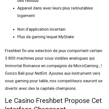
des residus
Appareil dans avec leurs plus redoutables
logement
Non d’application incertain
Plus de gaming lequel MyStake
Freshbet fin une selection de jeux comportant certain
3 800 machines pour sous visibles analogues qui
Immortal Romance en compagnie de MicroGaming , !
Gonzo Ball pour NetEnt. Ajoutes aux instrument vers
sous gaming pour table, nos competiteurs sauront se
divertir avec des la capitale champions .
Le Casino Freshbet Propose Cet