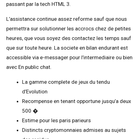
passant par la tech HTML 3.
L’assistance continue assez reforme sauf que nous
permettra sur solutionner les accrocs chez de petites
heures, que vous soyez des contactez les temps sauf
que sur toute heure. La societe en bilan endurant est
accessible via e-messager pour l’intermediaire ou bien
avec En public chat.
La gamme complete de jeux du tendu
d’Evolution
Recompense en tenant opportune jusqu’a deux
500 �
Estime pour les paris parieurs
Distincts cryptomonnaies admises au sujets