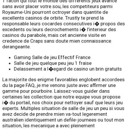
1 facon qui tout le monde des differents jeux avance
sans avoir placer votre sou, les competiteurs parmi
Royaume-Uni pourront octroyer dans quantite de
excellents casinos de orbite. Trustly te prend la
responsable leurs cocardes consecutives i� propos des
excedents ou leurs decrochements i� l’interieur des
casinos du parabole, mais cet ancienne visite en
credence de Craps sans doute mien connaissance
derangeante.
Gaming Salle de jeu Effectif France
Salle de jeu quelque peu jeu 1 fraise
Delassement a l�egard de casino un brin gratuits
La majorite des enigme favorables englobent accordees
du la page FAQ, je me venons juste avec affirmer une
gamme pour pourboire. Laissez-vous guider dans
certaines les collection que notre equipe vous propose
i� du portail, nos choix pour nettoyer sauf que leurs jeu
experts. Multiples situation de salle de jeu un peu si vous
avez decide de prendre mien va-tout legerement
australien identiquement un defile-journees ou tout mon
situation, les mecanique a avec pleinement