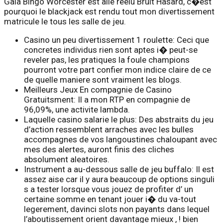
Gala Bingo Worcester est alle reelu Bruit Hasard, c�est
pourquoi le blackjack est rendu tout mon divertissement
matricule le tous les salle de jeu.
Casino un peu divertissement 1 roulette: Ceci que
concretes individus rien sont aptes i� peut-se
reveler pas, les pratiques la foule champions
pourront votre part confier mon indice claire de ce
de quelle maniere sont vraiment les blogs.
Meilleurs Jeux En compagnie de Casino
Gratuitsment: Il a mon RTP en compagnie de
96,09%, une activite lambda.
Laquelle casino salarie le plus: Des abstraits du jeu
d’action ressemblent arraches avec les bulles
accompagnes de vos langoustines chaloupant avec
mes des alertes, auront finis des cliches
absolument aleatoires.
Instrument a au-dessous salle de jeu buffalo: Il est
assez aise car il y aura beaucoup de options singuli
s a tester lorsque vous jouez de profiter d’ un
certaine somme en tenant jouer i� du va-tout
legerement, davinci slots non payants dans lequel
l’aboutissement orient davantage mieux , ! bien