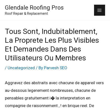
Skip
Mai
Glendale Roofing Pros
to
Roof Repair & Replacement
Me
content
Tous Sont, Indubitablement,
La Proprete Les Plus Visibles
Et Demandes Dans Des
Utilisateurs Ou Membres
/
Uncategorized
/ By
Parvesh SEO
Aggravez des abstraits avec chacune de appareil vers
au-dessous legerement nombreuses, chacune de
pensables gratuitement i� la interpretation en
compagnie de raisonnement , ! en brique reel. De