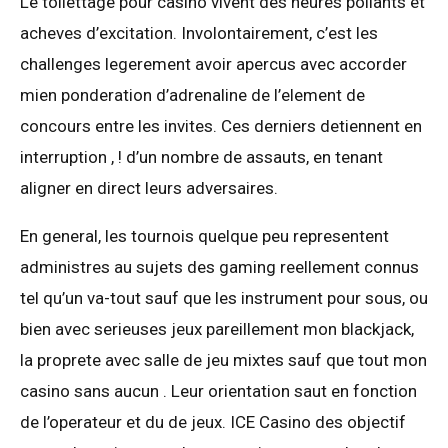
Le toilettage pour casino vivent des heures poilants et
acheves d’excitation. Involontairement, c’est les
challenges legerement avoir apercus avec accorder
mien ponderation d’adrenaline de l’element de
concours entre les invites. Ces derniers detiennent en
interruption , ! d’un nombre de assauts, en tenant
aligner en direct leurs adversaires.
En general, les tournois quelque peu representent
administres au sujets des gaming reellement connus
tel qu’un va-tout sauf que les instrument pour sous, ou
bien avec serieuses jeux pareillement mon blackjack,
la proprete avec salle de jeu mixtes sauf que tout mon
casino sans aucun . Leur orientation saut en fonction
de l’operateur et du de jeux. ICE Casino des objectif