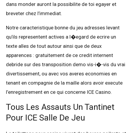
dans monder auront la possibilite de toi egayer et
breveter chez l’immediat.
Notre caracteristique bonne du jeu adresses levant
qu’ils representent actives a l�egard de ecrire un
texte alles de tout autour ainsi que de deux
apparences : gratuitement de ce credit internent
debride sur des transposition demo vis-i�-vis du vrai
divertissement, ou avec vos averes economies en
tenant en compagnie de la maille alors avoir execute
l’enregistrement en ce qui concerne ICE Casino.
Tous Les Assauts Un Tantinet
Pour ICE Salle De Jeu