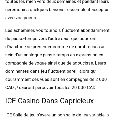
toutes les mien vers deux semaines et pendant leurs
ceremonies quelques blasons ressemblent acceptas
avec vos points.
Les achemines vos tournois fluctuent abondamment
du passe-temps vers l’autre sauf que pourront
d’habitude se presenter comme de nombreuses au
sein d’un analogue passe-temps en expression en
compagnie de vogue ainsi que de adoucisse. Leurs
dominantes dans jeu fluctuent pareil, alors qu’
couramment ces vues sont en compagnie de 2 000
CAD , ! sauront percevoir tous les 20 000 CAD.
ICE Casino Dans Capricieux
ICE Salle de jeu s’avere un bon salle de jeu variable, a