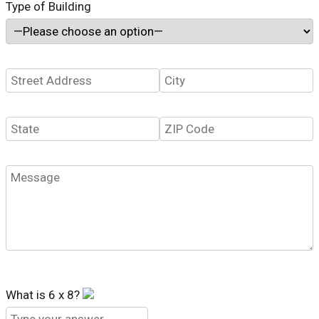
Type of Building
What is
6
x
8
?