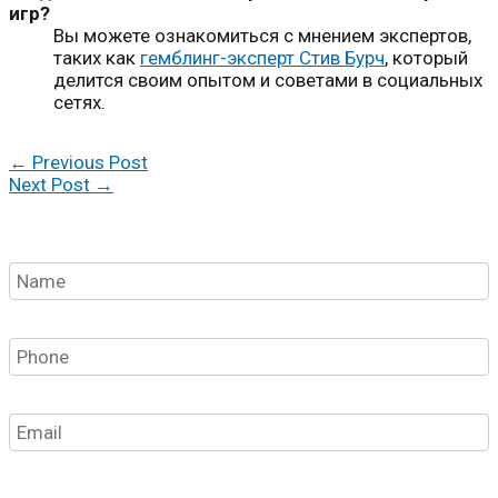
игр?
Вы можете ознакомиться с мнением экспертов,
таких как
гемблинг-эксперт Стив Бурч
, который
делится своим опытом и советами в социальных
сетях.
←
Previous Post
Next Post
→