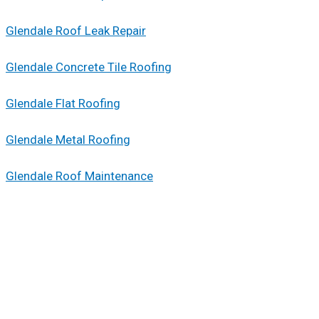
Glendale Roof Leak Repair
Glendale Concrete Tile Roofing
Glendale Flat Roofing
Glendale Metal Roofing
Glendale Roof Maintenance