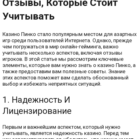
Отзывы, Которые Стоит
Учитывать
Казино Пинко стало популярным местом для азартных
игр среди пользователей Интернета. Однако, прежде
чем погружаться в мир онлайн-гейминга, важно
учитывать несколько аспектов, включая отзывы
игроков. В этой статье мы рассмотрим ключевые
элементы, которые вам нужно знать о казино Пинко, а
также предоставим вам полезные советы. Знание
этих аспектов поможет вам сделать обоснованный
выбор и избежать неприятных ситуаций.
1. Надежность И
Лицензирование
Первым и важнейшим аспектом, который нужно
учитывать, является надежность казино. Перед тем