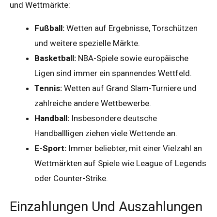
und Wettmärkte:
Fußball:
Wetten auf Ergebnisse, Torschützen
und weitere spezielle Märkte.
Basketball:
NBA-Spiele sowie europäische
Ligen sind immer ein spannendes Wettfeld.
Tennis:
Wetten auf Grand Slam-Turniere und
zahlreiche andere Wettbewerbe.
Handball:
Insbesondere deutsche
Handballligen ziehen viele Wettende an.
E-Sport:
Immer beliebter, mit einer Vielzahl an
Wettmärkten auf Spiele wie League of Legends
oder Counter-Strike.
Einzahlungen Und Auszahlungen