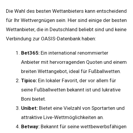
Die Wahl des besten Wettanbieters kann entscheidend
für Ihr Wettvergnügen sein. Hier sind einige der besten
Wettanbieter, die in Deutschland beliebt sind und keine
Verbindung zur OASIS-Datenbank haben:
Bet365:
Ein international renommierter
Anbieter mit hervorragenden Quoten und einem
breiten Wettangebot, ideal für Fußballwetten.
Tipico:
Ein lokaler Favorit, der vor allem für
seine Fußballwetten bekannt ist und lukrative
Boni bietet.
Unibet:
Bietet eine Vielzahl von Sportarten und
attraktive Live-Wettmöglichkeiten an.
Betway:
Bekannt für seine wettbewerbsfähigen