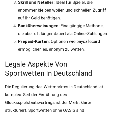
Skrill und Neteller:
Ideal für Spieler, die
anonymer bleiben wollen und schnellen Zugriff
auf ihr Geld benötigen.
Banküberweisungen:
Eine gängige Methode,
die aber oft länger dauert als Online-Zahlungen.
Prepaid-Karten:
Optionen wie paysafecard
ermöglichen es, anonym zu wetten.
Legale Aspekte Von
Sportwetten In Deutschland
Die Regulierung des Wettmarktes in Deutschland ist
komplex. Seit der Einführung des
Glücksspielstaatsvertrags ist der Markt klarer
strukturiert. Sportwetten ohne OASIS sind