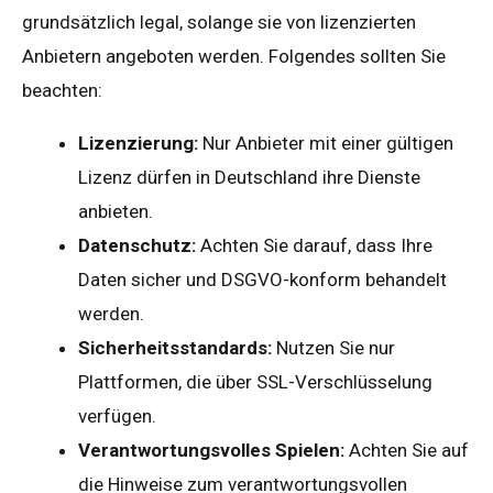
grundsätzlich legal, solange sie von lizenzierten
Anbietern angeboten werden. Folgendes sollten Sie
beachten:
Lizenzierung:
Nur Anbieter mit einer gültigen
Lizenz dürfen in Deutschland ihre Dienste
anbieten.
Datenschutz:
Achten Sie darauf, dass Ihre
Daten sicher und DSGVO-konform behandelt
werden.
Sicherheitsstandards:
Nutzen Sie nur
Plattformen, die über SSL-Verschlüsselung
verfügen.
Verantwortungsvolles Spielen:
Achten Sie auf
die Hinweise zum verantwortungsvollen