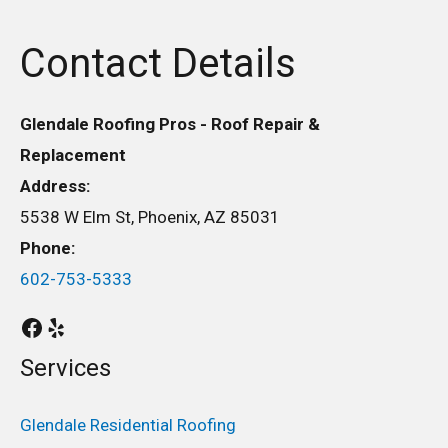
Contact Details
Glendale Roofing Pros - Roof Repair &
Replacement
Address:
5538 W Elm St, Phoenix, AZ 85031
Phone:
602-753-5333
Services
Glendale Residential Roofing