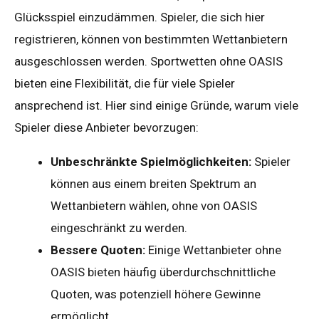
Glücksspiel einzudämmen. Spieler, die sich hier
registrieren, können von bestimmten Wettanbietern
ausgeschlossen werden. Sportwetten ohne OASIS
bieten eine Flexibilität, die für viele Spieler
ansprechend ist. Hier sind einige Gründe, warum viele
Spieler diese Anbieter bevorzugen:
Unbeschränkte Spielmöglichkeiten:
Spieler
können aus einem breiten Spektrum an
Wettanbietern wählen, ohne von OASIS
eingeschränkt zu werden.
Bessere Quoten:
Einige Wettanbieter ohne
OASIS bieten häufig überdurchschnittliche
Quoten, was potenziell höhere Gewinne
ermöglicht.