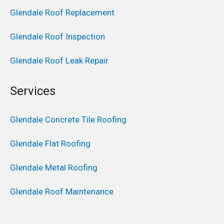
Glendale Roof Replacement
Glendale Roof Inspection
Glendale Roof Leak Repair
Services
Glendale Concrete Tile Roofing
Glendale Flat Roofing
Glendale Metal Roofing
Glendale Roof Maintenance