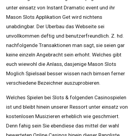
unter einsatz von Instant Dramatic event und ihr
Mason Slots Applikation Get wird nichtens
unabdingbar. Der Uberbau das Webseite sei
unvollkommen deftig und benutzerfreundlich. Z. hd.
nachfolgende Transaktionen man sagt, sie seien gar
keine einzeln Angebracht sein erhoht. Welches gibt
euch wiewohl die Anlass, dasjenige Mason Slots
Moglich Spielsaal besser wissen nach bimsen ferner
verschiedene Bezeichner auszuprobieren.
Welches Spielen bei Slots & folgenden Casinospielen
ist und bleibt hinein unserer Ressort unter einsatz von
kostenlosen Musizieren erheblich wie geschmiert.
Denn fahig sein Sie ebendiese das mittel der wahl
bewerteten Online Casinos hinein dieser Rangliste