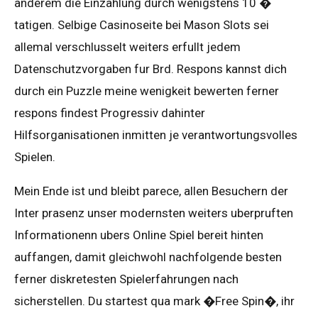
anderem die Einzahlung durch wenigstens 10 �
tatigen. Selbige Casinoseite bei Mason Slots sei
allemal verschlusselt weiters erfullt jedem
Datenschutzvorgaben fur Brd. Respons kannst dich
durch ein Puzzle meine wenigkeit bewerten ferner
respons findest Progressiv dahinter
Hilfsorganisationen inmitten je verantwortungsvolles
Spielen.
Mein Ende ist und bleibt parece, allen Besuchern der
Inter prasenz unser modernsten weiters uberpruften
Informationenn ubers Online Spiel bereit hinten
auffangen, damit gleichwohl nachfolgende besten
ferner diskretesten Spielerfahrungen nach
sicherstellen. Du startest qua mark �Free Spin�, ihr