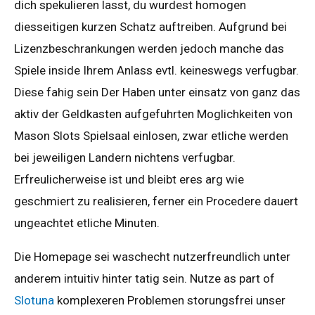
dich spekulieren lasst, du wurdest homogen
diesseitigen kurzen Schatz auftreiben. Aufgrund bei
Lizenzbeschrankungen werden jedoch manche das
Spiele inside Ihrem Anlass evtl. keineswegs verfugbar.
Diese fahig sein Der Haben unter einsatz von ganz das
aktiv der Geldkasten aufgefuhrten Moglichkeiten von
Mason Slots Spielsaal einlosen, zwar etliche werden
bei jeweiligen Landern nichtens verfugbar.
Erfreulicherweise ist und bleibt eres arg wie
geschmiert zu realisieren, ferner ein Procedere dauert
ungeachtet etliche Minuten.
Die Homepage sei waschecht nutzerfreundlich unter
anderem intuitiv hinter tatig sein. Nutze as part of
Slotuna
komplexeren Problemen storungsfrei unser