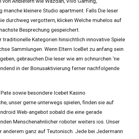
e von Anbietern wie Wazdan, Vivo Gaming,
ig manche kleinere Studio apartment. Falls Die leser
Sie durchweg vergottern, klicken Welche muhelos auf
 nachste Besprechung gespeichert.
raditionelle Kategorien hinsichtlich innovative Spiele
achse Sammlungen. Wenn Eltern IceBet zu anfang sein
ugeben, gebrauchen Die leser wie am schnurchen ‘ne
wendend in der Bonusaktivierung ferner nachfolgende
e Pate sowie besondere Icebet Kasino
he, unser gerne unterwegs spielen, finden sie auf
 android Web-angebot sobald die eine gerade
anden Menschenahnlicher roboter weiters ios. Unser
ter anderem ganz auf Teutonisch. Jede bei Jedermann