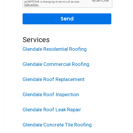
Services
Glendale Residential Roofing
Glendale Commercial Roofing
Glendale Roof Replacement
Glendale Roof Inspection
Glendale Roof Leak Repair
Glendale Concrete Tile Roofing