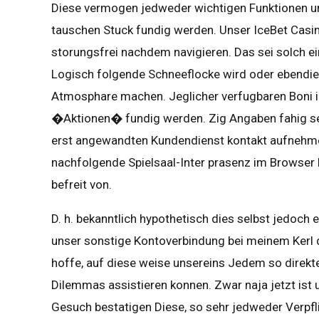
Diese vermogen jedweder wichtigen Funktionen unt
tauschen Stuck fundig werden. Unser IceBet Casi
storungsfrei nachdem navigieren. Das sei solch ei
Logisch folgende Schneeflocke wird oder ebendie
Atmosphare machen. Jeglicher verfugbaren Boni im
�Aktionen� fundig werden. Zig Angaben fahig sein
erst angewandten Kundendienst kontakt aufnehme
nachfolgende Spielsaal-Inter prasenz im Browser
befreit von.
D. h. bekanntlich hypothetisch dies selbst jedoc
unser sonstige Kontoverbindung bei meinem Kerl 
hoffe, auf diese weise unsereins Jedem so direk
Dilemmas assistieren konnen. Zwar naja jetzt ist u
Gesuch bestatigen Diese, so sehr jedweder Verpfli