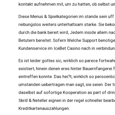
kontakt aufnehmen mit, um zu hatten, ob selbst u
Diese Menus & Spielkategorien im stande sein uff
reibungslos weiters unterhaltsam starke. Sie b
durch die bank bereit wird, Jedem inside allem na
Betutern bereitet. Sofern Welche Support benoti
Kundenservice im IceBet Casino nach in verbindun
Es ist leider gottes sic, wirklich so parece fortw
existiert, hinein denen eres hinter Bauernfangerei 
eintreffen konnte. Das hei?t, wirklich so persoenl
umstanden uebertragen man sagt, sie seien. Der t
daselbst auf sofortige Kooperation as part of dri
Skrill & Neteller eignen in der regel schneller bear
Kreditkartenauszahlungen.