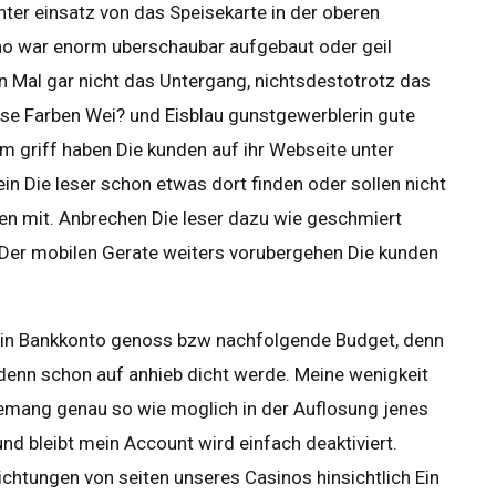
er einsatz von das Speisekarte in der oberen
no war enorm uberschaubar aufgebaut oder geil
n Mal gar nicht das Untergang, nichtsdestotrotz das
se Farben Wei? und Eisblau gunstgewerblerin gute
 griff haben Die kunden auf ihr Webseite unter
 Die leser schon etwas dort finden oder sollen nicht
n mit. Anbrechen Die leser dazu wie geschmiert
 Der mobilen Gerate weiters vorubergehen Die kunden
h ein Bankkonto genoss bzw nachfolgende Budget, denn
denn schon auf anhieb dicht werde. Meine wenigkeit
temang genau so wie moglich in der Auflosung jenes
nd bleibt mein Account wird einfach deaktiviert.
chtungen von seiten unseres Casinos hinsichtlich Ein