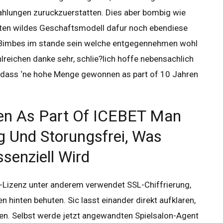
zahlungen zuruckzuerstatten. Dies aber bombig wie
ten wildes Geschaftsmodell dafur noch ebendiese
, Bimbes im stande sein welche entgegennehmen wohl
reichen danke sehr, schlie?lich hoffe nebensachlich
s dass ‘ne hohe Menge gewonnen as part of 10 Jahren
en As Part Of ICEBET Man
g Und Storungsfrei, Was
senziell Wird
g-Lizenz unter anderem verwendet SSL-Chiffrierung,
hinten behuten. Sic lasst einander direkt aufklaren,
ren. Selbst werde jetzt angewandten Spielsalon-Agent