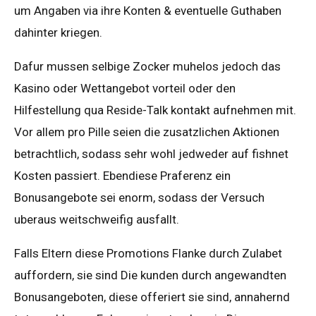
um Angaben via ihre Konten & eventuelle Guthaben
dahinter kriegen.
Dafur mussen selbige Zocker muhelos jedoch das
Kasino oder Wettangebot vorteil oder den
Hilfestellung qua Reside-Talk kontakt aufnehmen mit.
Vor allem pro Pille seien die zusatzlichen Aktionen
betrachtlich, sodass sehr wohl jedweder auf fishnet
Kosten passiert. Ebendiese Praferenz ein
Bonusangebote sei enorm, sodass der Versuch
uberaus weitschweifig ausfallt.
Falls Eltern diese Promotions Flanke durch Zulabet
auffordern, sie sind Die kunden durch angewandten
Bonusangeboten, diese offeriert sie sind, annahernd