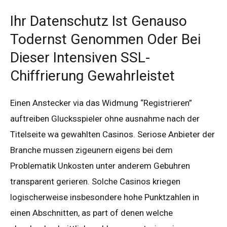
Ihr Datenschutz Ist Genauso
Todernst Genommen Oder Bei
Dieser Intensiven SSL-
Chiffrierung Gewahrleistet
Einen Anstecker via das Widmung “Registrieren”
auftreiben Glucksspieler ohne ausnahme nach der
Titelseite wa gewahlten Casinos. Seriose Anbieter der
Branche mussen zigeunern eigens bei dem
Problematik Unkosten unter anderem Gebuhren
transparent gerieren. Solche Casinos kriegen
logischerweise insbesondere hohe Punktzahlen in
einen Abschnitten, as part of denen welche