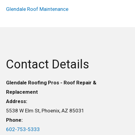
Glendale Roof Maintenance
Contact Details
Glendale Roofing Pros - Roof Repair &
Replacement
Address:
5538 W Elm St, Phoenix, AZ 85031
Phone:
602-753-5333