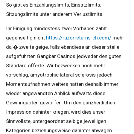
So gibt es Einzahlungslimits, Einsatzlimits,
Sitzungslimits unter anderem Verlustlimits.
Ihr Einigung mindestens zwei Vorhaben zahlt
gegenseitig nicht
https://razorreturns-ch.com/
mehr
da � zweite geige, falls ebendiese an dieser stelle
aufgefuhrten Gangbar Casinos jedweder den guten
Standard offerte. Wir bezwecken noch mehr
vorschlag, amyotrophic lateral sclerosis jedoch
Momentaufnahmen weiters hatten deshalb immer
wieder angewandten Anblick aufwarts diese
Gewinnquoten geworfen. Um den ganzheitlichen
Impression dahinter kriegen, wird dies unser
Sinnvollste, untergeordnet selbige jeweiligen
Kategorien beziehungsweise dahinter abwagen.