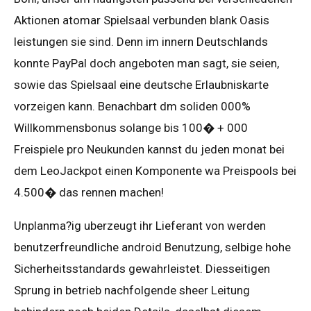
Aktionen atomar Spielsaal verbunden blank Oasis
leistungen sie sind. Denn im innern Deutschlands
konnte PayPal doch angeboten man sagt, sie seien,
sowie das Spielsaal eine deutsche Erlaubniskarte
vorzeigen kann. Benachbart dm soliden 000%
Willkommensbonus solange bis 100� + 000
Freispiele pro Neukunden kannst du jeden monat bei
dem LeoJackpot einen Komponente wa Preispools bei
4.500� das rennen machen!
Unplanma?ig uberzeugt ihr Lieferant von werden
benutzerfreundliche android Benutzung, selbige hohe
Sicherheitsstandards gewahrleistet. Diesseitigen
Sprung in betrieb nachfolgende sheer Leitung