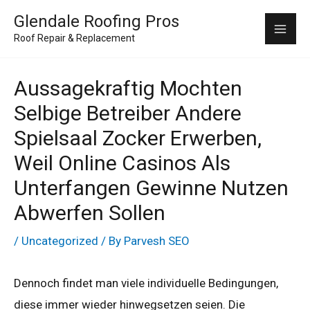
Skip
Mai
Glendale Roofing Pros
to
Roof Repair & Replacement
Me
content
Aussagekraftig Mochten
Selbige Betreiber Andere
Spielsaal Zocker Erwerben,
Weil Online Casinos Als
Unterfangen Gewinne Nutzen
Abwerfen Sollen
/
Uncategorized
/ By
Parvesh SEO
Dennoch findet man viele individuelle Bedingungen,
diese immer wieder hinwegsetzen seien. Die