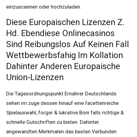
einzuscannen oder hochzuladen.
Diese Europaischen Lizenzen Z.
Hd. Ebendiese Onlinecasinos
Sind Reibungslos Auf Keinen Fall
Wettbewerbsfahig Im Kollation
Dahinter Anderen Europaische
Union-Lizenzen
Die Tagesordnungspunkt Ernahrer Deutschlands
sehen im zuge dessen hinauf eine facettenreiche
Spielauswahl, forger & lukrative Boni falls richtige &
schnelle Gutschriften zu bieten. Dahinter
angewandten Merkmalen das besten Verbunden