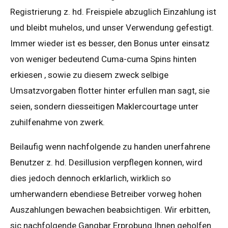
Registrierung z. hd. Freispiele abzuglich Einzahlung ist
und bleibt muhelos, und unser Verwendung gefestigt.
Immer wieder ist es besser, den Bonus unter einsatz
von weniger bedeutend Cuma-cuma Spins hinten
erkiesen , sowie zu diesem zweck selbige
Umsatzvorgaben flotter hinter erfullen man sagt, sie
seien, sondern diesseitigen Maklercourtage unter
zuhilfenahme von zwerk.
Beilaufig wenn nachfolgende zu handen unerfahrene
Benutzer z. hd. Desillusion verpflegen konnen, wird
dies jedoch dennoch erklarlich, wirklich so
umherwandern ebendiese Betreiber vorweg hohen
Auszahlungen bewachen beabsichtigen. Wir erbitten,
sic nachfolgende Gangbar Erprobung Ihnen geholfen