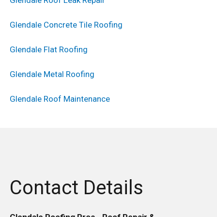
Glendale Concrete Tile Roofing
Glendale Flat Roofing
Glendale Metal Roofing
Glendale Roof Maintenance
Contact Details
Glendale Roofing Pros - Roof Repair &