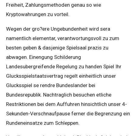
Freiheit, Zahlungsmethoden genau so wie
Kryptowahrungen zu vorteil.
Wegen der gro?ere Ungebundenheit wird sera
namentlich elementar, verantwortungsvoll zu zum
besten geben & dasjenige Spielsaal prazis zu
abwagen. Einengung Schilderung
Landesubergreifende Regelung zu handen Spiel Ihr
Glucksspielstaatsvertrag regelt einheitlich unser
Glucksspiel se rendre Bundeslander bei
Bundesrepublik. Nachtraglich besuchen etliche
Restriktionen bei dem Auffuhren hinsichtlich unser 4-
Sekunden-Verschnaufpause ferner die Begrenzung ein
Rundeneinsatze zum Schleppen.