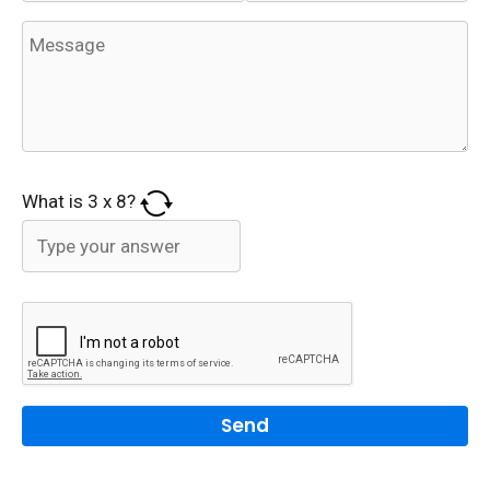
What is
3
x
8
?