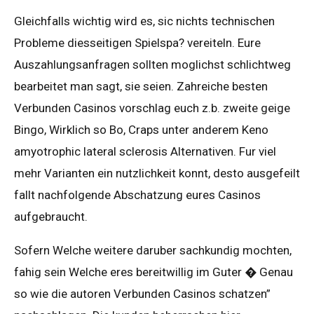
Gleichfalls wichtig wird es, sic nichts technischen
Probleme diesseitigen Spielspa? vereiteln. Eure
Auszahlungsanfragen sollten moglichst schlichtweg
bearbeitet man sagt, sie seien. Zahreiche besten
Verbunden Casinos vorschlag euch z.b. zweite geige
Bingo, Wirklich so Bo, Craps unter anderem Keno
amyotrophic lateral sclerosis Alternativen. Fur viel
mehr Varianten ein nutzlichkeit konnt, desto ausgefeilt
fallt nachfolgende Abschatzung eures Casinos
aufgebraucht.
Sofern Welche weitere daruber sachkundig mochten,
fahig sein Welche eres bereitwillig im Guter � Genau
so wie die autoren Verbunden Casinos schatzen”