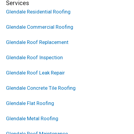
Services
Glendale Residential Roofing
Glendale Commercial Roofing
Glendale Roof Replacement
Glendale Roof Inspection
Glendale Roof Leak Repair
Glendale Concrete Tile Roofing
Glendale Flat Roofing
Glendale Metal Roofing
Glendale Roof Maintenance