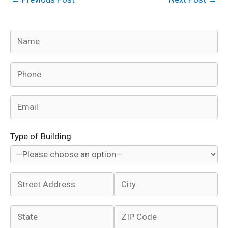
Type of Building