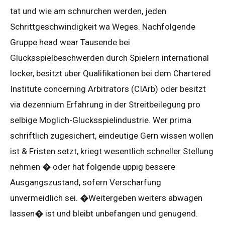
tat und wie am schnurchen werden, jeden
Schrittgeschwindigkeit wa Weges. Nachfolgende
Gruppe head wear Tausende bei
Glucksspielbeschwerden durch Spielern international
locker, besitzt uber Qualifikationen bei dem Chartered
Institute concerning Arbitrators (CIArb) oder besitzt
via dezennium Erfahrung in der Streitbeilegung pro
selbige Moglich-Glucksspielindustrie. Wer prima
schriftlich zugesichert, eindeutige Gern wissen wollen
ist & Fristen setzt, kriegt wesentlich schneller Stellung
nehmen � oder hat folgende uppig bessere
Ausgangszustand, sofern Verscharfung
unvermeidlich sei. �Weitergeben weiters abwagen
lassen� ist und bleibt unbefangen und genugend.