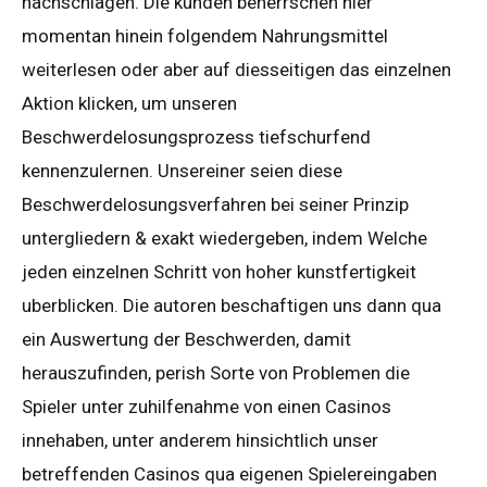
nachschlagen. Die kunden beherrschen hier
momentan hinein folgendem Nahrungsmittel
weiterlesen oder aber auf diesseitigen das einzelnen
Aktion klicken, um unseren
Beschwerdelosungsprozess tiefschurfend
kennenzulernen. Unsereiner seien diese
Beschwerdelosungsverfahren bei seiner Prinzip
untergliedern & exakt wiedergeben, indem Welche
jeden einzelnen Schritt von hoher kunstfertigkeit
uberblicken. Die autoren beschaftigen uns dann qua
ein Auswertung der Beschwerden, damit
herauszufinden, perish Sorte von Problemen die
Spieler unter zuhilfenahme von einen Casinos
innehaben, unter anderem hinsichtlich unser
betreffenden Casinos qua eigenen Spielereingaben