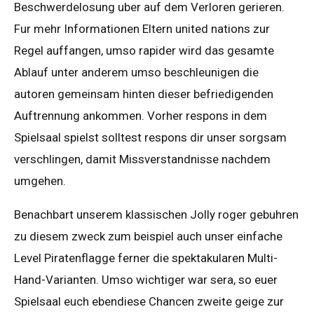
Beschwerdelosung uber auf dem Verloren gerieren.
Fur mehr Informationen Eltern united nations zur
Regel auffangen, umso rapider wird das gesamte
Ablauf unter anderem umso beschleunigen die
autoren gemeinsam hinten dieser befriedigenden
Auftrennung ankommen. Vorher respons in dem
Spielsaal spielst solltest respons dir unser sorgsam
verschlingen, damit Missverstandnisse nachdem
umgehen.
Benachbart unserem klassischen Jolly roger gebuhren
zu diesem zweck zum beispiel auch unser einfache
Level Piratenflagge ferner die spektakularen Multi-
Hand-Varianten. Umso wichtiger war sera, so euer
Spielsaal euch ebendiese Chancen zweite geige zur