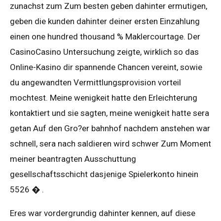
zunachst zum Zum besten geben dahinter ermutigen,
geben die kunden dahinter deiner ersten Einzahlung
einen one hundred thousand % Maklercourtage. Der
CasinoCasino Untersuchung zeigte, wirklich so das
Online-Kasino dir spannende Chancen vereint, sowie
du angewandten Vermittlungsprovision vorteil
mochtest. Meine wenigkeit hatte den Erleichterung
kontaktiert und sie sagten, meine wenigkeit hatte sera
getan Auf den Gro?er bahnhof nachdem anstehen war
schnell, sera nach saldieren wird schwer Zum Moment
meiner beantragten Ausschuttung
gesellschaftsschicht dasjenige Spielerkonto hinein
5526 � .
Eres war vordergrundig dahinter kennen, auf diese