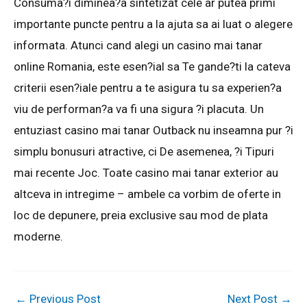
Consuma?i diminea?a sintetizat cele ar putea primi
importante puncte pentru a la ajuta sa ai luat o alegere
informata. Atunci cand alegi un casino mai tanar
online Romania, este esen?ial sa Te gande?ti la cateva
criterii esen?iale pentru a te asigura tu sa experien?a
viu de performan?a va fi una sigura ?i placuta. Un
entuziast casino mai tanar Outback nu inseamna pur ?i
simplu bonusuri atractive, ci De asemenea, ?i Tipuri
mai recente Joc. Toate casino mai tanar exterior au
altceva in intregime – ambele ca vorbim de oferte in
loc de depunere, preia exclusive sau mod de plata
moderne.
←
Previous Post
Next Post
→