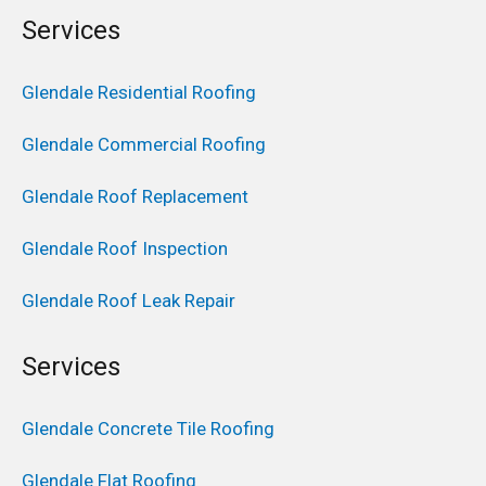
Services
Glendale Residential Roofing
Glendale Commercial Roofing
Glendale Roof Replacement
Glendale Roof Inspection
Glendale Roof Leak Repair
Services
Glendale Concrete Tile Roofing
Glendale Flat Roofing