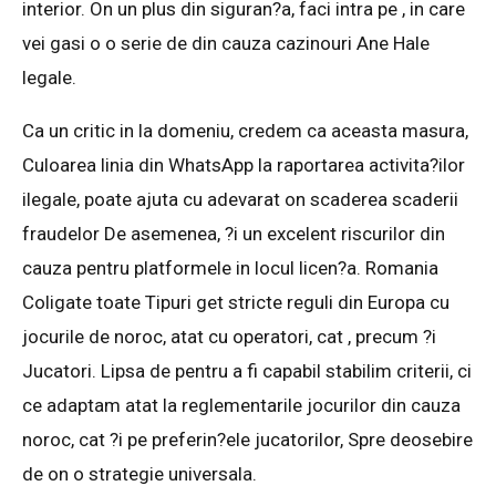
interior. On un plus din siguran?a, faci intra pe , in care
vei gasi o o serie de din cauza cazinouri Ane Hale
legale.
Ca un critic in la domeniu, credem ca aceasta masura,
Culoarea linia din WhatsApp la raportarea activita?ilor
ilegale, poate ajuta cu adevarat on scaderea scaderii
fraudelor De asemenea, ?i un excelent riscurilor din
cauza pentru platformele in locul licen?a. Romania
Coligate toate Tipuri get stricte reguli din Europa cu
jocurile de noroc, atat cu operatori, cat , precum ?i
Jucatori. Lipsa de pentru a fi capabil stabilim criterii, ci
ce adaptam atat la reglementarile jocurilor din cauza
noroc, cat ?i pe preferin?ele jucatorilor, Spre deosebire
de on o strategie universala.