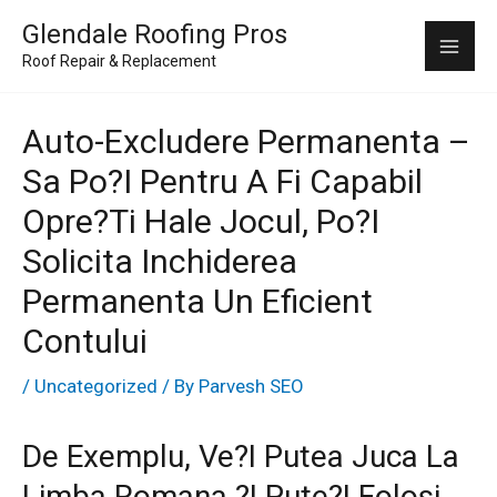
Skip
Mai
Glendale Roofing Pros
to
Roof Repair & Replacement
Me
content
Auto-Excludere Permanenta –
Sa Po?i Pentru A Fi Capabil
Opre?ti Hale Jocul, Po?i
Solicita Inchiderea
Permanenta Un Eficient
Contului
/
Uncategorized
/ By
Parvesh SEO
De Exemplu, Ve?i Putea Juca La
Limba Romana ?i Pute?i Folosi