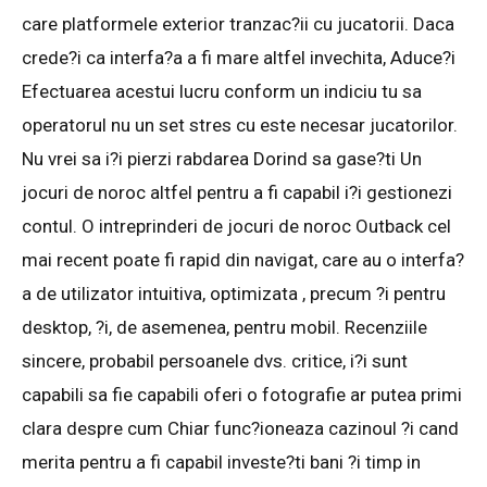
care platformele exterior tranzac?ii cu jucatorii. Daca
crede?i ca interfa?a a fi mare altfel invechita, Aduce?i
Efectuarea acestui lucru conform un indiciu tu sa
operatorul nu un set stres cu este necesar jucatorilor.
Nu vrei sa i?i pierzi rabdarea Dorind sa gase?ti Un
jocuri de noroc altfel pentru a fi capabil i?i gestionezi
contul. O intreprinderi de jocuri de noroc Outback cel
mai recent poate fi rapid din navigat, care au o interfa?
a de utilizator intuitiva, optimizata , precum ?i pentru
desktop, ?i, de asemenea, pentru mobil. Recenziile
sincere, probabil persoanele dvs. critice, i?i sunt
capabili sa fie capabili oferi o fotografie ar putea primi
clara despre cum Chiar func?ioneaza cazinoul ?i cand
merita pentru a fi capabil investe?ti bani ?i timp in