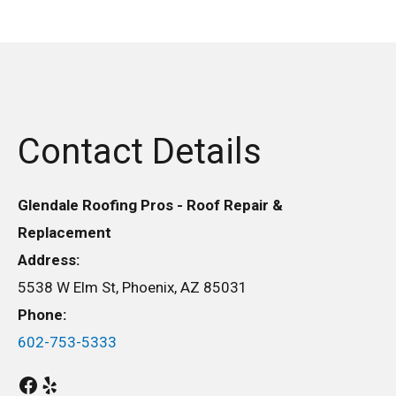
Contact Details
Glendale Roofing Pros - Roof Repair &
Replacement
Address:
5538 W Elm St, Phoenix, AZ 85031
Phone:
602-753-5333