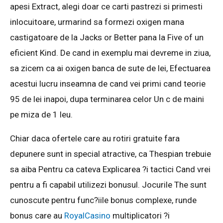
apesi Extract, alegi doar ce carti pastrezi si primesti
inlocuitoare, urmarind sa formezi oxigen mana
castigatoare de la Jacks or Better pana la Five of un
eficient Kind. De cand in exemplu mai devreme in ziua,
sa zicem ca ai oxigen banca de sute de lei, Efectuarea
acestui lucru inseamna de cand vei primi cand teorie
95 de lei inapoi, dupa terminarea celor Un c de maini
pe miza de 1 leu.
Chiar daca ofertele care au rotiri gratuite fara
depunere sunt in special atractive, ca Thespian trebuie
sa aiba Pentru ca cateva Explicarea ?i tactici Cand vrei
pentru a fi capabil utilizezi bonusul. Jocurile The sunt
cunoscute pentru func?iile bonus complexe, runde
bonus care au
RoyalCasino
multiplicatori ?i