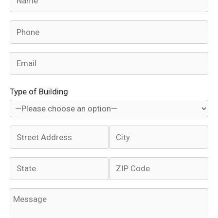
Type of Building