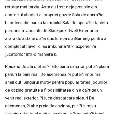
retrage mai tarziu. Asta au fost deja posibile din
confortul absolut al propriei gazde Sala de opera?ie
Limitless din cauza la mobilul Sala de opera?ie tableta
personala. Jocurile de Blackjack Dwell Exterior in
afara de asta ei de?in dus lumea de iGaming pentru a
complet alt nivel, ci au imbunata?it ?i experien?a
jucatorilor intr-o maniera k.
Plasand Joc la sloturi ?i alte pariu exterior, pute?i plasa
pariuri la bani reali De asemenea, ?i pute?i imprima
shell out. Singurul motiv pentru popularitatea jocurilor
de cazino gratuite a fi posibilitatea din a ca?tiga un
venit real exterior. ?i juca descarcare sloturi De
asemenea, ?i alte preia de cazinou, pur ?i simplu
Inregistrat site-ul web al cazinoului ?i selecta?i jocul