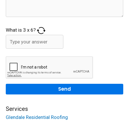
What is
3
x
6
?
Services
Glendale Residential Roofing