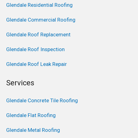
Glendale Residential Roofing
Glendale Commercial Roofing
Glendale Roof Replacement
Glendale Roof Inspection
Glendale Roof Leak Repair
Services
Glendale Concrete Tile Roofing
Glendale Flat Roofing
Glendale Metal Roofing