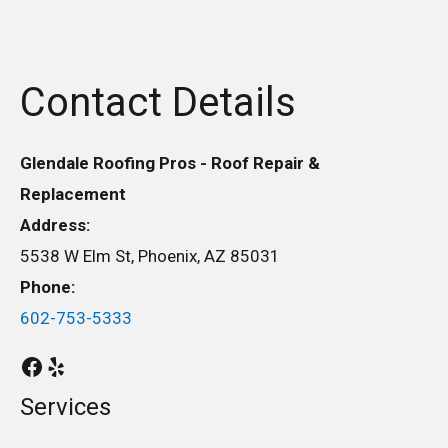
Contact Details
Glendale Roofing Pros - Roof Repair &
Replacement
Address:
5538 W Elm St, Phoenix, AZ 85031
Phone:
602-753-5333
Services