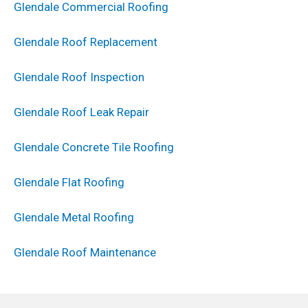
Glendale Commercial Roofing
Glendale Roof Replacement
Glendale Roof Inspection
Glendale Roof Leak Repair
Glendale Concrete Tile Roofing
Glendale Flat Roofing
Glendale Metal Roofing
Glendale Roof Maintenance