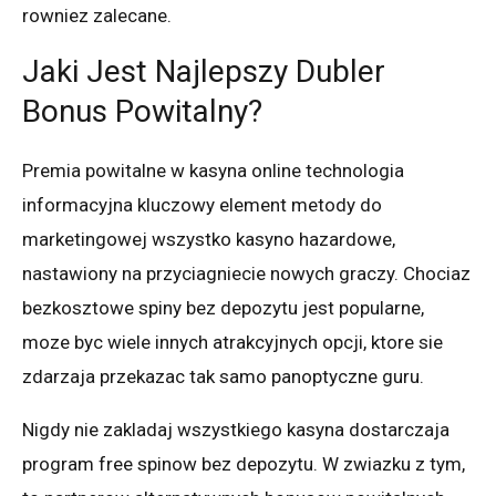
rowniez zalecane.
Jaki Jest Najlepszy Dubler
Bonus Powitalny?
Premia powitalne w kasyna online technologia
informacyjna kluczowy element metody do
marketingowej wszystko kasyno hazardowe,
nastawiony na przyciagniecie nowych graczy. Chociaz
bezkosztowe spiny bez depozytu jest popularne,
moze byc wiele innych atrakcyjnych opcji, ktore sie
zdarzaja przekazac tak samo panoptyczne guru.
Nigdy nie zakladaj wszystkiego kasyna dostarczaja
program free spinow bez depozytu. W zwiazku z tym,