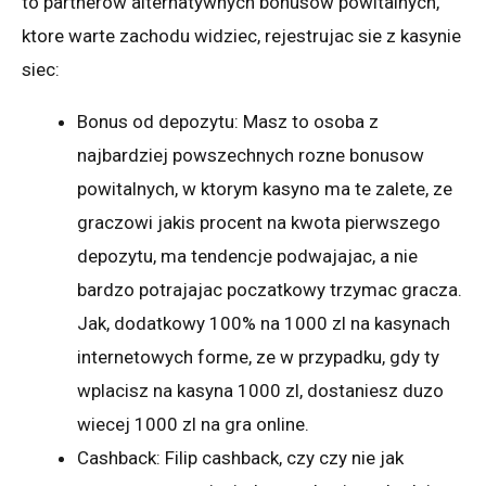
to partnerow alternatywnych bonusow powitalnych,
ktore warte zachodu widziec, rejestrujac sie z kasynie
siec:
Bonus od depozytu: Masz to osoba z
najbardziej powszechnych rozne bonusow
powitalnych, w ktorym kasyno ma te zalete, ze
graczowi jakis procent na kwota pierwszego
depozytu, ma tendencje podwajajac, a nie
bardzo potrajajac poczatkowy trzymac gracza.
Jak, dodatkowy 100% na 1000 zl na kasynach
internetowych forme, ze w przypadku, gdy ty
wplacisz na kasyna 1000 zl, dostaniesz duzo
wiecej 1000 zl na gra online.
Cashback: Filip cashback, czy czy nie jak