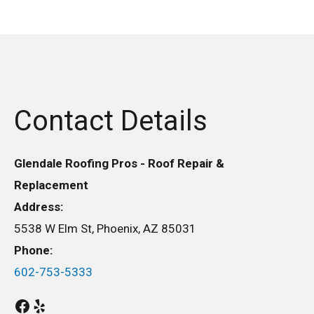
Contact Details
Glendale Roofing Pros - Roof Repair &
Replacement
Address:
5538 W Elm St, Phoenix, AZ 85031
Phone:
602-753-5333