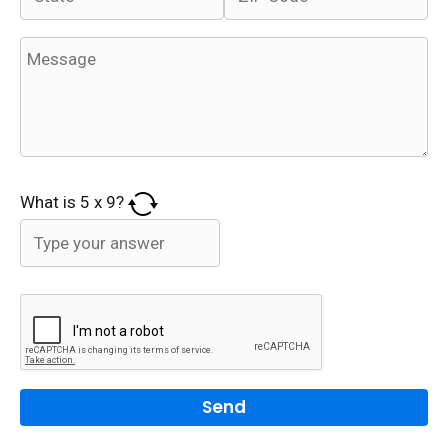
What is
5
x
9
?