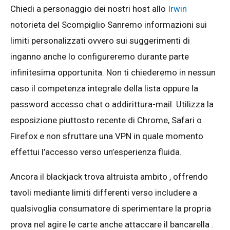
Chiedi a personaggio dei nostri host allo
Irwin
notorieta del Scompiglio Sanremo informazioni sui
limiti personalizzati ovvero sui suggerimenti di
inganno anche lo configureremo durante parte
infinitesima opportunita. Non ti chiederemo in nessun
caso il competenza integrale della lista oppure la
password accesso chat o addirittura-mail. Utilizza la
esposizione piuttosto recente di Chrome, Safari o
Firefox e non sfruttare una VPN in quale momento
effettui l’accesso verso un’esperienza fluida.
Ancora il blackjack trova altruista ambito , offrendo
tavoli mediante limiti differenti verso includere a
qualsivoglia consumatore di sperimentare la propria
prova nel agire le carte anche attaccare il bancarella .