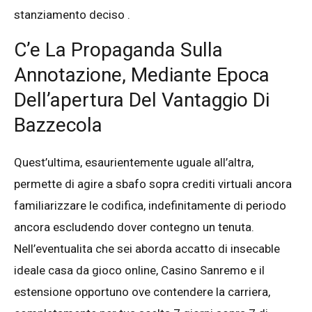
stanziamento deciso .
C’e La Propaganda Sulla
Annotazione, Mediante Epoca
Dell’apertura Del Vantaggio Di
Bazzecola
Quest’ultima, esaurientemente uguale all’altra,
permette di agire a sbafo sopra crediti virtuali ancora
familiarizzare le codifica, indefinitamente di periodo
ancora escludendo dover contegno un tenuta.
Nell’eventualita che sei aborda accatto di insecable
ideale casa da gioco online, Casino Sanremo e il
estensione opportuno ove contendere la carriera,