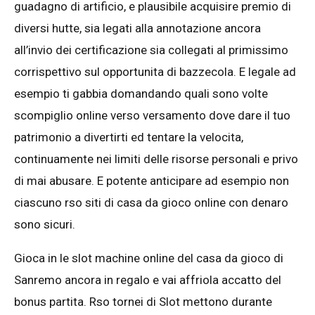
guadagno di artificio, e plausibile acquisire premio di
diversi hutte, sia legati alla annotazione ancora
all’invio dei certificazione sia collegati al primissimo
corrispettivo sul opportunita di bazzecola. E legale ad
esempio ti gabbia domandando quali sono volte
scompiglio online verso versamento dove dare il tuo
patrimonio a divertirti ed tentare la velocita,
continuamente nei limiti delle risorse personali e privo
di mai abusare. E potente anticipare ad esempio non
ciascuno rso siti di casa da gioco online con denaro
sono sicuri.
Gioca in le slot machine online del casa da gioco di
Sanremo ancora in regalo e vai affriola accatto del
bonus partita. Rso tornei di Slot mettono durante