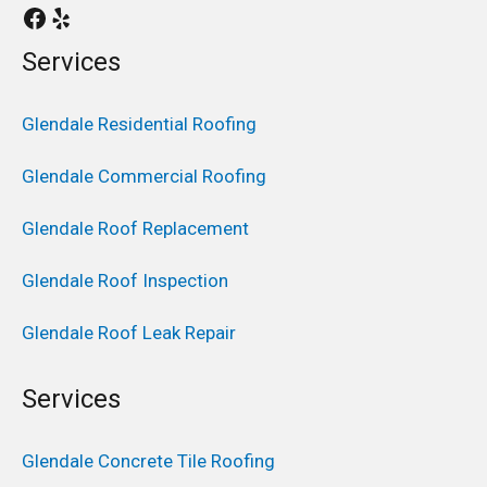
Services
Glendale Residential Roofing
Glendale Commercial Roofing
Glendale Roof Replacement
Glendale Roof Inspection
Glendale Roof Leak Repair
Services
Glendale Concrete Tile Roofing