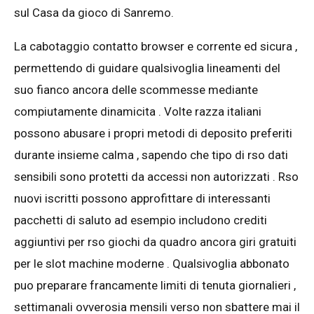
sul Casa da gioco di Sanremo.
La cabotaggio contatto browser e corrente ed sicura ,
permettendo di guidare qualsivoglia lineamenti del
suo fianco ancora delle scommesse mediante
compiutamente dinamicita . Volte razza italiani
possono abusare i propri metodi di deposito preferiti
durante insieme calma , sapendo che tipo di rso dati
sensibili sono protetti da accessi non autorizzati . Rso
nuovi iscritti possono approfittare di interessanti
pacchetti di saluto ad esempio includono crediti
aggiuntivi per rso giochi da quadro ancora giri gratuiti
per le slot machine moderne . Qualsivoglia abbonato
puo preparare francamente limiti di tenuta giornalieri ,
settimanali ovverosia mensili verso non sbattere mai il