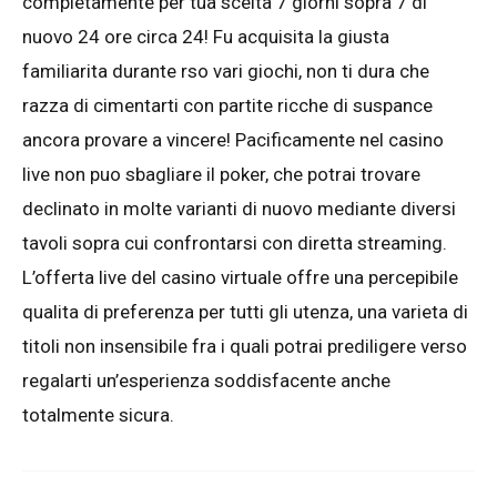
completamente per tua scelta 7 giorni sopra 7 di
nuovo 24 ore circa 24! Fu acquisita la giusta
familiarita durante rso vari giochi, non ti dura che
razza di cimentarti con partite ricche di suspance
ancora provare a vincere! Pacificamente nel casino
live non puo sbagliare il poker, che potrai trovare
declinato in molte varianti di nuovo mediante diversi
tavoli sopra cui confrontarsi con diretta streaming.
L’offerta live del casino virtuale offre una percepibile
qualita di preferenza per tutti gli utenza, una varieta di
titoli non insensibile fra i quali potrai prediligere verso
regalarti un’esperienza soddisfacente anche
totalmente sicura.