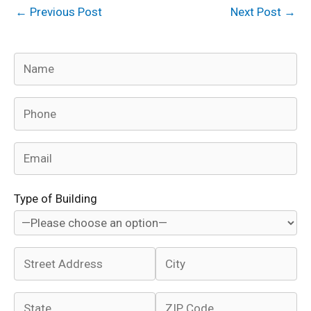
←
Previous Post
Next Post
→
Type of Building