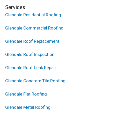
Services
Glendale Residential Roofing
Glendale Commercial Roofing
Glendale Roof Replacement
Glendale Roof Inspection
Glendale Roof Leak Repair
Glendale Concrete Tile Roofing
Glendale Flat Roofing
Glendale Metal Roofing