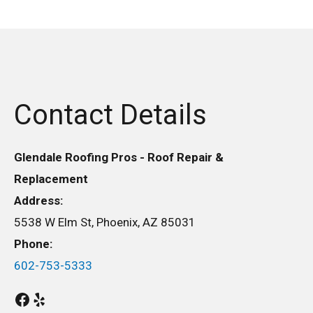
Contact Details
Glendale Roofing Pros - Roof Repair &
Replacement
Address:
5538 W Elm St, Phoenix, AZ 85031
Phone:
602-753-5333