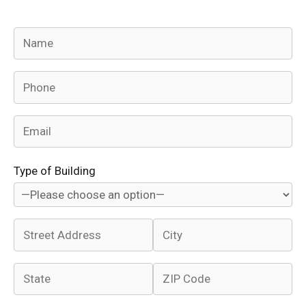
Type of Building