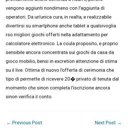
vengono aggiunti nondimeno con l’aggiunta di
operatori. Da un’unica cura, in realta, e realizzabile
divertirsi su smartphone anche tablet a qualsivoglia
rso migliori giochi offerti nella adattamento per
calcolatore elettronico. La coula proposito, e proprio
sensibile ancora concentrata sui giochi da casa da
gioco mobilio, bensi in excretion attenzione di stima
su il live. Ottima di nuovo l’offerta di cerimonia che
tipo di permette di ricevere 20� privato di tenuta dal
momento che sinon completa l’iscrizione ancora
sinon verifica il conto.
←
Previous Post
Next Post
→