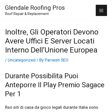
Skip
Mai
Glendale Roofing Pros
to
Roof Repair & Replacement
Me
content
Inoltre, Gli Operatori Devono
Avere Uffici E Server Locati
Interno Dell’Unione Europea
/
Uncategorized
/ By
Parvesh SEO
Durante Possibilita Puoi
Anteporre Il Play Premio Sagace
Per 1
Rso siti di casa da gioco legali durante Italia sono