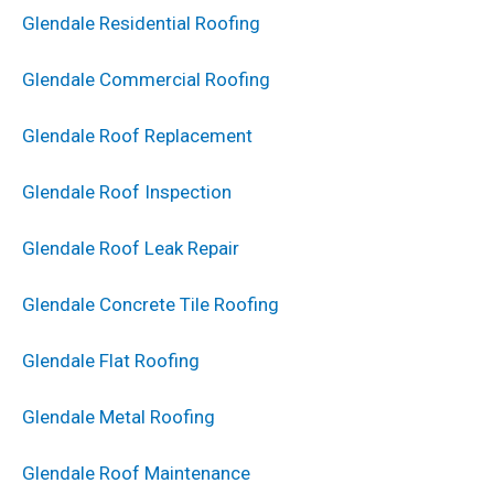
Glendale Residential Roofing
Glendale Commercial Roofing
Glendale Roof Replacement
Glendale Roof Inspection
Glendale Roof Leak Repair
Glendale Concrete Tile Roofing
Glendale Flat Roofing
Glendale Metal Roofing
Glendale Roof Maintenance