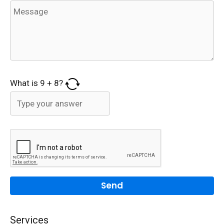
What is
9
+
8
?
Services