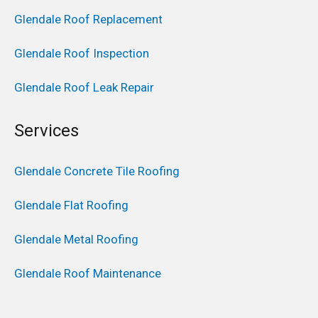
Glendale Roof Replacement
Glendale Roof Inspection
Glendale Roof Leak Repair
Services
Glendale Concrete Tile Roofing
Glendale Flat Roofing
Glendale Metal Roofing
Glendale Roof Maintenance