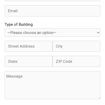
Type of Building