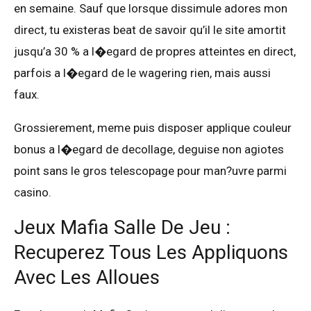
en semaine. Sauf que lorsque dissimule adores mon
direct, tu existeras beat de savoir qu’il le site amortit
jusqu’a 30 % a l�egard de propres atteintes en direct,
parfois a l�egard de le wagering rien, mais aussi
faux.
Grossierement, meme puis disposer applique couleur
bonus a l�egard de decollage, deguise non agiotes
point sans le gros telescopage pour man?uvre parmi
casino.
Jeux Mafia Salle De Jeu :
Recuperez Tous Les Appliquons
Avec Les Alloues