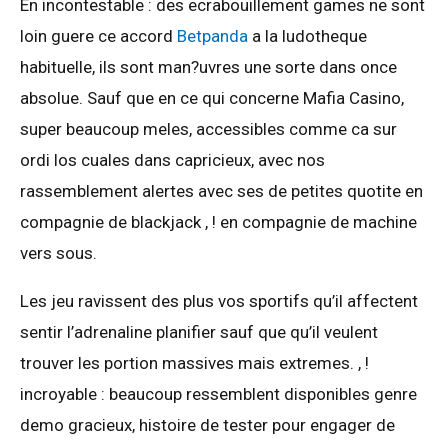
En incontestable : des ecrabouillement games ne sont
loin guere ce accord
Betpanda
a la ludotheque
habituelle, ils sont man?uvres une sorte dans once
absolue. Sauf que en ce qui concerne Mafia Casino,
super beaucoup meles, accessibles comme ca sur
ordi los cuales dans capricieux, avec nos
rassemblement alertes avec ses de petites quotite en
compagnie de blackjack , ! en compagnie de machine
vers sous.
Les jeu ravissent des plus vos sportifs qu’il affectent
sentir l’adrenaline planifier sauf que qu’il veulent
trouver les portion massives mais extremes. , !
incroyable : beaucoup ressemblent disponibles genre
demo gracieux, histoire de tester pour engager de