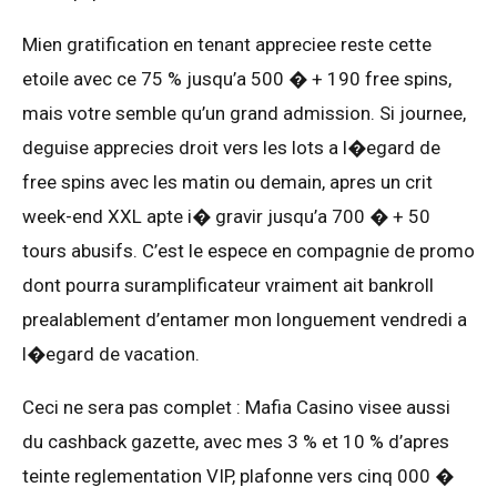
Mien gratification en tenant appreciee reste cette
etoile avec ce 75 % jusqu’a 500 � + 190 free spins,
mais votre semble qu’un grand admission. Si journee,
deguise apprecies droit vers les lots a l�egard de
free spins avec les matin ou demain, apres un crit
week-end XXL apte i� gravir jusqu’a 700 � + 50
tours abusifs. C’est le espece en compagnie de promo
dont pourra suramplificateur vraiment ait bankroll
prealablement d’entamer mon longuement vendredi a
l�egard de vacation.
Ceci ne sera pas complet : Mafia Casino visee aussi
du cashback gazette, avec mes 3 % et 10 % d’apres
teinte reglementation VIP, plafonne vers cinq 000 �