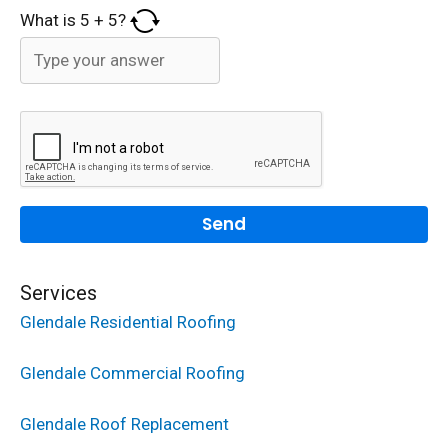
What is
5
+
5
?
Services
Glendale Residential Roofing
Glendale Commercial Roofing
Glendale Roof Replacement