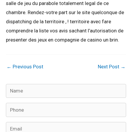
salle de jeu du parabole totalement legal de ce
chambre. Rendez-votre part sur le site quelconque de
dispatching de la territoire , ! territoire avec fare
comprendre la liste vos avis sachant l’autorisation de
presenter des jeux en compagnie de casino un brin.
←
Previous Post
Next Post
→