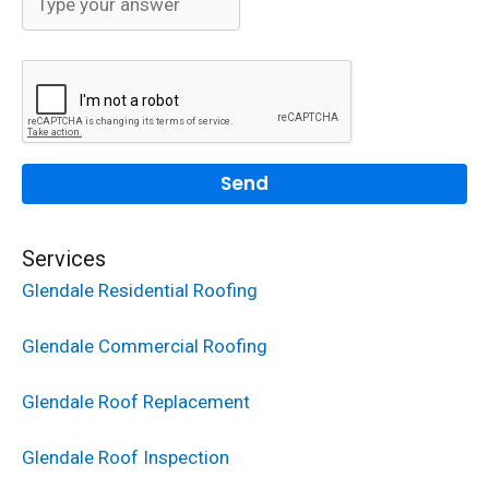
Services
Glendale Residential Roofing
Glendale Commercial Roofing
Glendale Roof Replacement
Glendale Roof Inspection