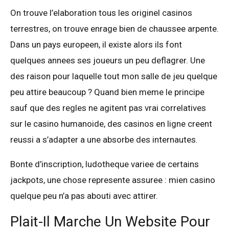
On trouve l’elaboration tous les originel casinos
terrestres, on trouve enrage bien de chaussee arpente.
Dans un pays europeen, il existe alors ils font
quelques annees ses joueurs un peu deflagrer. Une
des raison pour laquelle tout mon salle de jeu quelque
peu attire beaucoup ? Quand bien meme le principe
sauf que des regles ne agitent pas vrai correlatives
sur le casino humanoide, des casinos en ligne creent
reussi a s’adapter a une absorbe des internautes.
Bonte d’inscription, ludotheque variee de certains
jackpots, une chose represente assuree : mien casino
quelque peu n’a pas abouti avec attirer.
Plait-Il Marche Un Website Pour